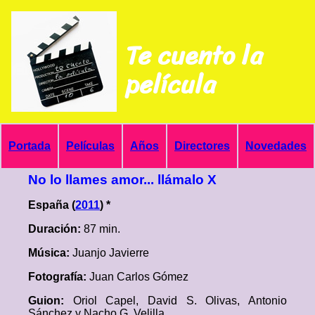
Te cuento la
película
Portada
Películas
Años
Directores
Novedades
No lo llames amor... llámalo X
España (
2011
) *
Duración:
87 min.
Música:
Juanjo Javierre
Fotografía:
Juan Carlos Gómez
Guion:
Oriol Capel, David S. Olivas, Antonio
Sánchez y Nacho G. Velilla