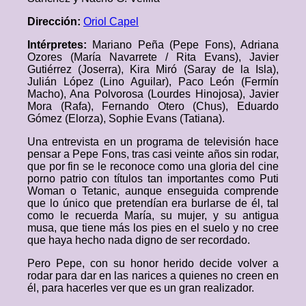
Dirección:
Oriol Capel
Intérpretes:
Mariano Peña (Pepe Fons), Adriana
Ozores (María Navarrete / Rita Evans), Javier
Gutiérrez (Joserra), Kira Miró (Saray de la Isla),
Julián López (Lino Aguilar), Paco León (Fermín
Macho), Ana Polvorosa (Lourdes Hinojosa), Javier
Mora (Rafa), Fernando Otero (Chus), Eduardo
Gómez (Elorza), Sophie Evans (Tatiana).
Una entrevista en un programa de televisión hace
pensar a Pepe Fons, tras casi veinte años sin rodar,
que por fin se le reconoce como una gloria del cine
porno patrio con títulos tan importantes como Puti
Woman o Tetanic, aunque enseguida comprende
que lo único que pretendían era burlarse de él, tal
como le recuerda María, su mujer, y su antigua
musa, que tiene más los pies en el suelo y no cree
que haya hecho nada digno de ser recordado.
Pero Pepe, con su honor herido decide volver a
rodar para dar en las narices a quienes no creen en
él, para hacerles ver que es un gran realizador.