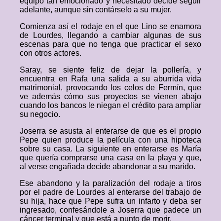
equipo tan emocionado y necesitado decide seguir
adelante, aunque sin contárselo a su mujer.
Comienza así el rodaje en el que Lino se enamora
de Lourdes, llegando a cambiar algunas de sus
escenas para que no tenga que practicar el sexo
con otros actores.
Saray, se siente feliz de dejar la pollería, y
encuentra en Rafa una salida a su aburrida vida
matrimonial, provocando los celos de Fermín, que
ve además cómo sus proyectos se vienen abajo
cuando los bancos le niegan el crédito para ampliar
su negocio.
Joserra se asusta al enterarse de que es el propio
Pepe quien produce la película con una hipoteca
sobre su casa. La siguiente en enterarse es María
que quería comprarse una casa en la playa y que,
al verse engañada decide abandonar a su marido.
Ese abandono y la paralización del rodaje a tiros
por el padre de Lourdes al enterarse del trabajo de
su hija, hace que Pepe sufra un infarto y deba ser
ingresado, confesándole a Joserra que padece un
cáncer terminal y que está a punto de morir.