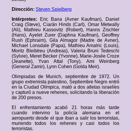
Dirección:
Steven Spielberg
Intérpretes:
Eric Bana (Avner Kaufman), Daniel
Craig (Steve), Ciarán Hinds (Carl), Omar Metwally
(Ali), Mathieu Kassovitz (Robert), Hanns Zischler
(Hans), Ayelet Zurer (Daphna Kaufman), Geoffrey
Rush (Ephraim), Gila Almagor (Madre de Avner),
Michael Lonsdale (Papa), Mathieu Amalric (Louis),
Moritz Bleibtreu (Andreas), Valeria Bruni Tedeschi
(Sylvie), Meret Becker (Yvonne), Marie-Josée Croze
(Jeanette), Yvan Attal (Tony), Ami Weinberg
(General Zamir), Lynn Cohen (Golda Meir).
Olimpiadas de Munich, septiembre de 1972. Un
grupo extremista palestino, Septiembre Negro entró
en la Ciudad Olímpica, mató a dos atletas israelíes
y capturó a nueve rehenes, solicitando la liberación
de 200 presos.
El enfrentamiento acabó 21 horas más tarde
cuando intervino la policía alemana en el
aeropuerto desde el que iban a salir los terroristas,
muriendo todos los rehenes y casi todos los
terroristas.