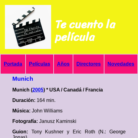
Te cuento la
película
Portada
Películas
Años
Directores
Novedades
Munich
Munich (
2005
) * USA / Canadá / Francia
Duración:
164 min.
Música:
John Williams
Fotografía:
Janusz Kaminski
Guion:
Tony Kushner y Eric Roth (N.: George
Jonas)