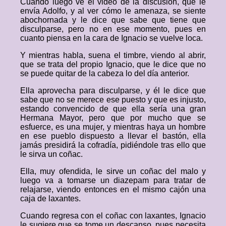
Cuando luego ve el video de la discusión, que le
envía Adolfo, y al ver cómo le amenaza, se siente
abochornada y le dice que sabe que tiene que
disculparse, pero no en ese momento, pues en
cuanto piensa en la cara de Ignacio se vuelve loca.
Y mientras habla, suena el timbre, viendo al abrir,
que se trata del propio Ignacio, que le dice que no
se puede quitar de la cabeza lo del día anterior.
Ella aprovecha para disculparse, y él le dice que
sabe que no se merece ese puesto y que es injusto,
estando convencido de que ella sería una gran
Hermana Mayor, pero que por mucho que se
esfuerce, es una mujer, y mientras haya un hombre
en ese pueblo dispuesto a llevar el bastón, ella
jamás presidirá la cofradía, pidiéndole tras ello que
le sirva un coñac.
Ella, muy ofendida, le sirve un coñac del malo y
luego va a tomarse un diazepam para tratar de
relajarse, viendo entonces en el mismo cajón una
caja de laxantes.
Cuando regresa con el coñac con laxantes, Ignacio
le sugiere que se tome un descanso, pues necesita