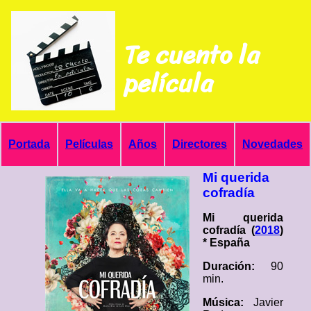
Te cuento la
película
Portada
Películas
Años
Directores
Novedades
Mi querida
cofradía
Mi querida
cofradía (
2018
)
* España
Duración:
90
min.
Música:
Javier