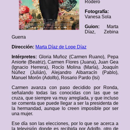
Rodero
Fotografía:
Vanesa Sola
Guion:
Marta
Díaz, Zebina
Guerra
Dirección:
Marta Díaz de Lope Díaz
Intérpretes:
Gloria Muñoz (Carmen Ruano), Pepa
Aniorte (Beatriz), Carmen Flores (Juana), Juan Gea
(Ignacio Herrera), Rocío Molina (María), Joaquín
Núñez (Julián), Alejandro Albarracín (Pablo),
Manuel Morón (Adolfo), Rosario Pardo (Isi)
Carmen avanza con paso decidido por Ronda,
señalando todas las conocidas con las que se
cruza, que siempre va muy arreglada, y que incluso
se comenta que puede llegar a ser la presidenta de
la hermandad, aunque lo creen imposible por ser
una mujer.
Ese día son las elecciones, por lo que se acerca a
la televisión donde es recibida por Adolfo, otro de