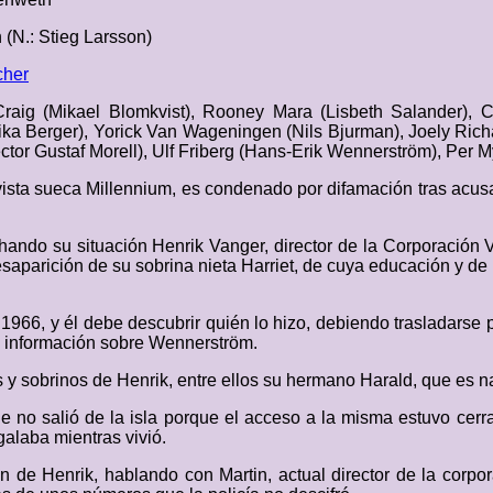
 (N.: Stieg Larsson)
cher
Craig (Mikael Blomkvist), Rooney Mara (Lisbeth Salander), C
rika Berger), Yorick Van Wageningen (Nils Bjurman), Joely Ric
tor Gustaf Morell), Ulf Friberg (Hans-Erik Wennerström), Per M
revista sueca Millennium, es condenado por difamación tras acus
hando su situación Henrik Vanger, director de la Corporación Va
aparición de su sobrina nieta Harriet, de cuya educación y de 
966, y él debe descubrir quién lo hizo, debiendo trasladarse p
, información sobre Wennerström.
y sobrinos de Henrik, entre ellos su hermano Harald, que es naz
ue no salió de la isla porque el acceso a la misma estuvo cer
galaba mientras vivió.
e Henrik, hablando con Martin, actual director de la corpora