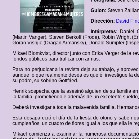
Guion:
Steven Zaillan
Dirección:
David Fin
Intérpretes:
Daniel 
(Martin Vanger), Steven Berkoff (Frode), Robin Wright (E
Goran Visnjic (Dragan Armansky), Donald Sumpter (Inspec
Mikael Blomkvist, director junto con Erika Verger de la 
fondos públicos para traficar con armas.
Para no perjudicar a la revista deja su trabajo, y aprovec
aunque lo que realmente desea es que él investigue la des
su padre, su sobrino Gottfried.
Henrik sospecha que la asesinó alguien de su familia en 1
la familia, prometiéndole además de un excelente sueldo
Deberá investigar a toda la malavenida familia. Hermanos 
Esta desapareció el día de la fiesta de otoño y saben q
cumpleaños, un cuadro de flores igual a los que ella le re
Mikael comienza a examinar la numerosa documentación d