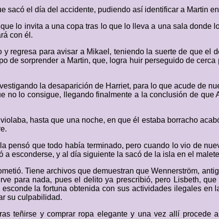
que sacó el día del accidente, pudiendo así identificar a Martin en
 que lo invita a una copa tras lo que lo lleva a una sala donde l
rá con él.
 y regresa para avisar a Mikael, teniendo la suerte de que el d
o de sorprender a Martin, que, logra huir perseguido de cerca
nvestigando la desaparición de Harriet, para lo que acude de n
ue no lo consigue, llegando finalmente a la conclusión de que 
la violaba, hasta que una noche, en que él estaba borracho aca
e.
 pensó que todo había terminado, pero cuando lo vio de nuev
ó a esconderse, y al día siguiente la sacó de la isla en el malet
 prometió. Tiene archivos que demuestran que Wennerström, ant
rve para nada, pues el delito ya prescribió, pero Lisbeth, que
 esconde la fortuna obtenida con sus actividades ilegales en l
ar su culpabilidad.
tras teñirse y comprar ropa elegante y una vez allí procede 