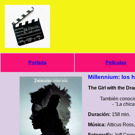
Portada
Películas
Millennium: los
The Girl with the Dra
También conocid
-
"La chica
Duración:
158 min.
Música:
Atticus Ross
Fotografía:
Jeff Cro