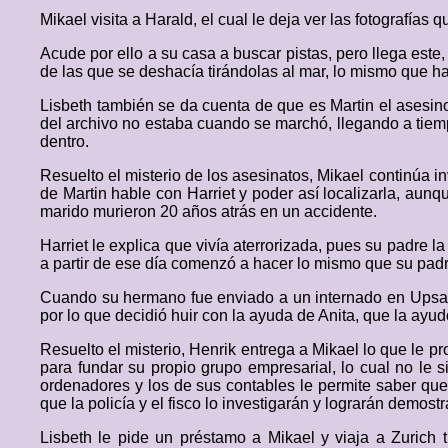
Mikael visita a Harald, el cual le deja ver las fotografías 
Acude por ello a su casa a buscar pistas, pero llega este,
de las que se deshacía tirándolas al mar, lo mismo que ha
Lisbeth también se da cuenta de que es Martin el asesino
del archivo no estaba cuando se marchó, llegando a tiemp
dentro.
Resuelto el misterio de los asesinatos, Mikael continúa i
de Martin hable con Harriet y poder así localizarla, aunq
marido murieron 20 años atrás en un accidente.
Harriet le explica que vivía aterrorizada, pues su padre 
a partir de ese día comenzó a hacer lo mismo que su padr
Cuando su hermano fue enviado a un internado en Upsala
por lo que decidió huir con la ayuda de Anita, que la ayud
Resuelto el misterio, Henrik entrega a Mikael lo que le
para fundar su propio grupo empresarial, lo cual no le si
ordenadores y los de sus contables le permite saber que
que la policía y el fisco lo investigarán y lograrán demostr
Lisbeth le pide un préstamo a Mikael y viaja a Zurich 