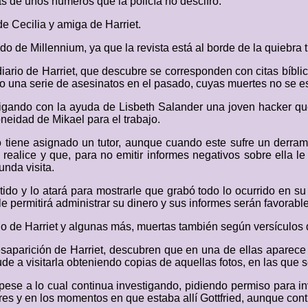
as de unos números que la policía no descifró.
e Cecilia y amiga de Harriet.
ado de Millennium, ya que la revista está al borde de la quiebra
 diario de Harriet, que descubre se corresponden con citas bíbl
 una serie de asesinatos en el pasado, cuyas muertes no se es
igando con la ayuda de Lisbeth Salander una joven hacker que 
oneidad de Mikael para el trabajo.
 tiene asignado un tutor, aunque cuando este sufre un derram
realice y que, para no emitir informes negativos sobre ella le
nda visita.
tido y lo atará para mostrarle que grabó todo lo ocurrido en su 
 permitirá administrar su dinero y sus informes serán favorables
do de Harriet y algunas más, muertas también según versículos d
 desaparición de Harriet, descubren que en una de ellas aparece
acude a visitarla obteniendo copias de aquellas fotos, en las que
 pese a lo cual continua investigando, pidiendo permiso para i
es y en los momentos en que estaba allí Gottfried, aunque cont