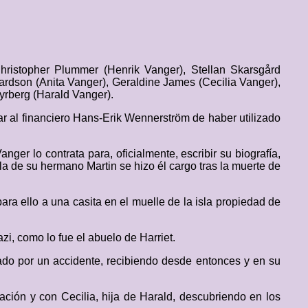
hristopher Plummer (Henrik Vanger), Stellan Skarsgård
hardson (Anita Vanger), Geraldine James (Cecilia Vanger),
yrberg (Harald Vanger).
ar al financiero Hans-Erik Wennerström de haber utilizado
nger lo contrata para, oficialmente, escribir su biografía,
la de su hermano Martin se hizo él cargo tras la muerte de
ara ello a una casita en el muelle de la isla propiedad de
i, como lo fue el abuelo de Harriet.
rado por un accidente, recibiendo desde entonces y en su
ción y con Cecilia, hija de Harald, descubriendo en los