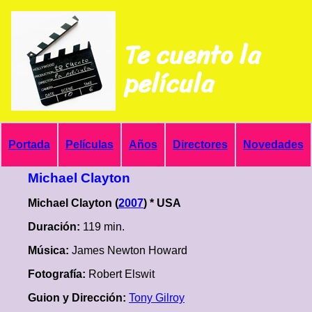
Te cuento la
película
Portada
Películas
Años
Directores
Novedades
Michael Clayton
Michael Clayton (
2007
) * USA
Duración:
119 min.
Música:
James Newton Howard
Fotografía:
Robert Elswit
Guion y Dirección:
Tony Gilroy