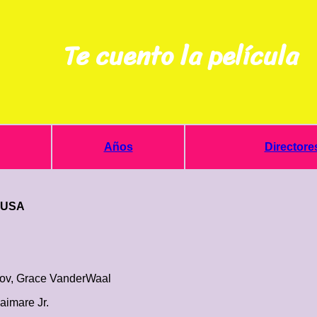
Te cuento la película
Años
Directore
* USA
jov, Grace VanderWaal
aimare Jr.