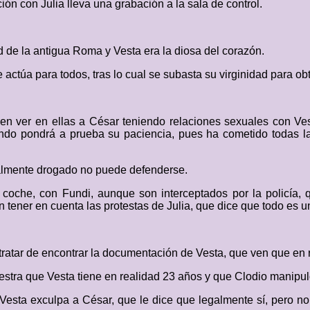
ión con Julia lleva una grabación a la sala de control.
d de la antigua Roma y Vesta era la diosa del corazón.
ctúa para todos, tras lo cual se subasta su virginidad para obt
en ver en ellas a César teniendo relaciones sexuales con Ves
uándo pondrá a prueba su paciencia, pues ha cometido todas l
otalmente drogado no puede defenderse.
 al coche, con Fundi, aunque son interceptados por la policía
in tener en cuenta las protestas de Julia, que dice que todo es 
tratar de encontrar la documentación de Vesta, que ven que en 
estra que Vesta tiene en realidad 23 años y que Clodio manipul
 Vesta exculpa a César, que le dice que legalmente sí, pero n