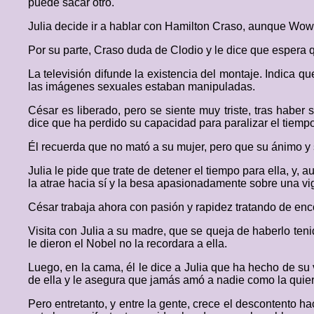
puede sacar otro.
Julia decide ir a hablar con Hamilton Craso, aunque Wow 
Por su parte, Craso duda de Clodio y le dice que espera q
La televisión difunde la existencia del montaje. Indica 
las imágenes sexuales estaban manipuladas.
César es liberado, pero se siente muy triste, tras haber 
dice que ha perdido su capacidad para paralizar el tiempo
Él recuerda que no mató a su mujer, pero que su ánimo y 
Julia le pide que trate de detener el tiempo para ella, y
la atrae hacia sí y la besa apasionadamente sobre una vig
César trabaja ahora con pasión y rapidez tratando de enc
Visita con Julia a su madre, que se queja de haberlo teni
le dieron el Nobel no la recordara a ella.
Luego, en la cama, él le dice a Julia que ha hecho de su v
de ella y le asegura que jamás amó a nadie como la quiere
Pero entretanto, y entre la gente, crece el descontento h