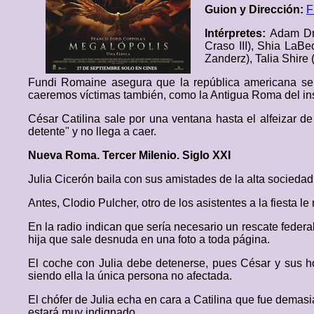
Guion y Dirección:
F
Intérpretes:
Adam Dri
Craso III), Shia LaB
Zanderz), Talia Shire
Fundi Romaine asegura que la república americana se
caeremos víctimas también, como la Antigua Roma del in
César Catilina sale por una ventana hasta el alfeizar d
detente" y no llega a caer.
Nueva Roma. Tercer Milenio. Siglo XXI
Julia Cicerón baila con sus amistades de la alta sociedad
Antes, Clodio Pulcher, otro de los asistentes a la fiesta 
En la radio indican que sería necesario un rescate federal
hija que sale desnuda en una foto a toda página.
El coche con Julia debe detenerse, pues César y sus ho
siendo ella la única persona no afectada.
El chófer de Julia echa en cara a Catilina que fue demasi
estará muy indignado.