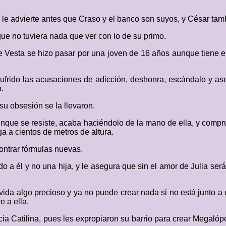
le advierte antes que Craso y el banco son suyos, y César tam
ue no tuviera nada que ver con lo de su primo.
que Vesta se hizo pasar por una joven de 16 años aunque tiene e
sufrido las acusaciones de adicción, deshonra, escándalo y ases
.
su obsesión se la llevaron.
, aunque se resiste, acaba haciéndolo de la mano de ella, y comp
a a cientos de metros de altura.
ontrar fórmulas nuevas.
do a él y no una hija, y le asegura que sin el amor de Julia s
ida algo precioso y ya no puede crear nada si no está junto a él
 a ella.
acia Catilina, pues les expropiaron su barrio para crear Megal