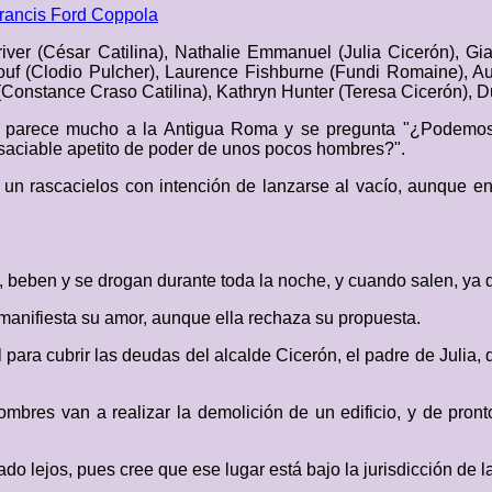
rancis Ford Coppola
ver (César Catilina), Nathalie Emmanuel (Julia Cicerón), Gia
eouf (Clodio Pulcher), Laurence Fishburne (Fundi Romaine),
 (Constance Craso Catilina), Kathryn Hunter (Teresa Cicerón),
 parece mucho a la Antigua Roma y se pregunta "¿Podemos 
saciable apetito de poder de unos pocos hombres?".
e un rascacielos con intención de lanzarse al vacío, aunque e
, beben y se drogan durante toda la noche, y cuando salen, ya de
le manifiesta su amor, aunque ella rechaza su propuesta.
 para cubrir las deudas del alcalde Cicerón, el padre de Julia,
mbres van a realizar la demolición de un edificio, y de pron
ado lejos, pues cree que ese lugar está bajo la jurisdicción de 