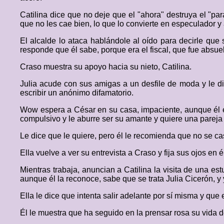
Catilina dice que no deje que el "ahora" destruya el "pa
que no les cae bien, lo que lo convierte en especulador y 
El alcalde lo ataca hablándole al oído para decirle qu
responde que él sabe, porque era el fiscal, que fue absue
Craso muestra su apoyo hacia su nieto, Catilina.
Julia acude con sus amigas a un desfile de moda y le d
escribir un anónimo difamatorio.
Wow espera a César en su casa, impaciente, aunque él es 
compulsivo y le aburre ser su amante y quiere una pareja
Le dice que le quiere, pero él le recomienda que no se c
Ella vuelve a ver su entrevista a Craso y fija sus ojos en é
Mientras trabaja, anuncian a Catilina la visita de una est
aunque él la reconoce, sabe que se trata Julia Cicerón, y
Ella le dice que intenta salir adelante por sí misma y que
Él le muestra que ha seguido en la prensar rosa su vida 