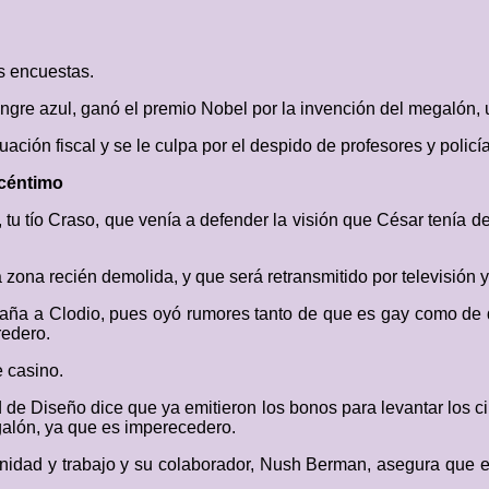
as encuestas.
angre azul, ganó el premio Nobel por la invención del megalón, 
ación fiscal y se le culpa por el despido de profesores y policí
 céntimo
 tu tío Craso, que venía a defender la visión que César tenía d
zona recién demolida, y que será retransmitido por televisión 
gaña a Clodio, pues oyó rumores tanto de que es gay como de
redero.
e casino.
d de Diseño dice que ya emitieron los bonos para levantar los c
galón, ya que es imperecedero.
nidad y trabajo y su colaborador, Nush Berman, asegura que e