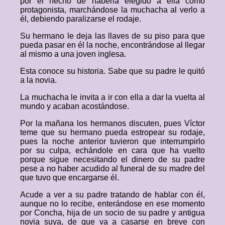
por el hecho de haberla elegido a ella como
protagonista, marchándose la muchacha al verlo a
él, debiendo paralizarse el rodaje.
Su hermano le deja las llaves de su piso para que
pueda pasar en él la noche, encontrándose al llegar
al mismo a una joven inglesa.
Esta conoce su historia. Sabe que su padre le quitó
a la novia.
La muchacha le invita a ir con ella a dar la vuelta al
mundo y acaban acostándose.
Por la mañana los hermanos discuten, pues Víctor
teme que su hermano pueda estropear su rodaje,
pues la noche anterior tuvieron que interrumpirlo
por su culpa, echándole en cara que ha vuelto
porque sigue necesitando el dinero de su padre
pese a no haber acudido al funeral de su madre del
que tuvo que encargarse él.
Acude a ver a su padre tratando de hablar con él,
aunque no lo recibe, enterándose en ese momento
por Concha, hija de un socio de su padre y antigua
novia suya, de que va a casarse en breve con