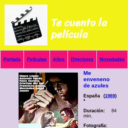
Te cuento la
película
Portada
Películas
Años
Directores
Novedades
Me
enveneno
de azules
España (
1969
)
*
Duración:
84
min.
Fotografía: