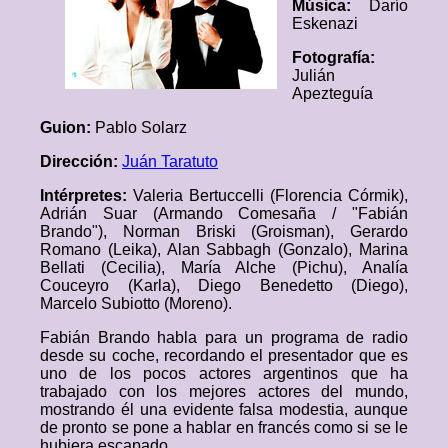
Música:
Darío
Eskenazi
Fotografía:
Julián
Apezteguía
Guion:
Pablo Solarz
Dirección:
Juán Taratuto
Intérpretes:
Valeria Bertuccelli (Florencia Córmik),
Adrián Suar (Armando Comesaña / "Fabián
Brando"), Norman Briski (Groisman), Gerardo
Romano (Leika), Alan Sabbagh (Gonzalo), Marina
Bellati (Cecilia), María Alche (Pichu), Analía
Couceyro (Karla), Diego Benedetto (Diego),
Marcelo Subiotto (Moreno).
Fabián Brando habla para un programa de radio
desde su coche, recordando el presentador que es
uno de los pocos actores argentinos que ha
trabajado con los mejores actores del mundo,
mostrando él una evidente falsa modestia, aunque
de pronto se pone a hablar en francés como si se le
hubiera escapado.