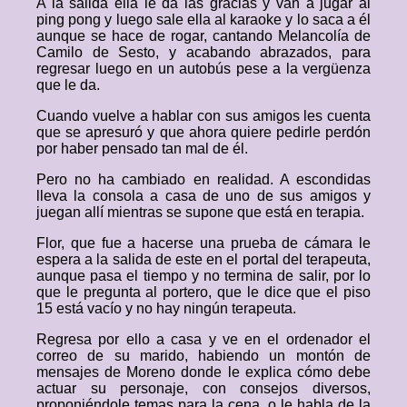
A la salida ella le da las gracias y van a jugar al
ping pong y luego sale ella al karaoke y lo saca a él
aunque se hace de rogar, cantando Melancolía de
Camilo de Sesto, y acabando abrazados, para
regresar luego en un autobús pese a la vergüenza
que le da.
Cuando vuelve a hablar con sus amigos les cuenta
que se apresuró y que ahora quiere pedirle perdón
por haber pensado tan mal de él.
Pero no ha cambiado en realidad. A escondidas
lleva la consola a casa de uno de sus amigos y
juegan allí mientras se supone que está en terapia.
Flor, que fue a hacerse una prueba de cámara le
espera a la salida de este en el portal del terapeuta,
aunque pasa el tiempo y no termina de salir, por lo
que le pregunta al portero, que le dice que el piso
15 está vacío y no hay ningún terapeuta.
Regresa por ello a casa y ve en el ordenador el
correo de su marido, habiendo un montón de
mensajes de Moreno donde le explica cómo debe
actuar su personaje, con consejos diversos,
proponiéndole temas para la cena, o le habla de la