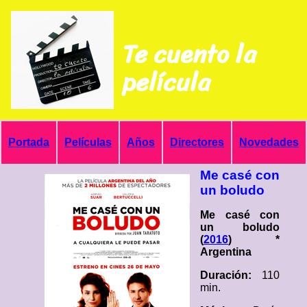
Te cuento la
película
Portada
Películas
Años
Directores
Novedades
Me casé con
un boludo
Me casé con
un boludo
(
2016
) *
Argentina
Duración:
110
min.