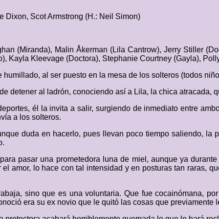
ie Dixon, Scot Armstrong (H.: Neil Simon)
han (Miranda), Malin Åkerman (Lila Cantrow), Jerry Stiller (D
Boo), Kayla Kleevage (Doctora), Stephanie Courtney (Gayla), Pol
e humillado, al ser puesto en la mesa de los solteros (todos niñ
 de detener al ladrón, conociendo así a Lila, la chica atracada, 
ortes, él la invita a salir, surgiendo de inmediato entre ambos
ía a los solteros.
aunque duda en hacerlo, pues llevan poco tiempo saliendo, la
o.
ara pasar una prometedora luna de miel, aunque ya durante el
el amor, lo hace con tal intensidad y en posturas tan raras, q
abaja, sino que es una voluntaria. Que fue cocainómana, por
onoció era su ex novio que le quitó las cosas que previamente le
protectora acabará horriblemente quemada lo que le hará reclui