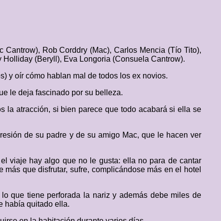
oc Cantrow), Rob Corddry (Mac), Carlos Mencia (Tío Tito),
ly Holliday (Beryll), Eva Longoria (Consuela Cantrow).
os) y oír cómo hablan mal de todos los ex novios.
que le deja fascinado por su belleza.
 la atracción, si bien parece que todo acabará si ella se
 presión de su padre y de su amigo Mac, que le hacen ver
 viaje hay algo que no le gusta: ella no para de cantar
ue más que disfrutar, sufre, complicándose más en el hotel
 lo que tiene perforada la nariz y además debe miles de
 había quitado ella.
rse en la habitación durante varios días.