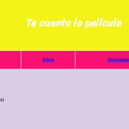
Te cuento la película
Años
Directore
a)