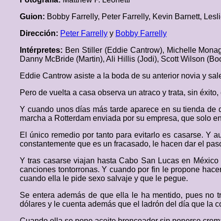
Guion:
Bobby Farrelly, Peter Farrelly, Kevin Barnett, Lesl
Dirección:
Peter Farrelly
y
Bobby Farrelly
Intérpretes:
Ben Stiller (Eddie Cantrow), Michelle Monag
Danny McBride (Martin), Ali Hillis (Jodi), Scott Wilson (
Eddie Cantrow asiste a la boda de su anterior novia y sal
Pero de vuelta a casa observa un atraco y trata, sin éxito,
Y cuando unos días más tarde aparece en su tienda de dep
marcha a Rotterdam enviada por su empresa, que solo env
El único remedio por tanto para evitarlo es casarse. Y 
constantemente que es un fracasado, le hacen dar el pas
Y tras casarse viajan hasta Cabo San Lucas en México p
canciones tontorronas. Y cuando por fin le propone hacer 
cuando ella le pide sexo salvaje y que le pegue.
Se entera además de que ella le ha mentido, pues no tr
dólares y le cuenta además que el ladrón del día que la c
Cuando ella se pone aceite bronceador sin ponerse crema 