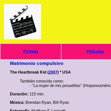
Portada
Películas
Matrimonio compulsivo
The Heartbreak Kid (
2007
) * USA
También conocida como:
-
"La mujer de mis pesadillas"
(Hispanoaméric
Duración:
115 min.
Música:
Brendan Ryan, Bill Ryan
Fotografía:
Matthew F. Leonetti