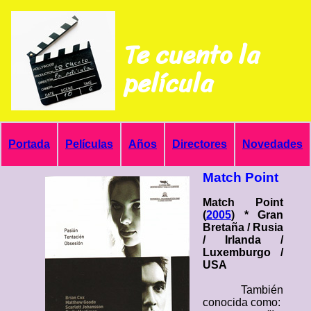
Te cuento la
película
Portada
Películas
Años
Directores
Novedades
Match Point
Match Point
(
2005
) * Gran
Bretaña / Rusia
/ Irlanda /
Luxemburgo /
USA
También
conocida como: