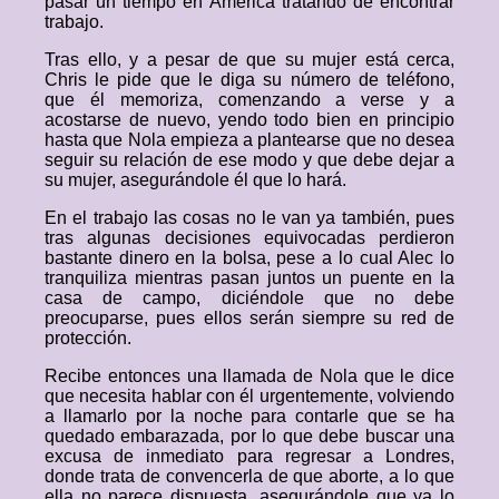
pasar un tiempo en América tratando de encontrar
trabajo.
Tras ello, y a pesar de que su mujer está cerca,
Chris le pide que le diga su número de teléfono,
que él memoriza, comenzando a verse y a
acostarse de nuevo, yendo todo bien en principio
hasta que Nola empieza a plantearse que no desea
seguir su relación de ese modo y que debe dejar a
su mujer, asegurándole él que lo hará.
En el trabajo las cosas no le van ya también, pues
tras algunas decisiones equivocadas perdieron
bastante dinero en la bolsa, pese a lo cual Alec lo
tranquiliza mientras pasan juntos un puente en la
casa de campo, diciéndole que no debe
preocuparse, pues ellos serán siempre su red de
protección.
Recibe entonces una llamada de Nola que le dice
que necesita hablar con él urgentemente, volviendo
a llamarlo por la noche para contarle que se ha
quedado embarazada, por lo que debe buscar una
excusa de inmediato para regresar a Londres,
donde trata de convencerla de que aborte, a lo que
ella no parece dispuesta, asegurándole que ya lo