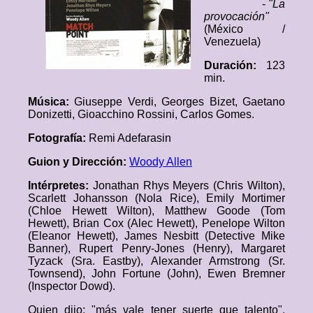
-
"La
provocación"
(México /
Venezuela)
Duración:
123
min.
Música:
Giuseppe Verdi, Georges Bizet, Gaetano
Donizetti, Gioacchino Rossini, Carlos Gomes.
Fotografía:
Remi Adefarasin
Guion y Dirección:
Woody Allen
Intérpretes:
Jonathan Rhys Meyers (Chris Wilton),
Scarlett Johansson (Nola Rice), Emily Mortimer
(Chloe Hewett Wilton), Matthew Goode (Tom
Hewett), Brian Cox (Alec Hewett), Penelope Wilton
(Eleanor Hewett), James Nesbitt (Detective Mike
Banner), Rupert Penry-Jones (Henry), Margaret
Tyzack (Sra. Eastby), Alexander Armstrong (Sr.
Townsend), John Fortune (John), Ewen Bremner
(Inspector Dowd).
Quien dijo: "más vale tener suerte que talento",