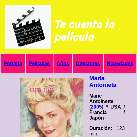
Te cuento la
película
Portada
Películas
Años
Directores
Novedades
María
Antonieta
Marie
Antoinette
(
2005
) * USA /
Francia /
Japón
Duración:
123
min.