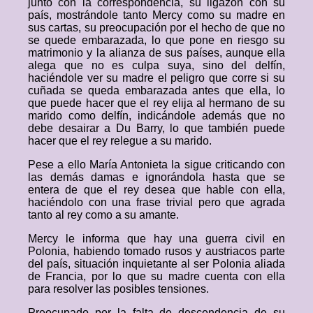
junto con la correspondencia, su ligazón con su
país, mostrándole tanto Mercy como su madre en
sus cartas, su preocupación por el hecho de que no
se quede embarazada, lo que pone en riesgo su
matrimonio y la alianza de sus países, aunque ella
alega que no es culpa suya, sino del delfín,
haciéndole ver su madre el peligro que corre si su
cuñada se queda embarazada antes que ella, lo
que puede hacer que el rey elija al hermano de su
marido como delfín, indicándole además que no
debe desairar a Du Barry, lo que también puede
hacer que el rey relegue a su marido.
Pese a ello María Antonieta la sigue criticando con
las demás damas e ignorándola hasta que se
entera de que el rey desea que hable con ella,
haciéndolo con una frase trivial pero que agrada
tanto al rey como a su amante.
Mercy le informa que hay una guerra civil en
Polonia, habiendo tomado rusos y austriacos parte
del país, situación inquietante al ser Polonia aliada
de Francia, por lo que su madre cuenta con ella
para resolver las posibles tensiones.
Preocupado por la falta de descendencia de su