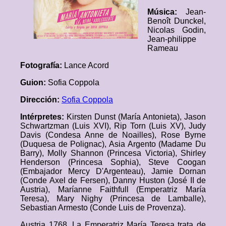
Música:
Jean-
Benoît Dunckel,
Nicolas Godin,
Jean-philippe
Rameau
Fotografía:
Lance Acord
Guion:
Sofia Coppola
Dirección:
Sofia Coppola
Intérpretes:
Kirsten Dunst (María Antonieta), Jason
Schwartzman (Luis XVI), Rip Torn (Luis XV), Judy
Davis (Condesa Anne de Noailles), Rose Byrne
(Duquesa de Polignac), Asia Argento (Madame Du
Barry), Molly Shannon (Princesa Victoria), Shirley
Henderson (Princesa Sophia), Steve Coogan
(Embajador Mercy D'Argenteau), Jamie Dornan
(Conde Axel de Fersen), Danny Huston (José II de
Austria), Maríanne Faithfull (Emperatriz María
Teresa), Mary Nighy (Princesa de Lamballe),
Sebastian Armesto (Conde Luis de Provenza).
Austria 1768. La Emperatriz María Teresa trata de