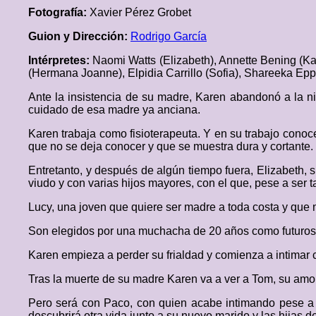
Fotografía:
Xavier Pérez Grobet
Guion y Dirección:
Rodrigo García
Intérpretes:
Naomi Watts (Elizabeth), Annette Bening (K
(Hermana Joanne), Elpidia Carrillo (Sofia), Shareeka Epp
Ante la insistencia de su madre, Karen abandonó a la n
cuidado de esa madre ya anciana.
Karen trabaja como fisioterapeuta. Y en su trabajo cono
que no se deja conocer y que se muestra dura y cortante.
Entretanto, y después de algún tiempo fuera, Elizabeth,
viudo y con varias hijos mayores, con el que, pese a ser
Lucy, una joven que quiere ser madre a toda costa y que 
Son elegidos por una muchacha de 20 años como futuros 
Karen empieza a perder su frialdad y comienza a intimar 
Tras la muerte de su madre Karen va a ver a Tom, su amor
Pero será con Paco, con quien acabe intimando pese a e
descubrirá otra vida junto a su nuevo marido y las hijas d