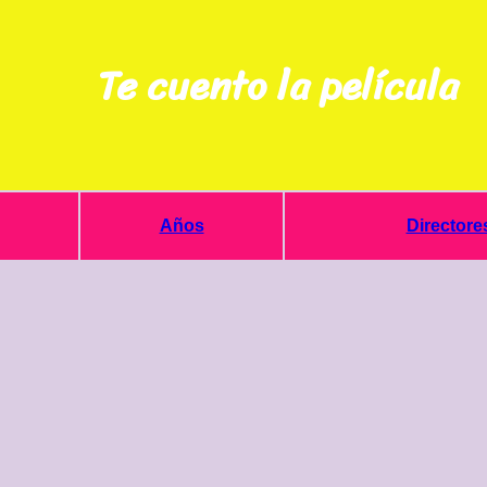
Te cuento la película
Años
Directore