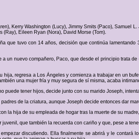
aren), Kerry Washington (Lucy), Jimmy Smits (Paco), Samuel L.
s (Ray), Eileen Ryan (Nora), David Morse (Tom).
iña que tuvo con 14 años, decisión que continúa lamentando 36
ce a un nuevo compañero, Paco, que desde el principio trata d
 su hija, regresa a Los Ángeles y comienza a trabajar en un bu
 también una mujer fría y muy segura de sí misma, acaba intiman
no puede tener hijos, decide junto con su marido Joseph, intent
padres de la criatura, aunque Joseph decide entonces dar marc
con la hija de su empleada de hogar tras la muerte de su madre,
 juvenil, que también la recuerda con cariño y que, pese a ten
mpezar discutiendo. Ella finalmente se abrirá y le contará lo
e este, que la animan a buscar a su hija.