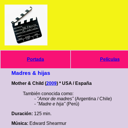
Portada
Películas
Madres & hijas
Mother & Child (
2009
) * USA / España
También conocida como:
-
"Amor de madres"
(Argentina / Chile)
-
"Madre e hija"
(Perú)
Duración:
125 min.
Música:
Edward Shearmur