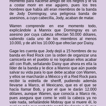
momento para hacerse amigo de los negros y le va
a costar morir en ese agujero, pues los tres
hombres que había allí eran miembros de la banda
de Jody Domingray, una peligrosa banda de
asesinos, a cuyo cabecilla, Jody, acaban de matar.
Warren comprende en ese momento todo,
explicándole a Mannix que Domingray es un
asesino por cuya cabeza ofrecían 50.000 dólares,
valiendo cada uno de los miembros al menos
10.000, y de ahí los 10.000 que ofrecían por Daisy.
Gage les cuenta que Jody dejó a 15 hombres de su
banda en Red Rock con la orden de organizar una
carnicería en el pueblo si no lograban ellos acabar
allí con Ruth, señalando Daisy que ahora es ella la
líder de la banda y le dice a Mannix que aún puede
salvar su vida para lo que debe acabar con Warren,
y ellos se marcharán a México y él a Red Rock para
recibir la estrella de sheriff, pudiendo además
llevarse a Marco, el Mexicano, que es el que se
hacía llamar Bob, y por el que le darán 12.000
dólares, aunque Warren, que conocía a Marco ríe,
pues asegura que como le voló la cabeza ya no
vale nada, señalándole Mobray que si muere él, lo