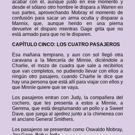
acabar con él, aunque justo en ese momento y
desde el sótano otro hombre le dispara a Warren en
sus partes, aprovechando Mobray el momento de
confusión para sacar un arma oculta y disparar a
Mannix, que, aunque herido en una pierna
devuelve el disparo mientras Gage grita que no
está armado para que no le disparen.
CAPÍTULO CINCO: LOS CUATRO PASAJEROS
Esa mañana temprano, y aun con sol llegó otra
caravana a la Mercería de Minnie, diciéndole a
Charlie, el mozo de cuadra que sale a recibirlos
que van completos, no pudiendo llevar con ellos a
ningún otro pasajero, cuando Charlie le dice que
hay una persona que está allí para viajar con ellos y
que Minnie quiere que se vaya.
Los pasajeros entran con Judy, la compañera del
cochero, que les presenta a estos a Minnie, a
Gemma, que está desplumando un pollo y a Sweet
Dave, que juega al ajedrez junto a la chimenea con
el anciano General Smithers.
Los pasajeros se presentan como Oswaldo Mobray,
Joe Gage, Bob y Jody.