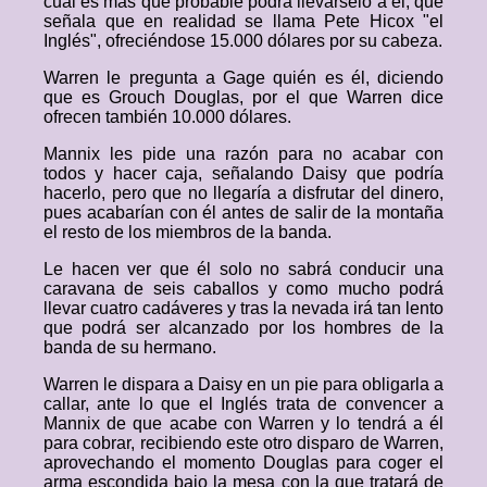
cual es más que probable podrá llevárselo a él, que
señala que en realidad se llama Pete Hicox "el
Inglés", ofreciéndose 15.000 dólares por su cabeza.
Warren le pregunta a Gage quién es él, diciendo
que es Grouch Douglas, por el que Warren dice
ofrecen también 10.000 dólares.
Mannix les pide una razón para no acabar con
todos y hacer caja, señalando Daisy que podría
hacerlo, pero que no llegaría a disfrutar del dinero,
pues acabarían con él antes de salir de la montaña
el resto de los miembros de la banda.
Le hacen ver que él solo no sabrá conducir una
caravana de seis caballos y como mucho podrá
llevar cuatro cadáveres y tras la nevada irá tan lento
que podrá ser alcanzado por los hombres de la
banda de su hermano.
Warren le dispara a Daisy en un pie para obligarla a
callar, ante lo que el Inglés trata de convencer a
Mannix de que acabe con Warren y lo tendrá a él
para cobrar, recibiendo este otro disparo de Warren,
aprovechando el momento Douglas para coger el
arma escondida bajo la mesa con la que tratará de