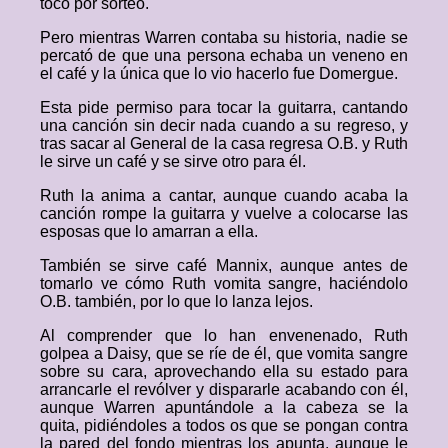
tocó por sorteo.
Pero mientras Warren contaba su historia, nadie se
percató de que una persona echaba un veneno en
el café y la única que lo vio hacerlo fue Domergue.
Esta pide permiso para tocar la guitarra, cantando
una canción sin decir nada cuando a su regreso, y
tras sacar al General de la casa regresa O.B. y Ruth
le sirve un café y se sirve otro para él.
Ruth la anima a cantar, aunque cuando acaba la
canción rompe la guitarra y vuelve a colocarse las
esposas que lo amarran a ella.
También se sirve café Mannix, aunque antes de
tomarlo ve cómo Ruth vomita sangre, haciéndolo
O.B. también, por lo que lo lanza lejos.
Al comprender que lo han envenenado, Ruth
golpea a Daisy, que se ríe de él, que vomita sangre
sobre su cara, aprovechando ella su estado para
arrancarle el revólver y dispararle acabando con él,
aunque Warren apuntándole a la cabeza se la
quita, pidiéndoles a todos os que se pongan contra
la pared del fondo mientras los apunta, aunque le