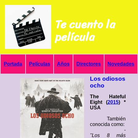
Te cuento la
película
Portada
Películas
Años
Directores
Novedades
Los odiosos
ocho
The Hateful
Eight (
2015
) *
USA
También
conocida como:
-
"Los 8 más