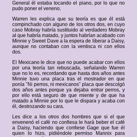
General él estaba tocando el piano, por lo que no
pudo poner el veneno.
Warren les explica que su teoría es que él está
compinchado con alguno de los otros dos, en cuyo
caso Mobray habría sustituido al verdadero Mobray
al que habría matado, y juntos habrían acabado con
Minnie y Sweet Dave a la espera de liberar a Daisy,
aunque no contaban con la ventisca ni con ellos
dos.
El Mexicano le dice que no puede acabar con ellos
por una teoría tan rebuscada, señalando Warren
que no lo es, recordando que hasta dos años antes
Minnie tuvo una placa tras el mostrador en que
ponía "Ni perros, ni mexicanos" placa que descolgó
dos años antes porque ya dejaba entrar perros, y
por ello está seguro de que miente y de que ha
matado a Minnie por lo que le dispara y acaba con
él, destrozando su cara.
Les dice a los otros dos hombres que si el que
envenenó el café no confiesa le hará beber el café
a Daisy, haciendo que confiese Gage que fue él
quien lo hizo, pidiéndole permiso Mannix para