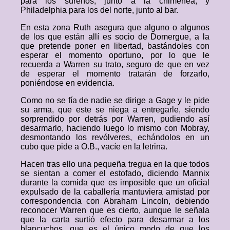
para los sureños, junto a la chimenea, y
Philadelphia para los del norte, junto al bar.
En esta zona Ruth asegura que alguno o algunos
de los que están allí es socio de Domergue, a la
que pretende poner en libertad, bastándoles con
esperar el momento oportuno, por lo que le
recuerda a Warren su trato, seguro de que en vez
de esperar el momento tratarán de forzarlo,
poniéndose en evidencia.
Como no se fía de nadie se dirige a Gage y le pide
su arma, que este se niega a entregarle, siendo
sorprendido por detrás por Warren, pudiendo así
desarmarlo, haciendo luego lo mismo con Mobray,
desmontando los revólveres, echándolos en un
cubo que pide a O.B., vacíe en la letrina.
Hacen tras ello una pequeña tregua en la que todos
se sientan a comer el estofado, diciendo Mannix
durante la comida que es imposible que un oficial
expulsado de la caballería mantuviera amistad por
correspondencia con Abraham Lincoln, debiendo
reconocer Warren que es cierto, aunque le señala
que la carta surtió efecto para desarmar a los
blancuchos, que es el único modo de que los