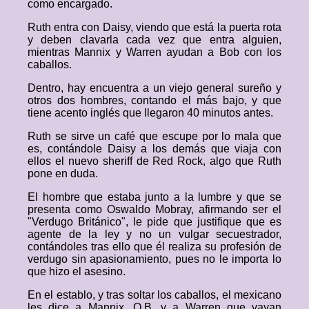
como encargado.
Ruth entra con Daisy, viendo que está la puerta rota
y deben clavarla cada vez que entra alguien,
mientras Mannix y Warren ayudan a Bob con los
caballos.
Dentro, hay encuentra a un viejo general sureño y
otros dos hombres, contando el más bajo, y que
tiene acento inglés que llegaron 40 minutos antes.
Ruth se sirve un café que escupe por lo mala que
es, contándole Daisy a los demás que viaja con
ellos el nuevo sheriff de Red Rock, algo que Ruth
pone en duda.
El hombre que estaba junto a la lumbre y que se
presenta como Oswaldo Mobray, afirmando ser el
"Verdugo Británico", le pide que justifique que es
agente de la ley y no un vulgar secuestrador,
contándoles tras ello que él realiza su profesión de
verdugo sin apasionamiento, pues no le importa lo
que hizo el asesino.
En el establo, y tras soltar los caballos, el mexicano
les dice a Mannix, O.B. y a Warren que vayan