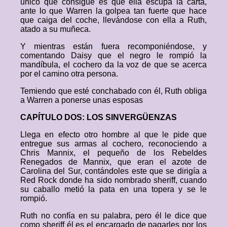
único que consigue es que ella escupa la carta,
ante lo que Warren la golpea tan fuerte que hace
que caiga del coche, llevándose con ella a Ruth,
atado a su muñeca.
Y mientras están fuera recomponiéndose, y
comentando Daisy que el negro le rompió la
mandíbula, el cochero da la voz de que se acerca
por el camino otra persona.
Temiendo que esté conchabado con él, Ruth obliga
a Warren a ponerse unas esposas
CAPÍTULO DOS: LOS SINVERGÜENZAS
Llega en efecto otro hombre al que le pide que
entregue sus armas al cochero, reconociendo a
Chris Mannix, el pequeño de los Rebeldes
Renegados de Mannix, que eran el azote de
Carolina del Sur, contándoles este que se dirigía a
Red Rock donde ha sido nombrado sheriff, cuando
su caballo metió la pata en una topera y se le
rompió.
Ruth no confía en su palabra, pero él le dice que
como sheriff él es el encargado de pagarles por los