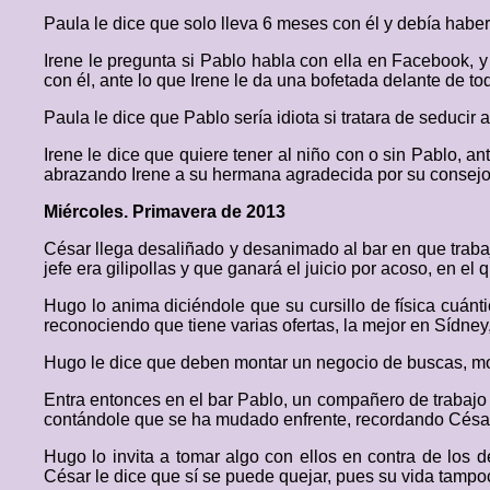
Paula le dice que solo lleva 6 meses con él y debía haber
Irene le pregunta si Pablo habla con ella en Facebook, y 
con él, ante lo que Irene le da una bofetada delante de t
Paula le dice que Pablo sería idiota si tratara de seducir
Irene le dice que quiere tener al niño con o sin Pablo, a
abrazando Irene a su hermana agradecida por su consejo
Miércoles. Primavera de 2013
César llega desaliñado y desanimado al bar en que trab
jefe era gilipollas y que ganará el juicio por acoso, en el
Hugo lo anima diciéndole que su cursillo de física cuánt
reconociendo que tiene varias ofertas, la mejor en Sídney
Hugo le dice que deben montar un negocio de buscas, mos
Entra entonces en el bar Pablo, un compañero de trabajo d
contándole que se ha mudado enfrente, recordando César
Hugo lo invita a tomar algo con ellos en contra de los
César le dice que sí se puede quejar, pues su vida tampo