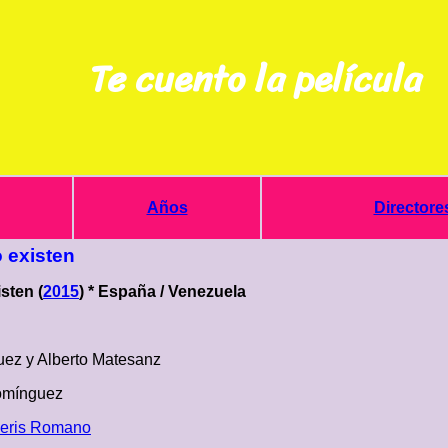
Te cuento la película
Años
Directore
 existen
sten (
2015
) * España / Venezuela
uez y Alberto Matesanz
omínguez
eris Romano