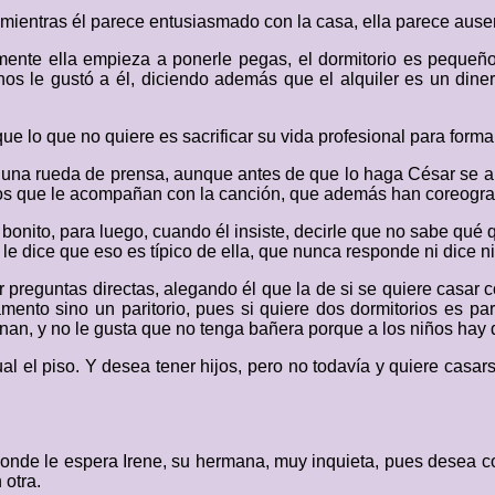
 mientras él parece entusiasmado con la casa, ella parece ause
mente ella empieza a ponerle pegas, el dormitorio es pequeño
os le gustó a él, diciendo además que el alquiler es un diner
ue lo que no quiere es sacrificar su vida profesional para formar
a una rueda de prensa, aunque antes de que lo haga César se ar
bos que le acompañan con la canción, que además han coreografia
nito, para luego, cuando él insiste, decirle que no sabe qué q
le dice que eso es típico de ella, que nunca responde ni dice ni 
 preguntas directas, alegando él que la de si se quiere casar c
mento sino un paritorio, pues si quiere dos dormitorios es par
cinan, y no le gusta que no tenga bañera porque a los niños ha
gual el piso. Y desea tener hijos, pero no todavía y quiere casa
k donde le espera Irene, su hermana, muy inquieta, pues desea
 otra.