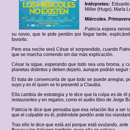
Intérpretes:
Eduardo 
Miller (Hugo), María L
Miércoles. Primaver
Patricia espera nervi
su novio, que le pide perdón por llegar tarde, explicá
favorito.
Pero esa noche será César el sorprendido, cuando Patrici
que se marcha corriendo sin dar más explicación.
César la sigue, esperando que todo sea una broma, y cua
planetas distintos y deben dejarlo, aunque podrán seguir
Él trata de convencerla de que todo se puede arreglar, p
suyo y es él quien se lo presentó a Claudia.
Ella cambia de estrategia y le dice que la culpa es de él
restaurantes y en regalos, como el audio libro de Jorge 
Patricia le dice que pensaba que esa relación iba a ser la
que el culpable es él, pidiéndole perdón ante los viandan
Tras ello le dice que está así porque está ovulando, ant
Bucay y los italianos también, pues ella es celiaca.