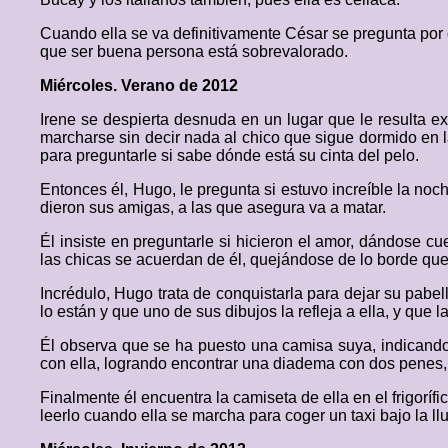
Cuando ella se va definitivamente César se pregunta por q
que ser buena persona está sobrevalorado.
Miércoles. Verano de 2012
Irene se despierta desnuda en un lugar que le resulta e
marcharse sin decir nada al chico que sigue dormido en l
para preguntarle si sabe dónde está su cinta del pelo.
Entonces él, Hugo, le pregunta si estuvo increíble la noc
dieron sus amigas, a las que asegura va a matar.
Él insiste en preguntarle si hicieron el amor, dándose 
las chicas se acuerdan de él, quejándose de lo borde que 
Incrédulo, Hugo trata de conquistarla para dejar su pabe
lo están y que uno de sus dibujos la refleja a ella, y que 
Él observa que se ha puesto una camisa suya, indicando 
con ella, logrando encontrar una diadema con dos penes, 
Finalmente él encuentra la camiseta de ella en el frigorífi
leerlo cuando ella se marcha para coger un taxi bajo la llu