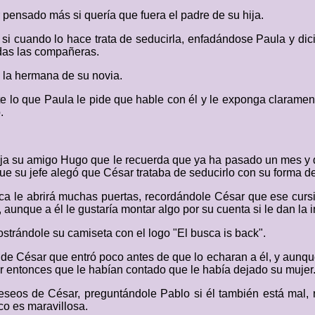
 pensado más si quería que fuera el padre de su hija.
si cuando lo hace trata de seducirla, enfadándose Paula y dici
odas las compañeras.
 a la hermana de su novia.
nte lo que Paula le pide que hable con él y le exponga claramen
.
aja su amigo Hugo que le recuerda que ya ha pasado un mes y 
 que su jefe alegó que César trataba de seducirlo con su forma de
ica le abrirá muchas puertas, recordándole César que ese cursi
, aunque a él le gustaría montar algo por su cuenta si le dan la
trándole su camiseta con el logo "El busca is back".
e César que entró poco antes de que lo echaran a él, y aunque tr
 entonces que le habían contado que le había dejado su mujer
 deseos de César, preguntándole Pablo si él también está mal
co es maravillosa.