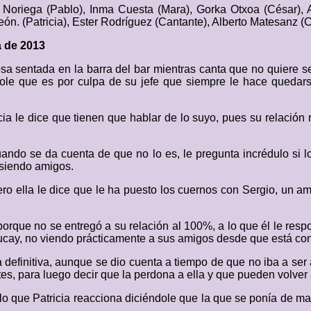
Noriega (Pablo), Inma Cuesta (Mara), Gorka Otxoa (César), A
eón. (Patricia), Ester Rodríguez (Cantante), Alberto Matesanz (
a de 2013
osa sentada en la barra del bar mientras canta que no quiere 
ndole que es por culpa de su jefe que siempre le hace quedar
a le dice que tienen que hablar de lo suyo, pues su relación no
ndo se da cuenta de que no lo es, le pregunta incrédulo si lo 
 siendo amigos.
ero ella le dice que le ha puesto los cuernos con Sergio, un 
 porque no se entregó a su relación al 100%, a lo que él le re
Bucay, no viendo prácticamente a sus amigos desde que está con
 definitiva, aunque se dio cuenta a tiempo de que no iba a ser as
tes, para luego decir que la perdona a ella y que pueden volve
e lo que Patricia reacciona diciéndole que la que se ponía de m