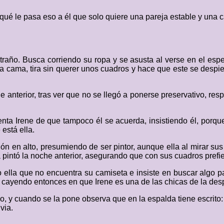
ué le pasa eso a él que solo quiere una pareja estable y una ca
xtraño. Busca corriendo su ropa y se asusta al verse en el esp
a cama, tira sin querer unos cuadros y hace que este se despi
he anterior, tras ver que no se llegó a ponerse preservativo, r
cuenta Irene de que tampoco él se acuerda, insistiendo él, po
está ella.
llón en alto, presumiendo de ser pintor, aunque ella al mirar 
la pintó la noche anterior, asegurando que con sus cuadros prefi
ella que no encuentra su camiseta e insiste en buscar algo pa
cayendo entonces en que Irene es una de las chicas de la desp
co, y cuando se la pone observa que en la espalda tiene escrito: 
via.