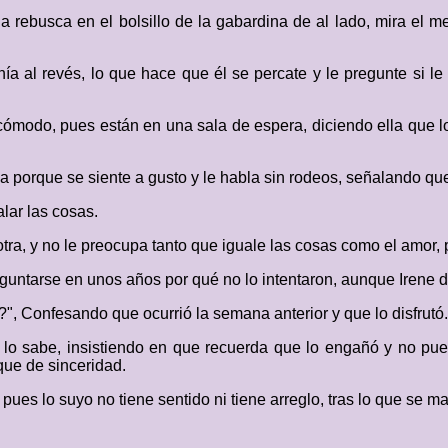
a rebusca en el bolsillo de la gabardina de al lado, mira el m
enía al revés, lo que hace que él se percate y le pregunte si l
ómodo, pues están en una sala de espera, diciendo ella que lo
ica porque se siente a gusto y le habla sin rodeos, señalando qu
alar las cosas.
otra, y no le preocupa tanto que iguale las cosas como el amo
eguntarse en unos años por qué no lo intentaron, aunque Irene d
", Confesando que ocurrió la semana anterior y que lo disfrutó.
 lo sabe, insistiendo en que recuerda que lo engañó y no pue
que de sinceridad.
ues lo suyo no tiene sentido ni tiene arreglo, tras lo que se m