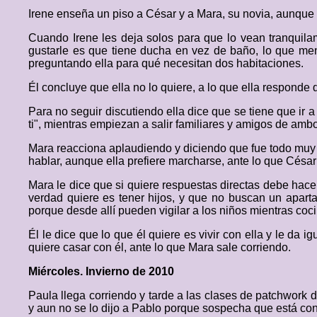
Irene enseña un piso a César y a Mara, su novia, aunque
Cuando Irene les deja solos para que lo vean tranquila
gustarle es que tiene ducha en vez de baño, lo que men
preguntando ella para qué necesitan dos habitaciones.
Él concluye que ella no lo quiere, a lo que ella responde q
Para no seguir discutiendo ella dice que se tiene que ir 
ti", mientras empiezan a salir familiares y amigos de am
Mara reacciona aplaudiendo y diciendo que fue todo muy bo
hablar, aunque ella prefiere marcharse, ante lo que César 
Mara le dice que si quiere respuestas directas debe hacer
verdad quiere es tener hijos, y que no buscan un aparta
porque desde allí pueden vigilar a los niños mientras co
Él le dice que lo que él quiere es vivir con ella y le da i
quiere casar con él, ante lo que Mara sale corriendo.
Miércoles. Invierno de 2010
Paula llega corriendo y tarde a las clases de patchwor
y aun no se lo dijo a Pablo porque sospecha que está con