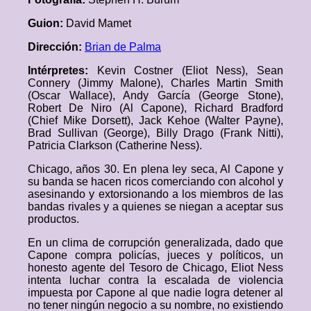
Guion:
David Mamet
Dirección:
Brian de Palma
Intérpretes:
Kevin Costner (Eliot Ness), Sean
Connery (Jimmy Malone), Charles Martin Smith
(Oscar Wallace), Andy García (George Stone),
Robert De Niro (Al Capone), Richard Bradford
(Chief Mike Dorsett), Jack Kehoe (Walter Payne),
Brad Sullivan (George), Billy Drago (Frank Nitti),
Patricia Clarkson (Catherine Ness).
Chicago, años 30. En plena ley seca, Al Capone y
su banda se hacen ricos comerciando con alcohol y
asesinando y extorsionando a los miembros de las
bandas rivales y a quienes se niegan a aceptar sus
productos.
En un clima de corrupción generalizada, dado que
Capone compra policías, jueces y políticos, un
honesto agente del Tesoro de Chicago, Eliot Ness
intenta luchar contra la escalada de violencia
impuesta por Capone al que nadie logra detener al
no tener ningún negocio a su nombre, no existiendo