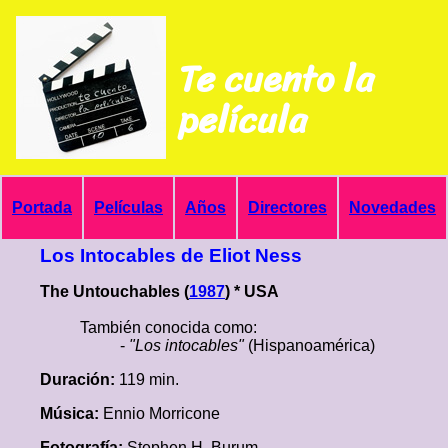
Te cuento la
película
Portada
Películas
Años
Directores
Novedades
Los Intocables de Eliot Ness
The Untouchables (
1987
) * USA
También conocida como:
-
"Los intocables"
(Hispanoamérica)
Duración:
119 min.
Música:
Ennio Morricone
Fotografía:
Stephen H. Burum