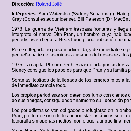
Dirección:
Roland Joffé
Intérpretes:
Sam Waterston (Sydney Schanberg), Haing S. 
Gray (Consul estadounidense), Bill Paterson (Dr. MacEnt
1973. La guerra de Vietnam traspasa fronteras y lleg
intérprete el nativo Dith Pran, un hombre cuya habilid
periodistas en llegar a Neak Luong, una población bombar
Pero su llegada no pasa inadvertida, y de inmediato se p
pequeña parte de las ruinas acusando del desastre a los j
1975. La capital Phnom Penh esnasediada por las fuerzas
Sidney consigue los papeles para que Pran y su familia p
Serán así testigos de la llegada de los jemeres rojos a la
de inmediato cambia todo.
Los propios periodistas son detenidos junto con cientos d
de sus amigos, consiguiendo finalmente su liberación para 
Los periodistas se ven obligados a refugiarse en la emb
Pran, por lo que uno de los periodistas británicos se ofre
fotografía sin apenas medios, por lo que, aunque finalme
Ya en Nueva York, Sydney trata de localizar a Pran por to