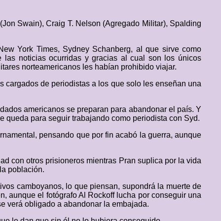
Jon Swain), Craig T. Nelson (Agregado Militar), Spalding
l New York Times, Sydney Schanberg, al que sirve como
las noticias ocurridas y gracias al cual son los únicos
tares norteamericanos les habían prohibido viajar.
os cargados de periodistas a los que solo les enseñan una
oldados americanos se preparan para abandonar el país. Y
 se queda para seguir trabajando como periodista con Syd.
gubernamental, pensando que por fin acabó la guerra, aunque
ad con otros prisioneros mientras Pran suplica por la vida
la población.
ativos camboyanos, lo que piensan, supondrá la muerte de
ien, aunque el fotógrafo Al Rockoff lucha por conseguir una
 se verá obligado a abandonar la embajada.
que le dan que sin él no lo hubiera conseguido.