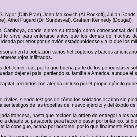
Ngor (Dith Pran), John Malkovich (Al Rockoff), Julian Sands (
ire), Athol Fugard (Dr. Sundesval), Graham Kennedy (Dougal).
a a Camboya, donde ejerce su trabajo como corresponsal de
ad le sirve para enterarse antes que los demás de muchas de 
deada por error por un avión estadounidense y a la que los mili
ersonan en la población varios helicópteros y barcos american
emeres rojos infiltrados.
 del Jemer rojo, por lo que buena parte de los periodistas y s
uedan dejar el país, partiendo su familia a América, aunque él
 capital, recibidos con alegría incluso por el propio ejército 
e civiles, siendo testigos de cómo los soldados acaban sin pied
ser testigos de las tropelías del nuevo ejército y del éxodo de 
ajada francesa, hasta que reciben la orden de entregar a los n
ce a dejarle su pasaporte para hacerlo pasar por británico, si b
nte la consigue, acaba por borrarse, por lo que finalmente Pran
dos los medios sin éxito, recordando en la entrega de premios 