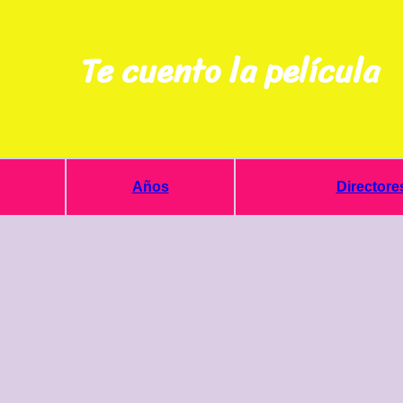
Te cuento la película
Años
Directore