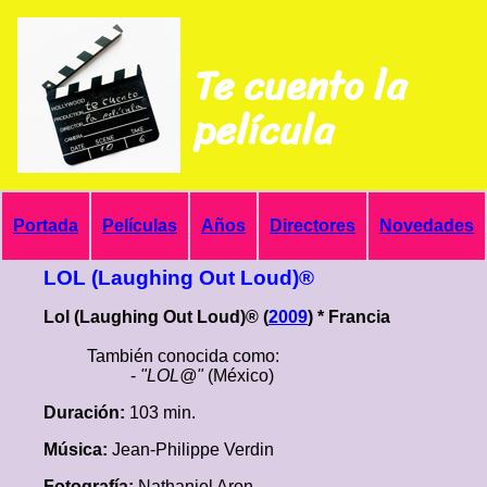
Te cuento la
película
Portada
Películas
Años
Directores
Novedades
LOL (Laughing Out Loud)®
Lol (Laughing Out Loud)® (
2009
) * Francia
También conocida como:
-
"LOL@"
(México)
Duración:
103 min.
Música:
Jean-Philippe Verdin
Fotografía:
Nathaniel Aron