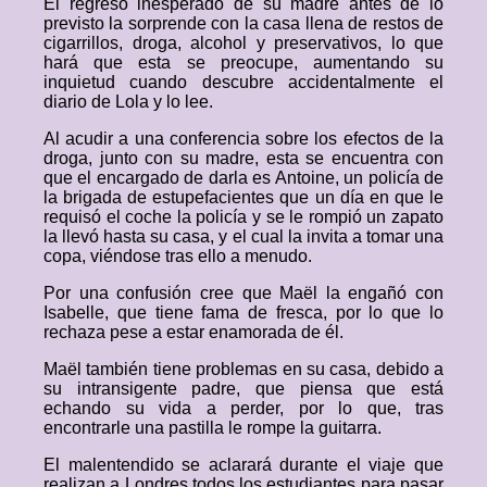
El regreso inesperado de su madre antes de lo
previsto la sorprende con la casa llena de restos de
cigarrillos, droga, alcohol y preservativos, lo que
hará que esta se preocupe, aumentando su
inquietud cuando descubre accidentalmente el
diario de Lola y lo lee.
Al acudir a una conferencia sobre los efectos de la
droga, junto con su madre, esta se encuentra con
que el encargado de darla es Antoine, un policía de
la brigada de estupefacientes que un día en que le
requisó el coche la policía y se le rompió un zapato
la llevó hasta su casa, y el cual la invita a tomar una
copa, viéndose tras ello a menudo.
Por una confusión cree que Maël la engañó con
Isabelle, que tiene fama de fresca, por lo que lo
rechaza pese a estar enamorada de él.
Maël también tiene problemas en su casa, debido a
su intransigente padre, que piensa que está
echando su vida a perder, por lo que, tras
encontrarle una pastilla le rompe la guitarra.
El malentendido se aclarará durante el viaje que
realizan a Londres todos los estudiantes para pasar