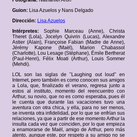
Guion:
Lisa Azuelos y Nans Delgado
Dirección:
Lisa Azuelos
Intérpretes:
Sophie Marceau (Anne), Christa
Theret (Lola), Jocelyn Quivrin (Lucas), Alexandre
Astier (Alain), Françoise Fabian (Madre de Anne),
Jérémy Kapone (Maël), Marion Chabassol
(Charlotte), Lou Lesage (Stéphane), Émile Bertherat
(Paul-Henri), Félix Moati (Arthur), Louis Sommer
(Mehdi).
LOL son las siglas de "Laughing out loud" en
Internet, pero también es como conocen sus amigos
a Lola, que, finalizado el verano, regresa junto a
estos al instituto, momento del reencuentro con
Arthur, su novio, que no es como esperaba, pues él
le cuenta que durante las vacaciones tuvo una
aventura con otra chica, y ella, para no ser menos,
se inventa otra infidelidad, por lo que se enfrían sus
relaciones, ya que a partir de ese momento Arthur la
insulta cada vez que coinciden, por lo que empieza
a enamorarse de Maël, amigo de Arthur, pero más
atento, aunque este, por respeto a su amigo no se