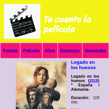
Te cuento la
película
Portada
Películas
Años
Directores
Novedades
Legado en
los huesos
Legado en los
huesos (
2019
)
* España /
Alemania-
Duración:
119
min.