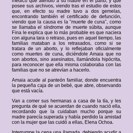
médico que atendió a su madre en el parto, y que
posee sus archivos, viendo tras el estudio de estos
que, en efecto su madre tuvo a dos gemelas,
encontrando también el certificado de defunción,
viendo que la causa es la "muerte de cuna", como
se llamaba el síndrome de muerte súbita, aunque
Fina le explica que lo más probable es que naciera
con alguna tara o retraso, pues en aquel tiempo, las
familias mataban a los retrasados, como si se
tratara de un aborto, y lo reflejaban oficialmente
como muertes de cuna, diciéndole Amaia que no
son abortos, sino asesinatos, llamándola hipócrita,
para reconocer que ella misma colaboraba con las
familias que no se atrevían a hacerlo.
Amaia acude al panteón familiar, donde encuentra
la pequeña caja de un bebé, que abre, observando
que está vacía.
Van a comer sus hermanas a casa de la tía, y les
pregunta de qué se acuerdan de cuando nació ella,
recordando que la cuidaban mucho porque su
madre parecía superada y había perdido la amistad
con la mujer que las cuidó a ellas, Elena Ochoa.
Interrumpe la cena una llamada, debiendo acudir a