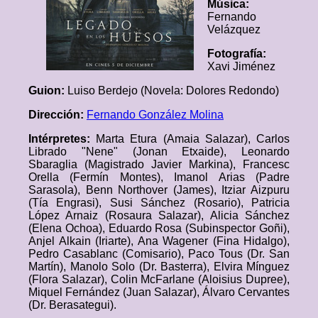
Música:
Fernando
Velázquez
Fotografía:
Xavi Jiménez
Guion:
Luiso Berdejo (Novela: Dolores Redondo)
Dirección:
Fernando González Molina
Intérpretes:
Marta Etura (Amaia Salazar), Carlos
Librado "Nene" (Jonan Etxaide), Leonardo
Sbaraglia (Magistrado Javier Markina), Francesc
Orella (Fermín Montes), Imanol Arias (Padre
Sarasola), Benn Northover (James), Itziar Aizpuru
(Tía Engrasi), Susi Sánchez (Rosario), Patricia
López Arnaiz (Rosaura Salazar), Alicia Sánchez
(Elena Ochoa), Eduardo Rosa (Subinspector Goñi),
Anjel Alkain (Iriarte), Ana Wagener (Fina Hidalgo),
Pedro Casablanc (Comisario), Paco Tous (Dr. San
Martín), Manolo Solo (Dr. Basterra), Elvira Mínguez
(Flora Salazar), Colin McFarlane (Aloisius Dupree),
Miquel Fernández (Juan Salazar), Álvaro Cervantes
(Dr. Berasategui).