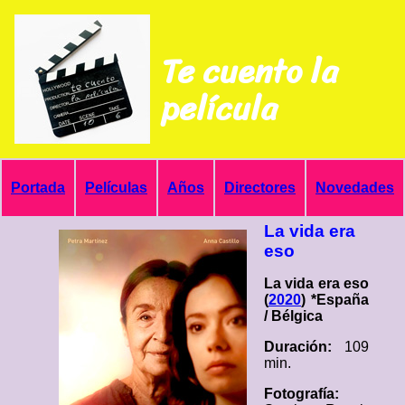
Te cuento la
película
Portada
Películas
Años
Directores
Novedades
La vida era
eso
La vida era eso
(
2020
) *España
/ Bélgica
Duración:
109
min.
Fotografía: