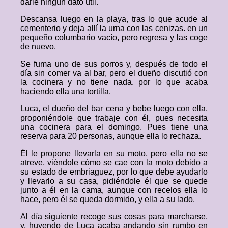
darle ningún dato útil.
Descansa luego en la playa, tras lo que acude al
cementerio y deja allí la urna con las cenizas. en un
pequeño columbario vacío, pero regresa y las coge
de nuevo.
Se fuma uno de sus porros y, después de todo el
día sin comer va al bar, pero el dueño discutió con
la cocinera y no tiene nada, por lo que acaba
haciendo ella una tortilla.
Luca, el dueño del bar cena y bebe luego con ella,
proponiéndole que trabaje con él, pues necesita
una cocinera para el domingo. Pues tiene una
reserva para 20 personas, aunque ella lo rechaza.
Él le propone llevarla en su moto, pero ella no se
atreve, viéndole cómo se cae con la moto debido a
su estado de embriaguez, por lo que debe ayudarlo
y llevarlo a su casa, pidiéndole él que se quede
junto a él en la cama, aunque con recelos ella lo
hace, pero él se queda dormido, y ella a su lado.
Al día siguiente recoge sus cosas para marcharse,
y, huyendo de Luca acaba andando sin rumbo en