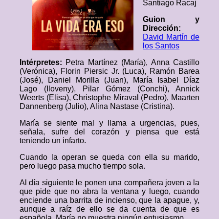
Santiago Racaj
Guion y
Dirección:
David Martín de
los Santos
Intérpretes:
Petra Martínez (María), Anna Castillo
(Verónica), Florin Piersic Jr. (Luca), Ramón Barea
(José), Daniel Morilla (Juan), María Isabel Díaz
Lago (Iloveny), Pilar Gómez (Conchi), Annick
Weerts (Elisa), Christophe Miraval (Pedro), Maarten
Dannenberg (Julio), Alina Nastase (Cristina).
María se siente mal y llama a urgencias, pues,
señala, sufre del corazón y piensa que está
teniendo un infarto.
Cuando la operan se queda con ella su marido,
pero luego pasa mucho tiempo sola.
Al día siguiente le ponen una compañera joven a la
que pide que no abra la ventana y luego, cuando
enciende una barrita de incienso, que la apague, y,
aunque a raíz de ello se da cuenta de que es
española, María no muestra ningún entusiasmo.