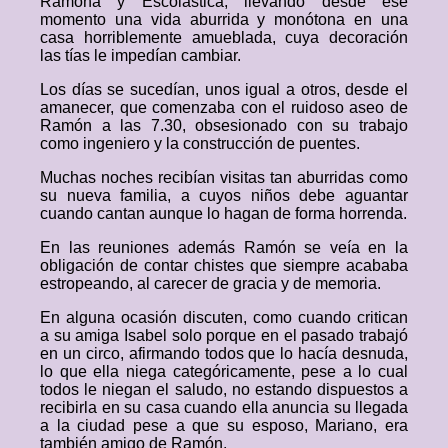
Ramona y Escolástica, llevando desde ese
momento una vida aburrida y monótona en una
casa horriblemente amueblada, cuya decoración
las tías le impedían cambiar.
Los días se sucedían, unos igual a otros, desde el
amanecer, que comenzaba con el ruidoso aseo de
Ramón a las 7.30, obsesionado con su trabajo
como ingeniero y la construcción de puentes.
Muchas noches recibían visitas tan aburridas como
su nueva familia, a cuyos niños debe aguantar
cuando cantan aunque lo hagan de forma horrenda.
En las reuniones además Ramón se veía en la
obligación de contar chistes que siempre acababa
estropeando, al carecer de gracia y de memoria.
En alguna ocasión discuten, como cuando critican
a su amiga Isabel solo porque en el pasado trabajó
en un circo, afirmando todos que lo hacía desnuda,
lo que ella niega categóricamente, pese a lo cual
todos le niegan el saludo, no estando dispuestos a
recibirla en su casa cuando ella anuncia su llegada
a la ciudad pese a que su esposo, Mariano, era
también amigo de Ramón.