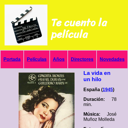
Te cuento la
película
Portada
Películas
Años
Directores
Novedades
La vida en
un hilo
España (
1945
)
Duración:
78
min.
Música:
José
Muñoz Molleda