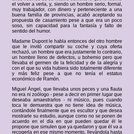
el volver a verla, y, siendo un hombre serio, formal,
muy trabajador, con dinero y perteneciente a una
buena familia de provincias, acabó aceptando su
propuesta de casamiento pese a que era un poco
soso, sin capacidad para la fantasía y falto de
sentido del humor.
Madame Dupont le habla entonces del otro hombre
que le invitó compartir su coche y cuya oferta
rechazó, un hombre que era justamente lo contrario,
un hombre lleno de defectos, u bohemio pero que
llevaba el germen de la felicidad y de la alegría y
con el que su vida hubiera sido totalmente diferente
y más feliz pese a que no tenía el estatus
económico de Ramón.
Miguel Ángel, que llevaba unos peces y una flauta
no era ni zoólogo - pese a decir en primer lugar que
deseaba amaestrarlos - ni músico, pues cuando
toca le demuestra que no tiene idea de música,
contándole finalmente que es escultor y que desea
mostrarle su estudio, aunque como no se ponen de
acuerdo en el día en que pueden quedar él le
propone que simulen que ya quedaron y que él va a
recogerla en ese mismo momento, llevándola hasta