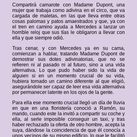
Compartirá camarote con Madame Dupont, una
mujer que trabaja como adivina en el circo, que va
cargada de maletas, en las que lleva entre otras
cosas palomas y patos amaestrados y que, ya con
el tren en camino ayuda a Mercedes a lanzar un
horrible reloj que sus tías le obligaron a llevar con
ella y que siempre odió.
Tras cenar, y con Mercedes ya en su cama,
comienzan a hablar, tratando Madame Dupont de
demostrar sus dotes adivinatorias, que no se
refieren ni al pasado ni al futuro, sino a una vida
alternativa. Lo que pudo haber sido la vida de
alguien si en un momento crucial de su vida,
hubiera tomado un camino diferente al que eligió,
asegurándole ser capaz de leer esa vida alternativa
por permanecer latente en los ojos de la gente.
Para ella ese momento crucial llegó un día de lluvia
en que en una floristería conoció a Ramón, su
marido, cuando este la invitó a compartir su coche y
ella, al serle imposible conseguir un taxi, y tras
haber rechazado la oferta de otro hombre, acepta la
suya, dándose la coincidencia de que él conocía a
unos vecinos de su mismo edificio, lo que le facilitó