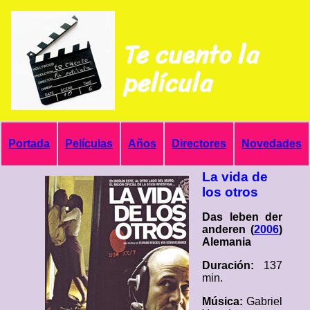
Te cuento la
película
Portada
Películas
Años
Directores
Novedades
La vida de
los otros
Das leben der
anderen (
2006
)
Alemania
Duración:
137
min.
Música:
Gabriel