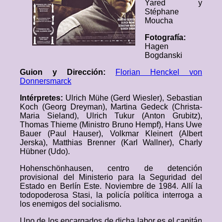
Yared y
Stéphane
Moucha
Fotografía:
Hagen
Bogdanski
Guion y Dirección:
Florian Henckel von
Donnersmarck
Intérpretes:
Ulrich Mühe (Gerd Wiesler), Sebastian
Koch (Georg Dreyman), Martina Gedeck (Christa-
Maria Sieland), Ulrich Tukur (Anton Grubitz),
Thomas Thieme (Ministro Bruno Hempf), Hans Uwe
Bauer (Paul Hauser), Volkmar Kleinert (Albert
Jerska), Matthias Brenner (Karl Wallner), Charly
Hübner (Udo).
Hohenschönhausen, centro de detención
provisional del Ministerio para la Seguridad del
Estado en Berlín Este. Noviembre de 1984. Allí la
todopoderosa Stasi, la policía política interroga a
los enemigos del socialismo.
Uno de los encargados de dicha labor es el capitán