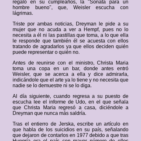
regaló en su cumpleaños, la "Sonata para un
hombre bueno", que, Weisler escucha con
lágrimas.
Triste por ambas noticias, Dreyman le pide a su
mujer que no acuda a ver a Hempf, pues no lo
necesita a él ni las pastillas que toma, a lo que ella
le responde que también él se acuesta con ellos
tratando de agradarlos ya que ellos deciden quién
puede representar o quién no.
Antes de reunirse con el ministro, Christa Maria
toma una copa en un bar, donde antes entró
Weisler, que se acerca a ella y dice admirarla,
indicándole que el arte ya lo tiene y no necesita que
nadie se lo demuestre ni se lo diga.
Al día siguiente, cuando regresa a su puesto de
escucha lee el informe de Udo, en el que señala
que Christa Maria regresó a casa, diciéndole a
Dreyman que nunca más saldría.
Tras el entierro de Jerska, escribe un artículo en
que habla de los suicidios en su país, señalando
que dejaron de contarlos en 1977 debido a que tras
Hungría era el país con mayor número de ellos