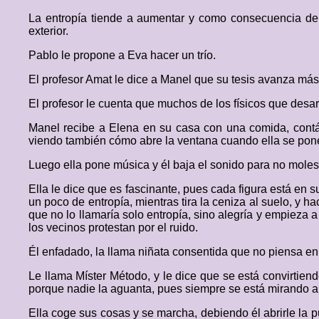
La entropía tiende a aumentar y como consecuencia de 
exterior.
Pablo le propone a Eva hacer un trío.
El profesor Amat le dice a Manel que su tesis avanza má
El profesor le cuenta que muchos de los físicos que desarr
Manel recibe a Elena en su casa con una comida, contánd
viendo también cómo abre la ventana cuando ella se pone 
Luego ella pone música y él baja el sonido para no molest
Ella le dice que es fascinante, pues cada figura está en s
un poco de entropía, mientras tira la ceniza al suelo, y 
que no lo llamaría solo entropía, sino alegría y empieza a 
los vecinos protestan por el ruido.
Él enfadado, la llama niñata consentida que no piensa en
Le llama Míster Método, y le dice que se está convirtie
porque nadie la aguanta, pues siempre se está mirando a s
Ella coge sus cosas y se marcha, debiendo él abrirle la p