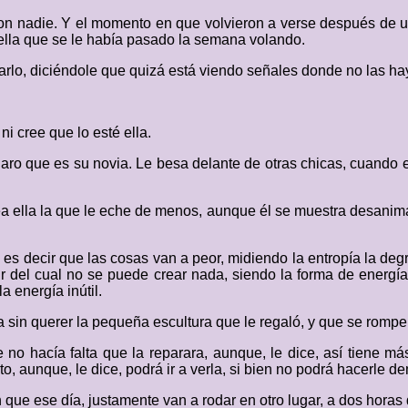
on nadie. Y el momento en que volvieron a verse después de un
ella que se le había pasado la semana volando.
rlo, diciéndole que quizá está viendo señales donde no las ha
i cree que lo esté ella.
aro que es su novia. Le besa delante de otras chicas, cuando est
a ella la que le eche de menos, aunque él se muestra desanimad
es decir que las cosas van a peor, midiendo la entropía la degr
tir del cual no se puede crear nada, siendo la forma de energí
a energía inútil.
a sin querer la pequeña escultura que le regaló, y que se romp
e no hacía falta que la reparara, aunque, le dice, así tiene m
, aunque, le dice, podrá ir a verla, si bien no podrá hacerle d
 que ese día, justamente van a rodar en otro lugar, a dos horas d