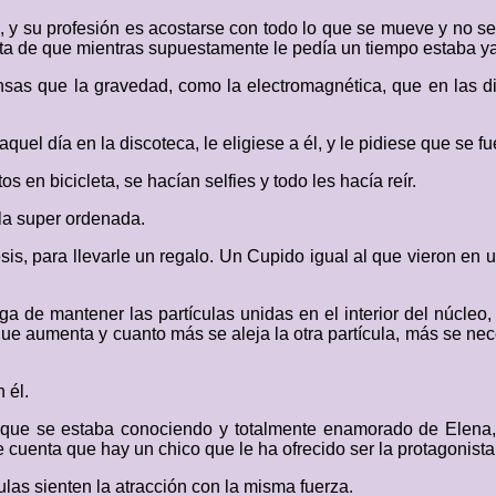
o, y su profesión es acostarse con todo lo que se mueve y no 
ta de que mientras supuestamente le pedía un tiempo estaba ya
ensas que la gravedad, como la electromagnética, que en las 
quel día en la discoteca, le eligiese a él, y le pidiese que se 
 en bicicleta, se hacían selfies y todo les hacía reír.
rla super ordenada.
esis, para llevarle un regalo. Un Cupido igual al que vieron en u
a de mantener las partículas unidas en el interior del núcle
que aumenta y cuanto más se aleja la otra partícula, más se ne
 él.
que se estaba conociendo y totalmente enamorado de Elena, c
le cuenta que hay un chico que le ha ofrecido ser la protagonista
culas sienten la atracción con la misma fuerza.