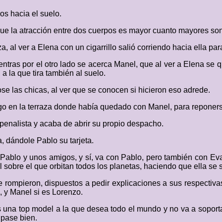
os hacia el suelo.
que la atracción entre dos cuerpos es mayor cuanto mayores so
, al ver a Elena con un cigarrillo salió corriendo hacia ella pa
ientras por el otro lado se acerca Manel, que al ver a Elena s
a la que tira también al suelo.
se las chicas, al ver que se conocen si hicieron eso adrede.
lgo en la terraza donde había quedado con Manel, para reponer
enalista y acaba de abrir su propio despacho.
 dándole Pablo su tarjeta.
ablo y unos amigos, y sí, va con Pablo, pero también con Eva 
ol sobre el que orbitan todos los planetas, haciendo que ella se
 rompieron, dispuestos a pedir explicaciones a sus respectiv
, y Manel si es Lorenzo.
 una top model a la que desea todo el mundo y no va a soporta
 pase bien.