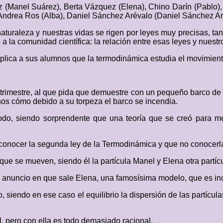
z (Manel Suárez), Berta Vázquez (Elena), Chino Darín (Pablo),
Andrea Ros (Alba), Daniel Sánchez Arévalo (Daniel Sánchez Ar
aturaleza y nuestras vidas se rigen por leyes muy precisas, t
 a la comunidad científica: la relación entre esas leyes y nues
explica a sus alumnos que la termodinámica estudia el movimiento
atrimestre, al que pida que demuestre con un pequeño barco de v
os cómo debido a su torpeza el barco se incendia.
 todo, siendo sorprendente que una teoría que se creó para m
a conocer la segunda ley de la Termodinámica y que no conocerl
e se mueven, siendo él la partícula Manel y Elena otra partícu
me anuncio en que sale Elena, una famosísima modelo, que es i
, siendo en ese caso el equilibrio la dispersión de las partícula
, pero con ella es todo demasiado racional.