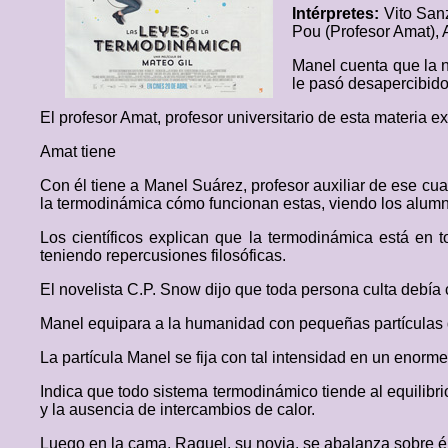
Intérpretes:
Vito San
Pou (Profesor Amat), 
Manel cuenta que la n
le pasó desapercibido
El profesor Amat, profesor universitario de esta materia 
Amat tiene
Con él tiene a Manel Suárez, profesor auxiliar de ese cu
la termodinámica cómo funcionan estas, viendo los alumn
Los científicos explican que la termodinámica está en
teniendo repercusiones filosóficas.
El novelista C.P. Snow dijo que toda persona culta debí
Manel equipara a la humanidad con pequeñas partículas qu
La partícula Manel se fija con tal intensidad en un enor
Indica que todo sistema termodinámico tiende al equilibrio
y la ausencia de intercambios de calor.
Luego en la cama, Raquel, su novia, se abalanza sobre él