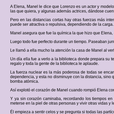
A Elena, Manel le dice que Lorenzo es un actor y model
las que quiera, y algunas además actrices, dándose cuen
Pero en las distancias cortas hay otras fuerzas más int
puede ser atractiva o repulsiva, dependiendo de la carga.
Manel asegura que fue la química la que hizo que Elena, a
Luego todo fue perfecto durante un tiempo. Paseaban juntos
Le llamó a ella mucho la atención la casa de Manel al ve
Un día ella fue a verlo a la biblioteca donde prepara su t
regalo y toda la gente de la biblioteca le aplaude.
La fuerza nuclear es la más poderosa de todas se encarg
dependencia, y esta no disminuye con la distancia, sino 
bomba atómica.
Así explotó el corazón de Manel cuando rompió Elena con
Y ya sin corazón caminaba, recordando los tiempos en 
meterse en la piel de otras personas y vivir otras vidas y 
Él empieza a sentir celos y se pregunta si todas las partí