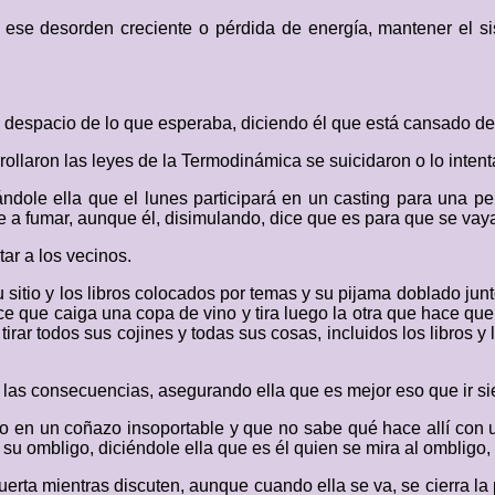
ese desorden creciente o pérdida de energía, mantener el si
s despacio de lo que esperaba, diciendo él que está cansado d
ollaron las leyes de la Termodinámica se suicidaron o lo intenta
ole ella que el lunes participará en un casting para una pelí
a fumar, aunque él, disimulando, dice que es para que se vaya
ar a los vecinos.
u sitio y los libros colocados por temas y su pijama doblado ju
hace que caiga una copa de vino y tira luego la otra que hace q
tirar todos sus cojines y todas sus cosas, incluidos los libros y 
 las consecuencias, asegurando ella que es mejor eso que ir si
ndo en un coñazo insoportable y que no sabe qué hace allí con
u ombligo, diciéndole ella que es él quien se mira al ombligo,
uerta mientras discuten, aunque cuando ella se va, se cierra la