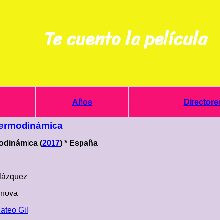
Te cuento la película
Años
Directore
 Termodinámica
modinámica (
2017
) * España
lázquez
anova
ateo Gil