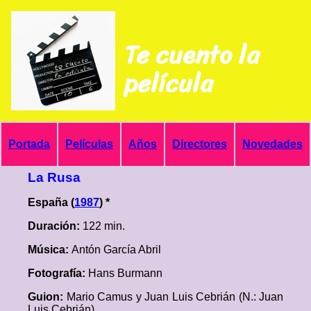
Te cuento la
película
Portada
Películas
Años
Directores
Novedades
La Rusa
España (
1987
) *
Duración:
122 min.
Música:
Antón García Abril
Fotografía:
Hans Burmann
Guion:
Mario Camus y Juan Luis Cebrián (N.: Juan
Luis Cebrián)