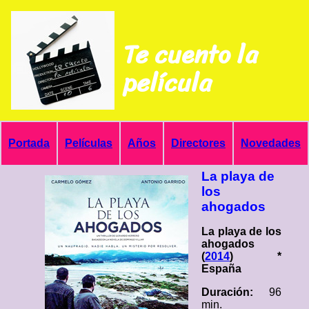
Te cuento la
película
Portada
Películas
Años
Directores
Novedades
La playa de
los
ahogados
La playa de los
ahogados
(
2014
) *
España
Duración:
96
min.