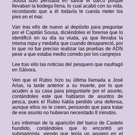
Sousa solo pensaba en salvar el barco porque
llevaban la bodega llena, lo cual acabó con su vida,
recordando que a él todavía le cuesta meter los
pies en el mar.
Van tras ello de nuevo al depósito para preguntar
por el Capitán Sousa, diciéndoles el forense que lo
identificó en su día su viuda, ya que llevaba la
misma ropa y medalla que cuando desapareció, por
lo que no fue preciso realizar las pruebas de ADN
pese a que estaba medio comido por los cangrejos
Lee tras ello las noticias del pesquero que naufragó
en Sálvora.
Ven que el Rubio hizo su última llamada a José
Arias, la tarde anterior a su muerte, por lo que
acuden a su casa para preguntarle por el asunto,
contándoles este que hablaron de asuntos de
pesca, pues el Rubio había perdido una defensa,
aunque ellos no le creen, pensando que para tratar
de ese asunto no hubieran necesitado 8 minutos.
Les informan de la aparición del barco de Castelo
hundido, contándoles que lo encontró un
submarinista, viendo que tenía un agujero en el