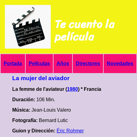
Te cuento la
película
Portada
Películas
Años
Directores
Novedades
La mujer del aviador
La femme de l'aviateur (
1980
) * Francia
Duración:
106 Min.
Música:
Jean-Louis Valero
Fotografía:
Bernard Lutic
Guion y Dirección:
Éric Rohmer