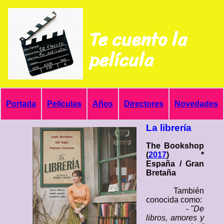
Te cuento la
película
Portada
Películas
Años
Directores
Novedades
La librería
The Bookshop
(
2017
) *
España / Gran
Bretaña
También
conocida como:
-
"De
libros, amores y