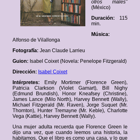
otros males"
(México)
Duración:
115
min.
Música:
Alfonso de Vilallonga
Fotografía:
Jean Claude Larrieu
Guion:
Isabel Coixet (Novela: Penelope Fitzgerald)
Dirección:
Isabel Coixet
Intérpretes:
Emily Mortimer (Florence Green),
Patricia Clarkson (Violet Gamart), Bill Nighy
(Edmund Brundish), Honor Kneafsey (Christine),
James Lance (Milo North), Harvey Bennett (Wally),
Michael Fitzgerald (Mr. Raven), Jorge Suquet (Mr.
Thornton), Hunter Tremayne (Mr. Keble), Charlotte
Vega (Kattie), Harvey Bennett (Wally).
Una mujer adulta recuerda que Florence Green le
dijo una vez, que cuando leemos una historia, la
habitamos. Que el libro es como una casa, y lo que