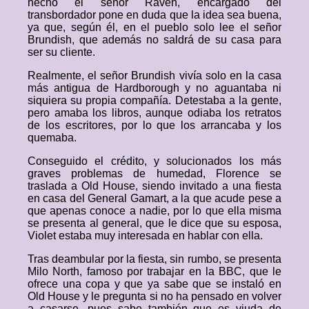
hecho el señor Raven, encargado del
transbordador pone en duda que la idea sea buena,
ya que, según él, en el pueblo solo lee el señor
Brundish, que además no saldrá de su casa para
ser su cliente.
Realmente, el señor Brundish vivía solo en la casa
más antigua de Hardborough y no aguantaba ni
siquiera su propia compañía. Detestaba a la gente,
pero amaba los libros, aunque odiaba los retratos
de los escritores, por lo que los arrancaba y los
quemaba.
Conseguido el crédito, y solucionados los más
graves problemas de humedad, Florence se
traslada a Old House, siendo invitado a una fiesta
en casa del General Gamart, a la que acude pese a
que apenas conoce a nadie, por lo que ella misma
se presenta al general, que le dice que su esposa,
Violet estaba muy interesada en hablar con ella.
Tras deambular por la fiesta, sin rumbo, se presenta
Milo North, famoso por trabajar en la BBC, que le
ofrece una copa y que ya sabe que se instaló en
Old House y le pregunta si no ha pensado en volver
a casarse, pues sabe también que es viuda de