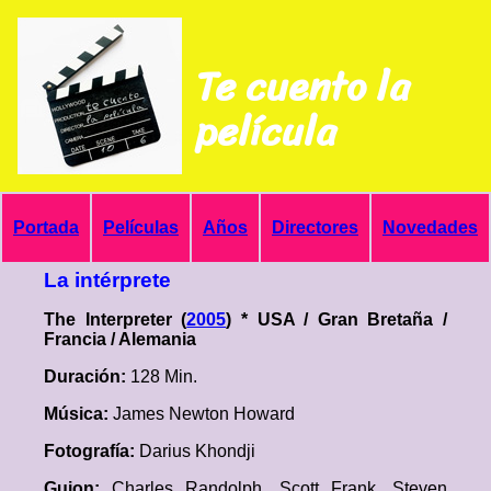
Te cuento la
película
Portada
Películas
Años
Directores
Novedades
La intérprete
The Interpreter (
2005
) * USA / Gran Bretaña /
Francia / Alemania
Duración:
128 Min.
Música:
James Newton Howard
Fotografía:
Darius Khondji
Guion:
Charles Randolph, Scott Frank, Steven