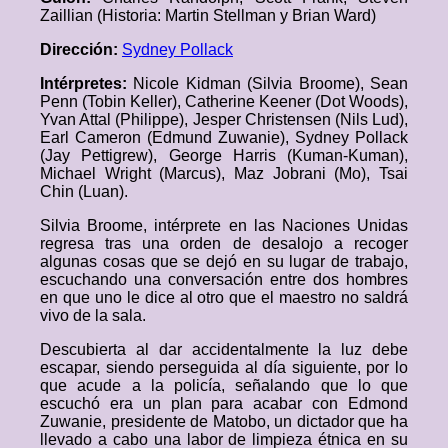
Zaillian (Historia: Martin Stellman y Brian Ward)
Dirección:
Sydney Pollack
Intérpretes:
Nicole Kidman (Silvia Broome), Sean
Penn (Tobin Keller), Catherine Keener (Dot Woods),
Yvan Attal (Philippe), Jesper Christensen (Nils Lud),
Earl Cameron (Edmund Zuwanie), Sydney Pollack
(Jay Pettigrew), George Harris (Kuman-Kuman),
Michael Wright (Marcus), Maz Jobrani (Mo), Tsai
Chin (Luan).
Silvia Broome, intérprete en las Naciones Unidas
regresa tras una orden de desalojo a recoger
algunas cosas que se dejó en su lugar de trabajo,
escuchando una conversación entre dos hombres
en que uno le dice al otro que el maestro no saldrá
vivo de la sala.
Descubierta al dar accidentalmente la luz debe
escapar, siendo perseguida al día siguiente, por lo
que acude a la policía, señalando que lo que
escuchó era un plan para acabar con Edmond
Zuwanie, presidente de Matobo, un dictador que ha
llevado a cabo una labor de limpieza étnica en su