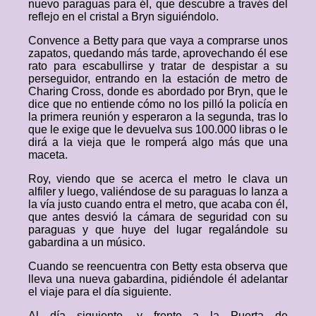
nuevo paraguas para él, que descubre a través del
reflejo en el cristal a Bryn siguiéndolo.
Convence a Betty para que vaya a comprarse unos
zapatos, quedando más tarde, aprovechando él ese
rato para escabullirse y tratar de despistar a su
perseguidor, entrando en la estación de metro de
Charing Cross, donde es abordado por Bryn, que le
dice que no entiende cómo no los pilló la policía en
la primera reunión y esperaron a la segunda, tras lo
que le exige que le devuelva sus 100.000 libras o le
dirá a la vieja que le romperá algo más que una
maceta.
Roy, viendo que se acerca el metro le clava un
alfiler y luego, valiéndose de su paraguas lo lanza a
la vía justo cuando entra el metro, que acaba con él,
que antes desvió la cámara de seguridad con su
paraguas y que huye del lugar regalándole su
gabardina a un músico.
Cuando se reencuentra con Betty esta observa que
lleva una nueva gabardina, pidiéndole él adelantar
el viaje para el día siguiente.
Al día siguiente, y frente a la Puerta de