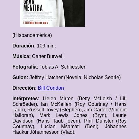
(Hispanoamérica)
Duración:
109 min.
Música:
Carter Burwell
Fotografía:
Tobias A. Schliessler
Guion:
Jeffrey Hatcher (Novela: Nicholas Searle)
Dirección:
Bill Condon
Intérpretes:
Helen Mirren (Betty McLeish / Lili
Schröeder), Ian McKellen (Roy Courtnay / Hans
Taub), Russell Tovey (Stephen), Jim Carter (Vincent
Halloran), Mark Lewis Jones (Bryn), Laurie
Davidson (Hans Taub joven), Phil Dunster (Roy
Courtnay), Lucian Msamati (Beni), Jóhannes
Haukur Jóhannesson (Vlad).