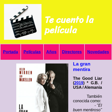
Te cuento la
película
Portada
Películas
Años
Directores
Novedades
La gran
mentira
The Good Liar
(
2019
) * G.B. /
USA / Alemania
También
conocida como:
-
"El
buen mentiroso"