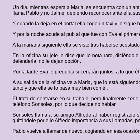
Un día, mientras espera a María, se encuentra con un an
llama Pablo y no Jaime, debiendo reconocer ante ella sus 
Y cuando la deja en el portal ella coge un taxi y lo sigue
Y por la noche acude al pub al que fue con Eva el primer d
A la mañana siguiente ella se viste tras haberse acostado c
En la oficina su jefe le dice que lo nota raro, diciéndo
defenderla, no le dejan opción.
Por la tarde Eva le pregunta si cenarán juntos, a lo que é
A su salida de la oficina ve a María, que lo está siguien
tanto y que ella se lo pasa muy bien con él.
Él trata de centrarse en su trabajo, pero finalmente ced
teléfono Sonsoles, por lo que decide no hablar.
Sonsoles llama a su amigo Alfredo al haber registrado 
quitándole por ello Alfredo importancia a sus llamadas, p
Pablo vuelve a llamar de nuevo, cogiendo en esa ocasión 