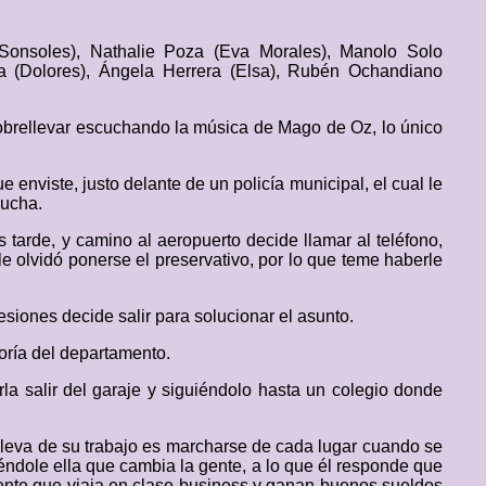
(Sonsoles), Nathalie Poza (Eva Morales), Manolo Solo
ira (Dolores), Ángela Herrera (Elsa), Rubén Ochandiano
sobrellevar escuchando la música de Mago de Oz, lo único
 enviste, justo delante de un policía municipal, el cual le
cucha.
 tarde, y camino al aeropuerto decide llamar al teléfono,
e olvidó ponerse el preservativo, por lo que teme haberle
.
siones decide salir para solucionar el asunto.
oría del departamento.
rla salir del garaje y siguiéndolo hasta un colegio donde
 lleva de su trabajo es marcharse de cada lugar cuando se
éndole ella que cambia la gente, a lo que él responde que
gente que viaja en clase business y ganan buenos sueldos