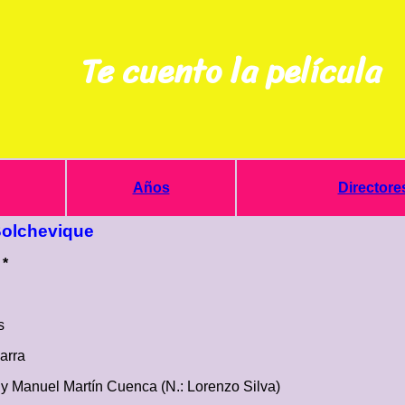
Te cuento la película
Años
Directore
Bolchevique
 *
s
arra
 y Manuel Martín Cuenca (N.: Lorenzo Silva)