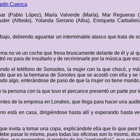
rtín Cuenca
sar (Pablo López), María Valverde (María), Mar Regueras 
auder (Alfredo), Yolanda Serrano (Alba), Enriqueta Carballe
abajo, debiendo aguantar un interminable atasco que trata de 
blema no ve un coche que frena bruscamente delante de él y al que
ró no para de insultarlo y de recriminarle por la música que es
ndo el teléfono de Sonsoles, la mujer con la que chocó, y más
ndo que es la hermana de Sonoles que se acostó con ella y se l
do algo, enterándose de paso de que la mujer no tiene marido
la persona con la que tuvo el percance presentó un parte por le
entes de la empresa en Londres, que llega para hacer una audit
no está en casa, dirigiéndose hasta allí y esperando hasta ve
que invita a tomar una copa, explicándole ella que lo que peor
be pasar lo mismo, pues todas las oficinas son lo mismo, dici
 ellos, que responden al modelo de los "soplapollas", que son 