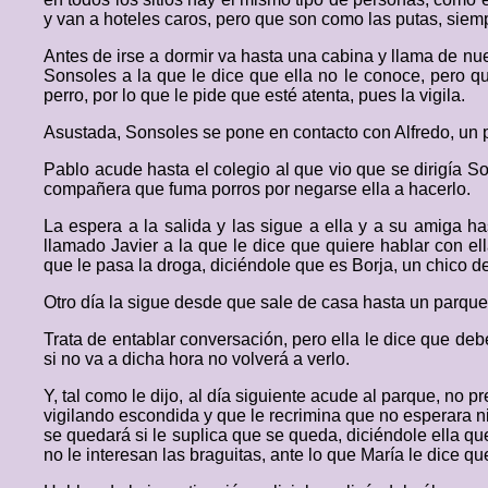
y van a hoteles caros, pero que son como las putas, siem
Antes de irse a dormir va hasta una cabina y llama de nu
Sonsoles a la que le dice que ella no le conoce, pero qu
perro, por lo que le pide que esté atenta, pues la vigila.
Asustada, Sonsoles se pone en contacto con Alfredo, un p
Pablo acude hasta el colegio al que vio que se dirigía 
compañera que fuma porros por negarse ella a hacerlo.
La espera a la salida y las sigue a ella y a su amiga 
llamado Javier a la que le dice que quiere hablar con e
que le pasa la droga, diciéndole que es Borja, un chico de
Otro día la sigue desde que sale de casa hasta un parque 
Trata de entablar conversación, pero ella le dice que deb
si no va a dicha hora no volverá a verlo.
Y, tal como le dijo, al día siguiente acude al parque, no
vigilando escondida y que le recrimina que no esperara ni
se quedará si le suplica que se queda, diciéndole ella que
no le interesan las braguitas, ante lo que María le dice qu