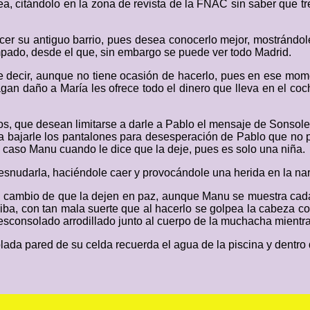
a, citándolo en la zona de revista de la FNAC sin saber que tr
cer su antiguo barrio, pues desea conocerlo mejor, mostrándole
campado, desde el que, sin embargo se puede ver todo Madrid.
ue decir, aunque no tiene ocasión de hacerlo, pues en ese mome
agan daño a María les ofrece todo el dinero que lleva en el coch
 que desean limitarse a darle a Pablo el mensaje de Sonsoles,
a bajarle los pantalones para desesperación de Pablo que no p
le caso Manu cuando le dice que la deje, pues es solo una niña.
desnudarla, haciéndole caer y provocándole una herida en la nar
 a cambio de que la dejen en paz, aunque Manu se muestra cada
rriba, con tan mala suerte que al hacerlo se golpea la cabeza
desconsolado arrodillado junto al cuerpo de la muchacha mientr
olada pared de su celda recuerda el agua de la piscina y dentro d