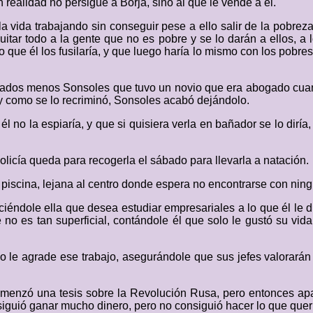
n realidad no persigue a Borja, sino al que le vende a él.
vida trabajando sin conseguir pese a ello salir de la pobreza,
itar todo a la gente que no es pobre y se lo darán a ellos, a l
ino que él los fusilaría, y que luego haría lo mismo con los pobr
sados menos Sonsoles que tuvo un novio que era abogado cuand
y como se lo recriminó, Sonsoles acabó dejándolo.
l no la espiaría, y que si quisiera verla en bañador se lo diría,
olicía queda para recogerla el sábado para llevarla a natación.
a piscina, lejana al centro donde espera no encontrarse con ni
iciéndole ella que desea estudiar empresariales a lo que él le 
o es tan superficial, contándole él que solo le gustó su vida
l no le agrade ese trabajo, asegurándole que sus jefes valora
comenzó una tesis sobre la Revolución Rusa, pero entonces a
guió ganar mucho dinero, pero no consiguió hacer lo que querí