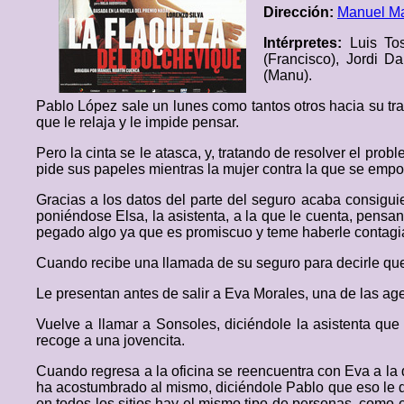
Dirección:
Manuel Ma
Intérpretes:
Luis To
(Francisco), Jordi D
(Manu).
Pablo López sale un lunes como tantos otros hacia su tr
que le relaja y le impide pensar.
Pero la cinta se le atasca, y, tratando de resolver el pro
pide sus papeles mientras la mujer contra la que se empot
Gracias a los datos del parte del seguro acaba consiguie
poniéndose Elsa, la asistenta, a la que le cuenta, pensa
pegado algo ya que es promiscuo y teme haberle contagia
Cuando recibe una llamada de su seguro para decirle que 
Le presentan antes de salir a Eva Morales, una de las ag
Vuelve a llamar a Sonsoles, diciéndole la asistenta que 
recoge a una jovencita.
Cuando regresa a la oficina se reencuentra con Eva a la 
ha acostumbrado al mismo, diciéndole Pablo que eso le de
en todos los sitios hay el mismo tipo de personas, como