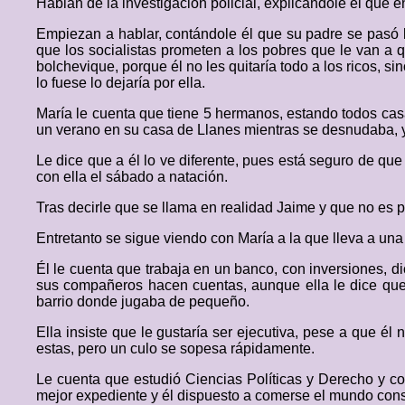
Hablan de la investigación policial, explicándole él que e
Empiezan a hablar, contándole él que su padre se pasó la 
que los socialistas prometen a los pobres que le van a qu
bolchevique, porque él no les quitaría todo a los ricos, s
lo fuese lo dejaría por ella.
María le cuenta que tiene 5 hermanos, estando todos ca
un verano en su casa de Llanes mientras se desnudaba, 
Le dice que a él lo ve diferente, pues está seguro de que é
con ella el sábado a natación.
Tras decirle que se llama en realidad Jaime y que no es p
Entretanto se sigue viendo con María a la que lleva a un
Él le cuenta que trabaja en un banco, con inversiones, d
sus compañeros hacen cuentas, aunque ella le dice que n
barrio donde jugaba de pequeño.
Ella insiste que le gustaría ser ejecutiva, pese a que é
estas, pero un culo se sopesa rápidamente.
Le cuenta que estudió Ciencias Políticas y Derecho y 
mejor expediente y él dispuesto a comerse el mundo consi