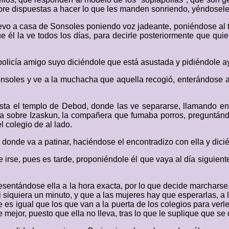
pre dispuestas a hacer lo que les manden sonriendo, yéndoseles
evo a casa de Sonsoles poniendo voz jadeante, poniéndose al t
e él la ve todos los días, para decirle posteriormente que quie
olicía amigo suyo diciéndole que está asustada y pidiéndole ayu
Sonsoles y ve a la muchacha que aquella recogió, enterándose a
hasta el templo de Debod, donde las ve separarse, llamando en
lla sobre Izaskun, la compañera que fumaba porros, preguntándo
l colegio de al lado.
donde va a patinar, haciéndose el encontradizo con ella y dicié
e irse, pues es tarde, proponiéndole él que vaya al día siguien
 presentándose ella a la hora exacta, por lo que decide marcha
 siquiera un minuto, y que a las mujeres hay que esperarlas, a 
 es igual que los que van a la puerta de los colegios para verle
e mejor, puesto que ella no lleva, tras lo que le suplique que se