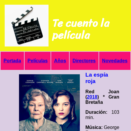
Te cuento la
película
Portada
Películas
Años
Directores
Novedades
La espía
roja
Red Joan
(
2018
) * Gran
Bretaña
Duración:
103
min.
Música:
George