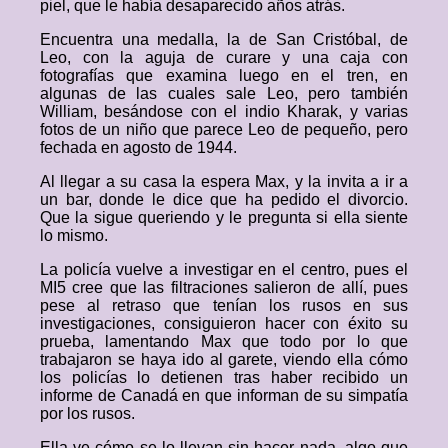
piel, que le había desaparecido años atrás.
Encuentra una medalla, la de San Cristóbal, de
Leo, con la aguja de curare y una caja con
fotografías que examina luego en el tren, en
algunas de las cuales sale Leo, pero también
William, besándose con el indio Kharak, y varias
fotos de un niño que parece Leo de pequeño, pero
fechada en agosto de 1944.
Al llegar a su casa la espera Max, y la invita a ir a
un bar, donde le dice que ha pedido el divorcio.
Que la sigue queriendo y le pregunta si ella siente
lo mismo.
La policía vuelve a investigar en el centro, pues el
MI5 cree que las filtraciones salieron de allí, pues
pese al retraso que tenían los rusos en sus
investigaciones, consiguieron hacer con éxito su
prueba, lamentando Max que todo por lo que
trabajaron se haya ido al garete, viendo ella cómo
los policías lo detienen tras haber recibido un
informe de Canadá en que informan de su simpatía
por los rusos.
Ella ve cómo se lo llevan sin hacer nada, algo que