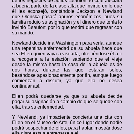
de los negocios de Julius Beaufort, lo cual afectará
a buena parte de la clase alta que invirtió en lo que
él les aconsejó, contándole Jackson a Newland
que Olenska pasará apuros económicos, pues su
familia redujo su asignación y el dinero que tenía lo
invirtió Beaufort, por lo que tendrá que regresar con
su marido.
Newland decide ir a Washington para verla, aunque
una repentina enfermedad de su abuela hace que
sea Ellen quien vaya a visitarla, ofreciéndose él a ir
a recogerla a la estación sabiendo que el viaje
desde la misma hasta la casa de la abuela es de
dos horas, durante las que estarán solos,
besándose apasionadamente por fin, aunque luego
comienzan a discutir, ya que ella no desea
continuar así.
Ellen podrá quedarse ya que su abuela decide
pagar su asignación a cambio de que se quede con
ella, tras su enfermedad.
Y Newland, ya impaciente concierta una cita con
Ellen en el Museo de Arte, único lugar donde nadie
podrá sospechar de ellos, para hablar, mostrándose
ella dispuesta a entregarse a él.