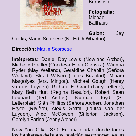
Bernstein
Fotografía:
Michael
Ballhaus
Guion:
Jay
Cocks, Martin Scorsese (N.: Edith Wharton)
Dirección:
Martin Scorsese
Intérpretes:
Daniel Day-Lewis (Newland Archer),
Michelle Pfeiffer (Condesa Ellen Olenska), Winona
Ryder (May Welland), Geraldine Chaplin (Señora
Welland), Stuart Wilson (Julius Beaufort), Miriam
Margolyes (Mrs. Mingott), Michael Gough (Henry
van der Luyden), Richard E. Grant (Larry Lefferts),
Mary Beth Hurt (Regina Beaufort), Robert Sean
Leonard (Ted Archer), Norman Lloyd (Sr.
Letterblair), Siân Phillips (Señora Archer), Jonathan
Pryce (Rivière), Alexis Smith (Louisa van der
Luyden), Alec McCowen (Sillerton Jackson),
Carolyn Farina (Jenny Archer).
New York City, 1870. En una ciudad donde todos
los habitantes de buena posición se conocen, es un