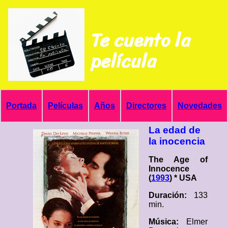
Te cuento la
película
Portada
Películas
Años
Directores
Novedades
La edad de
la inocencia
The Age of
Innocence
(
1993
) * USA
Duración:
133
min.
Música:
Elmer