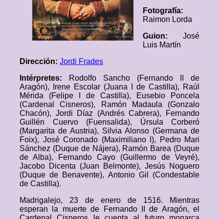
Fotografía:
Raimon Lorda
Guion:
José
Luis Martín
Dirección:
Jordi Frades
Intérpretes:
Rodolfo Sancho (Fernando II de
Aragón), Irene Escolar (Juana I de Castilla), Raúl
Mérida (Felipe I de Castilla), Eusebio Poncela
(Cardenal Cisneros), Ramón Madaula (Gonzalo
Chacón), Jordi Díaz (Andrés Cabrera), Fernando
Guillén Cuervo (Fuensalida), Úrsula Corberó
(Margarita de Austria), Silvia Alonso (Germana de
Foix), José Coronado (Maximiliano I), Pedro Mari
Sánchez (Duque de Nájera), Ramón Barea (Duque
de Alba), Fernando Cayo (Guillermo de Veyré),
Jacobo Dicenta (Juan Belmonte), Jesús Noguero
(Duque de Benavente), Antonio Gil (Condestable
de Castilla).
Madrigalejo, 23 de enero de 1516. Mientras
esperan la muerte de Fernando II de Aragón, el
Cardenal Cisneros le cuenta al futuro monarca