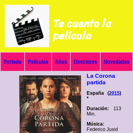
Te cuento la
película
Portada
Películas
Años
Directores
Novedades
La Corona
partida
España (
2015
)
*
Duración:
113
Min.
Música:
Federico Jusid