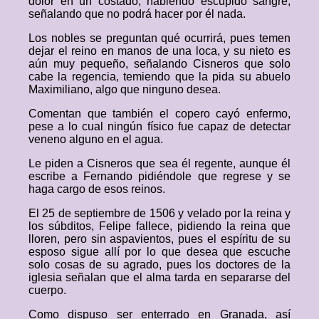
dolor en un costado, habiendo escupido sangre,
señalando que no podrá hacer por él nada.
Los nobles se preguntan qué ocurrirá, pues temen
dejar el reino en manos de una loca, y su nieto es
aún muy pequeño, señalando Cisneros que solo
cabe la regencia, temiendo que la pida su abuelo
Maximiliano, algo que ninguno desea.
Comentan que también el copero cayó enfermo,
pese a lo cual ningún físico fue capaz de detectar
veneno alguno en el agua.
Le piden a Cisneros que sea él regente, aunque él
escribe a Fernando pidiéndole que regrese y se
haga cargo de esos reinos.
El 25 de septiembre de 1506 y velado por la reina y
los súbditos, Felipe fallece, pidiendo la reina que
lloren, pero sin aspavientos, pues el espíritu de su
esposo sigue allí por lo que desea que escuche
solo cosas de su agrado, pues los doctores de la
iglesia señalan que el alma tarda en separarse del
cuerpo.
Como dispuso ser enterrado en Granada, así