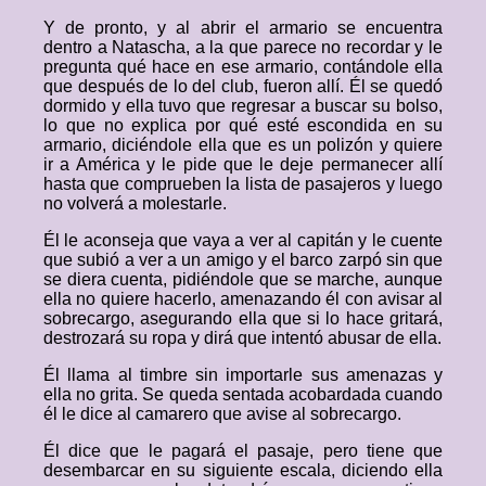
Y de pronto, y al abrir el armario se encuentra
dentro a Natascha, a la que parece no recordar y le
pregunta qué hace en ese armario, contándole ella
que después de lo del club, fueron allí. Él se quedó
dormido y ella tuvo que regresar a buscar su bolso,
lo que no explica por qué esté escondida en su
armario, diciéndole ella que es un polizón y quiere
ir a América y le pide que le deje permanecer allí
hasta que comprueben la lista de pasajeros y luego
no volverá a molestarle.
Él le aconseja que vaya a ver al capitán y le cuente
que subió a ver a un amigo y el barco zarpó sin que
se diera cuenta, pidiéndole que se marche, aunque
ella no quiere hacerlo, amenazando él con avisar al
sobrecargo, asegurando ella que si lo hace gritará,
destrozará su ropa y dirá que intentó abusar de ella.
Él llama al timbre sin importarle sus amenazas y
ella no grita. Se queda sentada acobardada cuando
él le dice al camarero que avise al sobrecargo.
Él dice que le pagará el pasaje, pero tiene que
desembarcar en su siguiente escala, diciendo ella