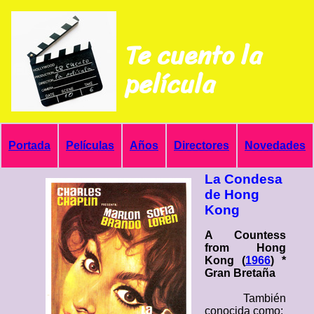
Te cuento la
película
Portada
Películas
Años
Directores
Novedades
La Condesa
de Hong
Kong
A Countess
from Hong
Kong (
1966
) *
Gran Bretaña
También
conocida como: