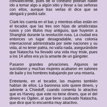
convaleciente, pues de lo contrario podrían haber
ido a tomar algo a algún sitio y llevar a las señoras
con ellos, aunque tras verlas él dice que se
abrigará y podrá salir.
Clark les cuenta en el bar, y mientras ellas están en
el tocador, que las tres son hijas de aristócratas
rusos y con títulos muy antiguos, que huyeron a
Shanghái durante la revolución rusa. La ciudad era
entonces un lugar desagradable, una colonia
internacional administrada por siete naciones y su
vida, al no tener patria, no valía nada, asegurándole
que Natascha ha llevado una vida muy triste, pues
a los 14 años era ya la amante de un gángster.
Pasaron grandes privaciones. Algunos se
suicidaron y muchas mujeres acabaron en salones
de baile y los hombres trabajando por una miseria.
Entretanto, en el tocador, las mujeres también
hablan de ellos. La baronesa solo quiere dinero, y
advierte a Chiedoff, cuando comenta lo atractivo
que es Harvey, que este no tiene dinero, que el del
dinero es Ogden, al que tiene cautivado Natascha,
que dice que lo encuentra muy atractivo.