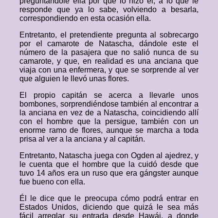
preguntándole ella por qué lo hizo él, a lo que le
responde que ya lo sabe, volviendo a besarla,
correspondiendo en esta ocasión ella.
Entretanto, el pretendiente pregunta al sobrecargo
por el camarote de Natascha, dándole este el
número de la pasajera que no salió nunca de su
camarote, y que, en realidad es una anciana que
viaja con una enfermera, y que se sorprende al ver
que alguien le llevó unas flores.
El propio capitán se acerca a llevarle unos
bombones, sorprendiéndose también al encontrar a
la anciana en vez de a Natascha, coincidiendo allí
con el hombre que la persigue, también con un
enorme ramo de flores, aunque se marcha a toda
prisa al ver a la anciana y al capitán.
Entretanto, Natascha juega con Ogden al ajedrez, y
le cuenta que el hombre que la cuidó desde que
tuvo 14 años era un ruso que era gángster aunque
fue bueno con ella.
Él le dice que le preocupa cómo podrá entrar en
Estados Unidos, diciendo que quizá le sea más
fácil arreglar su entrada desde Hawái, a donde