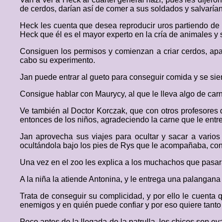
de cerdos, darían así de comer a sus soldados y salvarí
Heck les cuenta que desea reproducir uros partiendo de b
Heck que él es el mayor experto en la cría de animales y
Consiguen los permisos y comienzan a criar cerdos, apa
cabo su experimento.
Jan puede entrar al gueto para conseguir comida y se sie
Consigue hablar con Maurycy, al que le lleva algo de car
Ve también al Doctor Korczak, que con otros profesores 
entonces de los niños, agradeciendo la carne que le entr
Jan aprovecha sus viajes para ocultar y sacar a vario
ocultándola bajo los pies de Rys que le acompañaba, cons
Una vez en el zoo les explica a los muchachos que pasará
A la niña la atiende Antonina, y le entrega una palangana 
Trata de conseguir su complicidad, y por ello le cuenta
enemigos y en quién puede confiar y por eso quiere tanto 
Poco antes de la llegada de la patrulla, los chicos son 