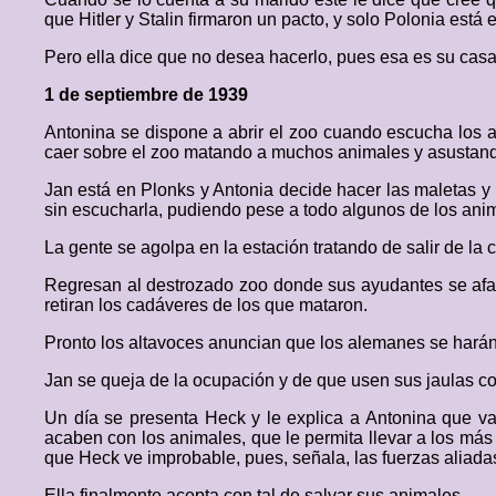
que Hitler y Stalin firmaron un pacto, y solo Polonia está 
Pero ella dice que no desea hacerlo, pues esa es su casa
1 de septiembre de 1939
Antonina se dispone a abrir el zoo cuando escucha los 
caer sobre el zoo matando a muchos animales y asustan
Jan está en Plonks y Antonia decide hacer las maletas y
sin escucharla, pudiendo pese a todo algunos de los anima
La gente se agolpa en la estación tratando de salir de la 
Regresan al destrozado zoo donde sus ayudantes se afan
retiran los cadáveres de los que mataron.
Pronto los altavoces anuncian que los alemanes se harán 
Jan se queja de la ocupación y de que usen sus jaulas 
Un día se presenta Heck y le explica a Antonina que van
acaben con los animales, que le permita llevar a los más
que Heck ve improbable, pues, señala, las fuerzas aliada
Ella finalmente acepta con tal de salvar sus animales.