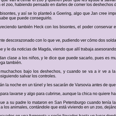
an el zoo, habiendo pensado en darles de comer los deshechos d
isontes, y así se lo planteó a Goering, algo que Jan cree impo
 sabe que puede conseguirlo.
reciendo también Heck con los bisontes, el poder conservar el
nte descorazonado con lo que ve, pudiendo ver cómo dos soldad
ne y le da noticias de Magda, viendo que allí trabaja asesorand
dan clase a los niños, y le dice que puede sacarlo, pues es mu
ega también.
s muchachos bajo los deshechos, y cuando se va a ir ve a la 
iguiendo salvar los controles.
n la noche en un túnel y les sacarán de Varsovia antes de que 
para lavarse y algo para cubrirse, aunque la chica no quiere ha
 que a su padre lo mataron en San Petersburgo cuando tenía la 
a los animales, contándole que está viviendo en un zoo, dejándo
evacuados en una furgoneta y serán llevados hasta un lugar dond