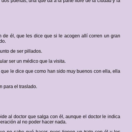
dos puertas, una que da a la parte libre de la ciudad y la
de él, que les dice que si le acogen allí corren un gran
do.
unto de ser pillados.
ular ser un médico que la visita.
, que le dice que como han sido muy buenos con ella, ella
 para el traslado.
pide al doctor que salga con él, aunque el doctor le indica
peración al no poder hacer nada.
e no sabe qué hacer, pues tienen un trato con él y les