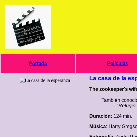
Portada
Películas
La casa de la es
The zookeeper's wife
También conocid
-
"Refugio 
Duración:
124 min.
Música:
Harry Gregso
Fotografía:
Andrij Pa