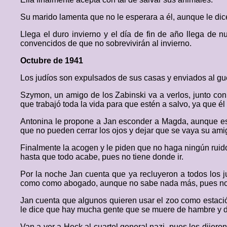
Su marido lamenta que no le esperara a él, aunque le dic
Llega el duro invierno y el día de fin de año llega de
convencidos de que no sobrevivirán al invierno.
Octubre de 1941
Los judíos son expulsados de sus casas y enviados al gue
Szymon, un amigo de los Zabinski va a verlos, junto con
que trabajó toda la vida para que estén a salvo, ya que él 
Antonina le propone a Jan esconder a Magda, aunque este
que no pueden cerrar los ojos y dejar que se vaya su am
Finalmente la acogen y le piden que no haga ningún ruido 
hasta que todo acabe, pues no tiene donde ir.
Por la noche Jan cuenta que ya recluyeron a todos los j
como como abogado, aunque no sabe nada más, pues no 
Jan cuenta que algunos quieren usar el zoo como estación
le dice que hay mucha gente que se muere de hambre y d
Van a ver a Heck al cuartel general nazi, pues les dijero