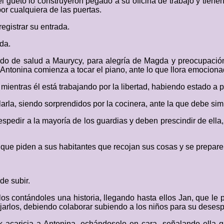
 gueto lo construyeron pegado a su oficina de trabajo y tienen 
or cualquiera de las puertas.
egistrar su entrada.
da.
do de salud a Maurycy, para alegría de Magda y preocupación 
Antonina comienza a tocar el piano, ante lo que llora emociona
mientras él está trabajando por la libertad, habiendo estado a p
larla, siendo sorprendidos por la cocinera, ante la que debe sim
spedir a la mayoría de los guardias y deben prescindir de ella
que piden a sus habitantes que recojan sus cosas y se preparen
de subir.
los contándoles una historia, llegando hasta ellos Jan, que le 
dejarlos, debiendo colaborar subiendo a los niños para su deses
acaricia a Antonina, echándoselo en cara, señalando ella qu