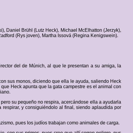
, Daniel Brühl (Lutz Heck), Michael McElhatton (Jerzyk),
Radford (Rys joven), Martha Issová (Regina Kenigswein).
rector del de Múnich, al que le presentan a su amiga, la
con sus monos, diciendo que ella le ayuda, saliendo Heck
o que Heck apunta que la gata campestre es el animal con
iano.
o, pero su pequeño no respira, acercándose ella a ayudarla
 respirar, y consiguiéndolo al final, siendo aplaudida por
azismo, pues los judíos trabajan como animales de carga.
e, con sus primos, pues cree que allí corren peligro, pus