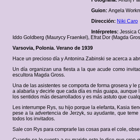
Guion:
Angela Workm
Dirección:
Niki Caro
Intérpretes:
Jessica 
Iddo Goldberg (Maurycy Fraenkel), Efrat Dor (Magda Gros
Varsovia, Polonia. Verano de 1939
Hace un precioso día y Antonina Zabinski se acerca a abr
Un día organizan una fiesta a la que acude como invitad
escultora Magda Gross.
Una de las asistentes se comporta de forma grosera y le
a alabarla y decirle que cada día es más guapa, aunque 
los sentidos más desarrollados y es más astuto que cualq
Les interrumpe Rys, su hijo porque la elefanta, Kasia tie
pese a la advertencia de Jerzyk, su ayudante, que teme la
todos los invitados.
Sale con Rys para comprarle las cosas para el cole, obs
Cuando se lo cuenta a su marido este le dice que cree qu