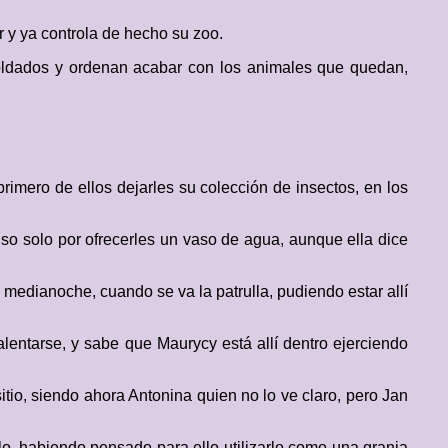
r y ya controla de hecho su zoo.
 soldados y ordenan acabar con los animales que quedan,
imero de ellos dejarles su colección de insectos, en los
so solo por ofrecerles un vaso de agua, aunque ella dice
 medianoche, cuando se va la patrulla, pudiendo estar allí
lentarse, y sabe que Maurycy está allí dentro ejerciendo
tio, siendo ahora Antonina quien no lo ve claro, pero Jan
rlo, habiendo pensado para ello utilizarlo como una granja