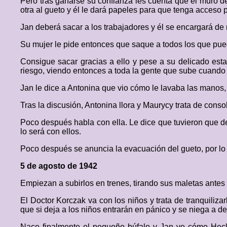
Pero tras ganarse su confianza les cuenta que el muro del
otra al gueto y él le dará papeles para que tenga acceso p
Jan deberá sacar a los trabajadores y él se encargará de r
Su mujer le pide entonces que saque a todos los que pue
Consigue sacar gracias a ello y pese a su delicado esta
riesgo, viendo entonces a toda la gente que sube cuando 
Jan le dice a Antonina que vio cómo le lavaba las manos, 
Tras la discusión, Antonina llora y Maurycy trata de conso
Poco después habla con ella. Le dice que tuvieron que de
lo será con ellos.
Poco después se anuncia la evacuación del gueto, por lo 
5 de agosto de 1942
Empiezan a subirlos en trenes, tirando sus maletas antes 
El Doctor Korczak va con los niños y trata de tranquilizar
que si deja a los niños entrarán en pánico y se niega a 
Nace finalmente el pequeño búfalo y Jan ve cómo Heck 