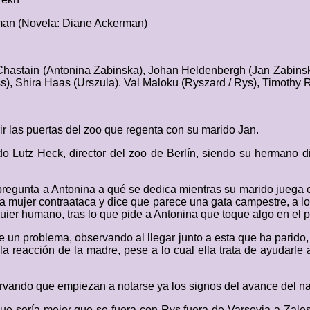
an (Novela: Diane Ackerman)
Chastain (Antonina Zabinska), Johan Heldenbergh (Jan Zabinski)
s), Shira Haas (Urszula). Val Maloku (Ryszard / Rys), Timothy 
ir las puertas del zoo que regenta con su marido Jan.
o Lutz Heck, director del zoo de Berlín, siendo su hermano di
 pregunta a Antonina a qué se dedica mientras su marido juega 
la mujer contraataca y dice que parece una gata campestre, a l
uier humano, tras lo que pide a Antonina que toque algo en el p
ne un problema, observando al llegar junto a esta que ha parid
 reacción de la madre, pese a lo cual ella trata de ayudarle a
ervando que empiezan a notarse ya los signos del avance del n
e sería mejor que se fuera con Rys fuera de Varsovia a Zalesi