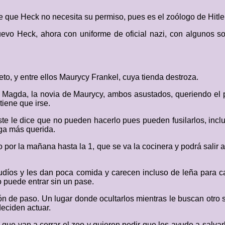
e que Heck no necesita su permiso, pues es el zoólogo de Hitle
 nuevo Heck, ahora con uniforme de oficial nazi, con algunos
to, y entre ellos Maurycy Frankel, cuya tienda destroza.
 Magda, la novia de Maurycy, ambos asustados, queriendo el pr
tiene que irse.
 le dice que no pueden hacerlo pues pueden fusilarlos, inclu
iga más querida.
por la mañana hasta la 1, que se va la cocinera y podrá salir a
udíos y les dan poca comida y carecen incluso de leña para ca
puede entrar sin un pase.
 de paso. Un lugar donde ocultarlos mientras le buscan otro si
eciden actuar.
n que van a cerrar el zoo y quieren pedir que les ayude a salva