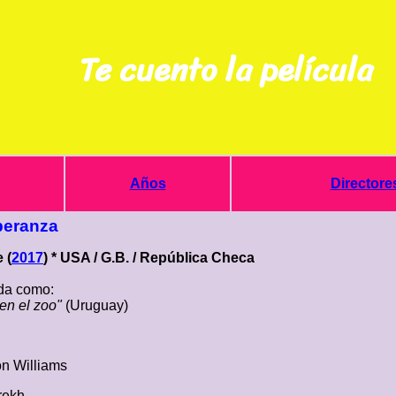
Te cuento la película
Años
Directore
peranza
 (
2017
) * USA / G.B. / República Checa
a como:
en el zoo"
(Uruguay)
n Williams
rekh