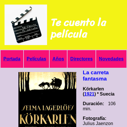
Te cuento la
película
Portada
Películas
Años
Directores
Novedades
La carreta
fantasma
Körkarlen
(
1921
) * Suecia
Duración:
106
min.
Fotografía:
Julius Jaenzon