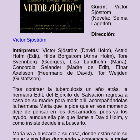
Guion:
: Victor
Sjöström
(Novela: Selma
Lagerlöf)
Dirección:
Victor Sjöström
Intérpretes:
Victor Sjöström (David Holm), Astrid
Holm (Edit), Hilda Borgström (Anna Holm), Tore
Svennberg (Georges), Lisa Lundholm (Maria),
Concordia Selander (Madre de Edit), Einar
Axelsson (Heermano de David), Tor Weijden
(Gustafsson).
Tras contraer la tuberculosis un año atrás, la
hermana Edit, del Ejército de Salvación regresa a
casa de su madre para morir allí, acompañándolas
la hermana Maria que le pide que en ese momento
deje de pensar en los descarriados, pues ya los
ayudó, aunque ella pie que llame a David Holm, y
como insiste decide ir a buscarlo.
María va a buscarla a su casa, donde están solo su
mujer y sus hijas durmiendo y convence a la mujer