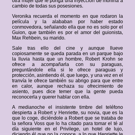
otra mujer que le ponga una inyección de morfina a
cambio de todas sus posesiones.
Veronika recuerda el momento en que rodaron la
película y la alababan por haber estado
conmovedora, señalando ella que no es solo por el
Guion, que también es por el amor del guionista,
Max Rehbein, su marido.
Sale tras ello del cine y aunque llueve
copiosamente se queda parada en un parque bajo
la lluvia hasta que un hombre, Robert Krohn se
ofrece a acompañarla con su paraguas,
preguntándole ella si le ofrece paraguas y
protección, asintiendo él, que luego, y una vez en el
tranvía le ofrece también su abrigo para que entre
en calor, aunque rechaza su ofrecimiento de
asiento, pues dice temer que la gente pueda
reconocerla y querer hablar con ella.
A medianoche el insistente timbre del teléfono
despierta a Robert y Henriette, su novia, que es la
que lo coge, diciéndole a Robert que se trataba de
la señora Voss que lo ha citado para tomar el té al
día siguiente en el Privilege, un hotel de lujo,
diciendo él que no la conoce, a lo que Henriette le