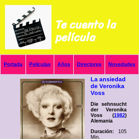
Te cuento la
película
Portada
Películas
Años
Directores
Novedades
La ansiedad
de Veronika
Voss
Die sehnsucht
der Veronika
Voss (
1982
)
Alemania
Duración:
105
Min.