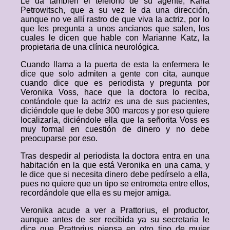
Le da también el teléfono de su agente, Karla
Petrowitsch, que a su vez le da una dirección,
aunque no ve allí rastro de que viva la actriz, por lo
que les pregunta a unos ancianos que salen, los
cuales le dicen que hable con Marianne Katz, la
propietaria de una clínica neurológica.
Cuando llama a la puerta de esta la enfermera le
dice que solo admiten a gente con cita, aunque
cuando dice que es periodista y pregunta por
Veronika Voss, hace que la doctora lo reciba,
contándole que la actriz es una de sus pacientes,
diciéndole que le debe 300 marcos y por eso quiere
localizarla, diciéndole ella que la señorita Voss es
muy formal en cuestión de dinero y no debe
preocuparse por eso.
Tras despedir al periodista la doctora entra en una
habitación en la que está Veronika en una cama, y
le dice que si necesita dinero debe pedírselo a ella,
pues no quiere que un tipo se entrometa entre ellos,
recordándole que ella es su mejor amiga.
Veronika acude a ver a Prattorius, el productor,
aunque antes de ser recibida ya su secretaria le
dice que Prattorius piensa en otro tipo de mujer