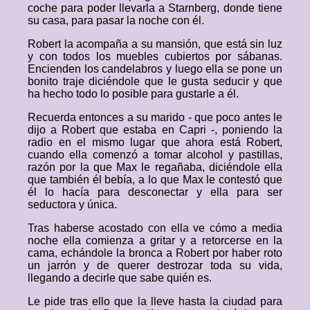
coche para poder llevarla a Starnberg, donde tiene
su casa, para pasar la noche con él.
Robert la acompaña a su mansión, que está sin luz
y con todos los muebles cubiertos por sábanas.
Encienden los candelabros y luego ella se pone un
bonito traje diciéndole que le gusta seducir y que
ha hecho todo lo posible para gustarle a él.
Recuerda entonces a su marido - que poco antes le
dijo a Robert que estaba en Capri -, poniendo la
radio en el mismo lugar que ahora está Robert,
cuando ella comenzó a tomar alcohol y pastillas,
razón por la que Max le regañaba, diciéndole ella
que también él bebía, a lo que Max le contestó que
él lo hacía para desconectar y ella para ser
seductora y única.
Tras haberse acostado con ella ve cómo a media
noche ella comienza a gritar y a retorcerse en la
cama, echándole la bronca a Robert por haber roto
un jarrón y de querer destrozar toda su vida,
llegando a decirle que sabe quién es.
Le pide tras ello que la lleve hasta la ciudad para