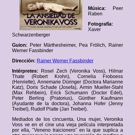
Música:
Peer
Raben
Fotografía:
Xaver
Schwarzenberger
Guion:
Peter Märthesheimer, Pea Frölich, Rainer
Werner Fassbinder
Dirección:
Rainer Werner Fassbinder
Intérpretes:
Rosel Zech (Veronika Voss), Hilmar
Thate (Robert Krohn), Cornelia Froboess
(Henriette), Annemarie Düringer (Doctora Marianne
Katz), Doris Schade (Josefa), Armin Mueller-Stahl
(Max Rehbein), Erick Schumann (Doctor Edel),
Peter Berling (Pratorius), Günther Kaufmann
(Ayudante de la doctora), Johanna Hofer (Jenny
Treibel), Rudolf Platte (Jan Treibel).
Mediados de los cincuenta. Una mujer, Veronika
Voss ve en el cine una vieja película interpretada
por ella, "Veneno traicionero" en la que suplica a