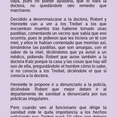
vaya, pues no puede ayudarla, que lo hará la
doctora, no quedándole otro remedio que
marcharse.
Decidido a desenmascarar a la doctora, Robert y
Henriette van a ver a los Treibel a los que
encuentran muertos tras haberse tomado unas
pastillas, comentando un vecino que sabía que eso
ocurriría, pues le pidieron que les hiciera un té con
miel, y ellos le habían comentado que morirían así,
tomándose las pastillas, que son amargas, con el
sabor de la miel, diciéndoles que ya avisó a un
médico, pidiendo Robert que avise también a la
doctora Katz porque la casa y las cosas que hay allí
son de ella, preguntándole el hombre cómo lo sabe,
si no conocía a los Treibel, diciéndole el que sí
conocía a la doctora.
Henriette le propone ir a denunciarlo a la policía,
diciéndole Robert que mejor deben ir al
departamento de sanidad a denunciarla por sus
prácticas irregulares.
Pero cuando ven al funcionario que dirige la
sanidad este le quita importancia a los hechos
señalando que Treibel pasó 10 años con dolores