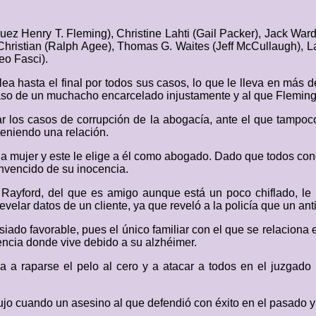
Juez Henry T. Fleming), Christine Lahti (Gail Packer), Jack Wa
 Christian (Ralph Agee), Thomas G. Waites (Jeff McCullaugh), 
eo Fasci).
lea hasta el final por todos sus casos, lo que le lleva en más
 caso de un muchacho encarcelado injustamente y al que Fleming
ar los casos de corrupción de la abogacía, ante el que tampoc
teniendo una relación.
na mujer y este le elige a él como abogado. Dado que todos con
nvencido de su inocencia.
Rayford, del que es amigo aunque está un poco chiflado, le 
elar datos de un cliente, ya que reveló a la policía que un ant
iado favorable, pues el único familiar con el que se relaciona 
encia donde vive debido a su alzhéimer.
eva a raparse el pelo al cero y a atacar a todos en el juzgado
ujo cuando un asesino al que defendió con éxito en el pasado y 