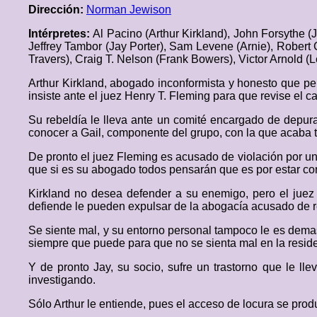
Dirección:
Norman Jewison
Intérpretes:
Al Pacino (Arthur Kirkland), John Forsythe (
Jeffrey Tambor (Jay Porter), Sam Levene (Arnie), Robert
Travers), Craig T. Nelson (Frank Bowers), Victor Arnold (L
Arthur Kirkland, abogado inconformista y honesto que pe
insiste ante el juez Henry T. Fleming para que revise el
Su rebeldía le lleva ante un comité encargado de depur
conocer a Gail, componente del grupo, con la que acaba 
De pronto el juez Fleming es acusado de violación por u
que si es su abogado todos pensarán que es por estar co
Kirkland no desea defender a su enemigo, pero el juez 
defiende le pueden expulsar de la abogacía acusado de rev
Se siente mal, y su entorno personal tampoco le es demas
siempre que puede para que no se sienta mal en la resid
Y de pronto Jay, su socio, sufre un trastorno que le ll
investigando.
Sólo Arthur le entiende, pues el acceso de locura se prod