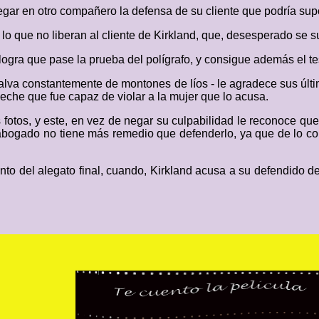
gar en otro compañero la defensa de su cliente que podría supo
lo que no liberan al cliente de Kirkland, que, desesperado se s
logra que pase la prueba del polígrafo, y consigue además el tes
salva constantemente de montones de líos - le agradece sus úl
peche que fue capaz de violar a la mujer que lo acusa.
s fotos, y este, en vez de negar su culpabilidad le reconoce q
bogado no tiene más remedio que defenderlo, ya que de lo cont
to del alegato final, cuando, Kirkland acusa a su defendido d