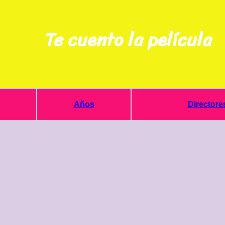
Te cuento la película
Años
Directore