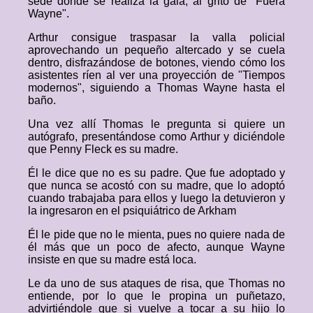
sede donde se realiza la gala, al grito de "Fuera
Wayne".
Arthur consigue traspasar la valla policial
aprovechando un pequeño altercado y se cuela
dentro, disfrazándose de botones, viendo cómo los
asistentes ríen al ver una proyección de "Tiempos
modernos", siguiendo a Thomas Wayne hasta el
baño.
Una vez allí Thomas le pregunta si quiere un
autógrafo, presentándose como Arthur y diciéndole
que Penny Fleck es su madre.
Él le dice que no es su padre. Que fue adoptado y
que nunca se acostó con su madre, que lo adoptó
cuando trabajaba para ellos y luego la detuvieron y
la ingresaron en el psiquiátrico de Arkham
Él le pide que no le mienta, pues no quiere nada de
él más que un poco de afecto, aunque Wayne
insiste en que su madre está loca.
Le da uno de sus ataques de risa, que Thomas no
entiende, por lo que le propina un puñetazo,
advirtiéndole que si vuelve a tocar a su hijo lo