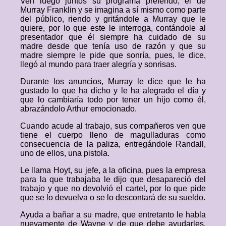
Ven luego juntos su programa preferido, el de
Murray Franklin y se imagina a sí mismo como parte
del público, riendo y gritándole a Murray que le
quiere, por lo que este le interroga, contándole al
presentador que él siempre ha cuidado de su
madre desde que tenía uso de razón y que su
madre siempre le pide que sonría, pues, le dice,
llegó al mundo para traer alegría y sonrisas.
Durante los anuncios, Murray le dice que le ha
gustado lo que ha dicho y le ha alegrado el día y
que lo cambiaría todo por tener un hijo como él,
abrazándolo Arthur emocionado.
Cuando acude al trabajo, sus compañeros ven que
tiene el cuerpo lleno de magulladuras como
consecuencia de la paliza, entregándole Randall,
uno de ellos, una pistola.
Le llama Hoyt, su jefe, a la oficina, pues la empresa
para la que trabajaba le dijo que desapareció del
trabajo y que no devolvió el cartel, por lo que pide
que se lo devuelva o se lo descontará de su sueldo.
Ayuda a bañar a su madre, que entretanto le habla
nuevamente de Wayne y de que debe ayudarles,