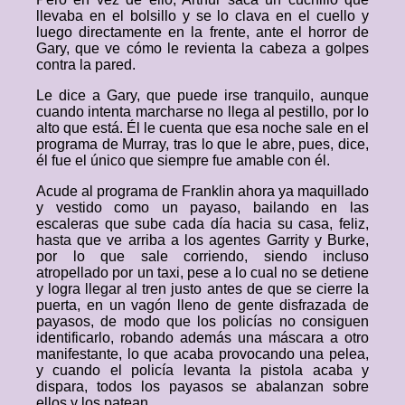
llevaba en el bolsillo y se lo clava en el cuello y
luego directamente en la frente, ante el horror de
Gary, que ve cómo le revienta la cabeza a golpes
contra la pared.
Le dice a Gary, que puede irse tranquilo, aunque
cuando intenta marcharse no llega al pestillo, por lo
alto que está. Él le cuenta que esa noche sale en el
programa de Murray, tras lo que le abre, pues, dice,
él fue el único que siempre fue amable con él.
Acude al programa de Franklin ahora ya maquillado
y vestido como un payaso, bailando en las
escaleras que sube cada día hacia su casa, feliz,
hasta que ve arriba a los agentes Garrity y Burke,
por lo que sale corriendo, siendo incluso
atropellado por un taxi, pese a lo cual no se detiene
y logra llegar al tren justo antes de que se cierre la
puerta, en un vagón lleno de gente disfrazada de
payasos, de modo que los policías no consiguen
identificarlo, robando además una máscara a otro
manifestante, lo que acaba provocando una pelea,
y cuando el policía levanta la pistola acaba y
dispara, todos los payasos se abalanzan sobre
ellos y los patean.