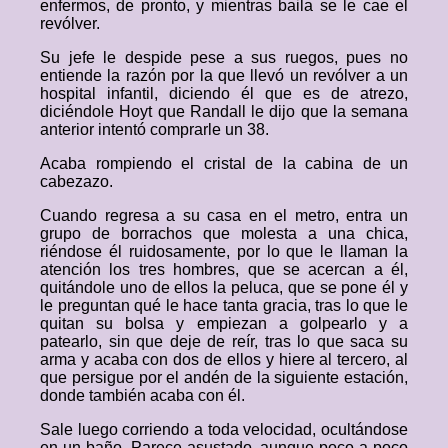
enfermos, de pronto, y mientras baila se le cae el
revólver.
Su jefe le despide pese a sus ruegos, pues no
entiende la razón por la que llevó un revólver a un
hospital infantil, diciendo él que es de atrezo,
diciéndole Hoyt que Randall le dijo que la semana
anterior intentó comprarle un 38.
Acaba rompiendo el cristal de la cabina de un
cabezazo.
Cuando regresa a su casa en el metro, entra un
grupo de borrachos que molesta a una chica,
riéndose él ruidosamente, por lo que le llaman la
atención los tres hombres, que se acercan a él,
quitándole uno de ellos la peluca, que se pone él y
le preguntan qué le hace tanta gracia, tras lo que le
quitan su bolsa y empiezan a golpearlo y a
patearlo, sin que deje de reír, tras lo que saca su
arma y acaba con dos de ellos y hiere al tercero, al
que persigue por el andén de la siguiente estación,
donde también acaba con él.
Sale luego corriendo a toda velocidad, ocultándose
en un baño. Parece asustado, aunque poco a poco