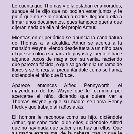
Le cuenta que Thomas y ella estaban enamorados,
aunque él le dijo que no podían estar juntos y le
pidió que no se lo contara a nadie, llegando ella a
firmar unos documentos, pues tampoco quería que
dijeran nada de ella ni del propio Arthur.
Mientras en el periódico se anuncia la candidatura
de Thomas a la alcaldía, Arthur se acerca a la
mansión Wayne, viendo desde fuera a un niño para
el que se coloca su nariz de payaso y luego le hace
algunos trucos de magia con su varita, haciendo
que parezca flácida, o que salga de ella un ramo de
flores y se le regala, preguntándole cómo se llama,
diciéndole el niño que Bruce.
Aparece entonces Alfred Pennyworth, el
mayordomo de los Wayne que le recrimina por
acercarse al niño, diciendo que quiere ver a
Thomas Wayne y que su madre se llama Penny
Fleck y que trabajó allí años atrás.
El hombre le reconoce como su hijo, diciéndole
Arthur, que sabe todo lo de ellos, diciéndole Alfred
que no hay nada que saber y no hay un ellos. Que
su madre estaba mal de la cabeza, tras lo que le