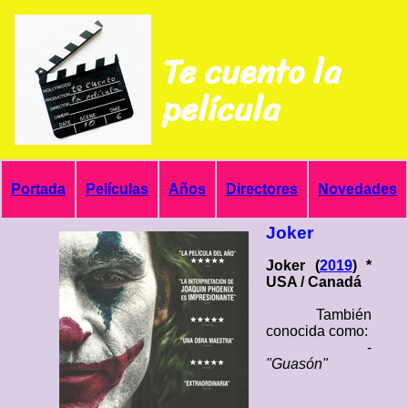
Te cuento la
película
Portada
Películas
Años
Directores
Novedades
Joker
Joker (
2019
) *
USA / Canadá
También
conocida como:
-
"Guasón"