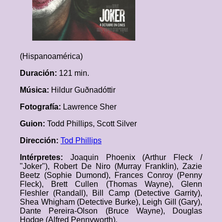
(Hispanoamérica)
Duración:
121 min.
Música:
Hildur Guðnadóttir
Fotografía:
Lawrence Sher
Guion:
Todd Phillips, Scott Silver
Dirección:
Tod Phillips
Intérpretes:
Joaquin Phoenix (Arthur Fleck /
"Joker"), Robert De Niro (Murray Franklin), Zazie
Beetz (Sophie Dumond), Frances Conroy (Penny
Fleck), Brett Cullen (Thomas Wayne), Glenn
Fleshler (Randall), Bill Camp (Detective Garrity),
Shea Whigham (Detective Burke), Leigh Gill (Gary),
Dante Pereira-Olson (Bruce Wayne), Douglas
Hodge (Alfred Pennyworth).