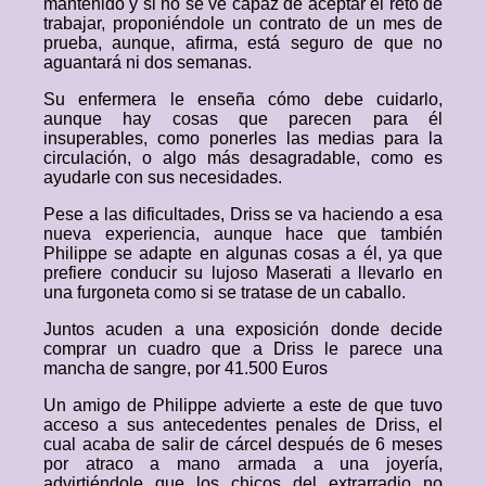
mantenido y si no se ve capaz de aceptar el reto de
trabajar, proponiéndole un contrato de un mes de
prueba, aunque, afirma, está seguro de que no
aguantará ni dos semanas.
Su enfermera le enseña cómo debe cuidarlo,
aunque hay cosas que parecen para él
insuperables, como ponerles las medias para la
circulación, o algo más desagradable, como es
ayudarle con sus necesidades.
Pese a las dificultades, Driss se va haciendo a esa
nueva experiencia, aunque hace que también
Philippe se adapte en algunas cosas a él, ya que
prefiere conducir su lujoso Maserati a llevarlo en
una furgoneta como si se tratase de un caballo.
Juntos acuden a una exposición donde decide
comprar un cuadro que a Driss le parece una
mancha de sangre, por 41.500 Euros
Un amigo de Philippe advierte a este de que tuvo
acceso a sus antecedentes penales de Driss, el
cual acaba de salir de cárcel después de 6 meses
por atraco a mano armada a una joyería,
advirtiéndole que los chicos del extrarradio no