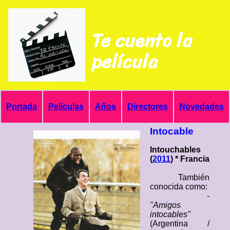
Te cuento la
película
Portada
Películas
Años
Directores
Novedades
Intocable
Intouchables
(
2011
) * Francia
También
conocida como:
-
"Amigos
intocables"
(Argentina /