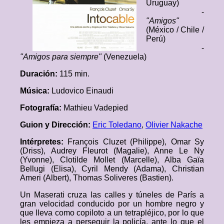
Uruguay)
-
"Amigos"
(México / Chile /
Perú)
-
"Amigos para siempre"
(Venezuela)
Duración:
115 min.
Música:
Ludovico Einaudi
Fotografía:
Mathieu Vadepied
Guion y Dirección:
Eric Toledano
,
Olivier Nakache
Intérpretes:
François Cluzet (Philippe), Omar Sy
(Driss), Audrey Fleurot (Magalie), Anne Le Ny
(Yvonne), Clotilde Mollet (Marcelle), Alba Gaïa
Bellugi (Elisa), Cyril Mendy (Adama), Christian
Ameri (Albert), Thomas Soliveres (Bastien).
Un Maserati cruza las calles y túneles de París a
gran velocidad conducido por un hombre negro y
que lleva como copiloto a un tetrapléjico, por lo que
les empieza a perseguir la policía, ante lo que el