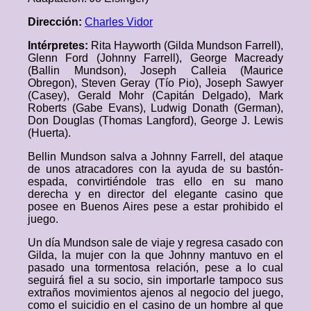
Dirección:
Charles Vidor
Intérpretes:
Rita Hayworth (Gilda Mundson Farrell),
Glenn Ford (Johnny Farrell), George Macready
(Ballin Mundson), Joseph Calleia (Maurice
Obregon), Steven Geray (Tío Pio), Joseph Sawyer
(Casey), Gerald Mohr (Capitán Delgado), Mark
Roberts (Gabe Evans), Ludwig Donath (German),
Don Douglas (Thomas Langford), George J. Lewis
(Huerta).
Bellin Mundson salva a Johnny Farrell, del ataque
de unos atracadores con la ayuda de su bastón-
espada, convirtiéndole tras ello en su mano
derecha y en director del elegante casino que
posee en Buenos Aires pese a estar prohibido el
juego.
Un día Mundson sale de viaje y regresa casado con
Gilda, la mujer con la que Johnny mantuvo en el
pasado una tormentosa relación, pese a lo cual
seguirá fiel a su socio, sin importarle tampoco sus
extraños movimientos ajenos al negocio del juego,
como el suicidio en el casino de un hombre al que