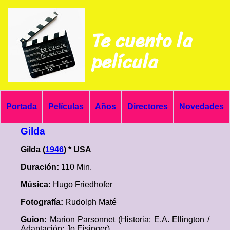
Te cuento la
película
Portada
Películas
Años
Directores
Novedades
Gilda
Gilda (
1946
) * USA
Duración:
110 Min.
Música:
Hugo Friedhofer
Fotografía:
Rudolph Maté
Guion:
Marion Parsonnet (Historia: E.A. Ellington /
Adaptación: Jo Eisinger)