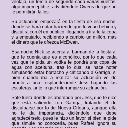
ventaja, un tercio de segundo cada varias vueltas,
algo imperceptible, advirtiéndole Owens de que no
le permitirán fallos.
Su actuación empezará en la fiesta de esa noche,
donde se hará notar haciendo que lo vean bebido y
discutirá con él en público, llegando a tirarle la copa
y a empujarlo, recibiendo a cambio un millón, más
el dinero que le ofrezca McEwen.
Esa noche Nick se acerca al barman de la fiesta al
que le cuenta que es alcohólico, por lo que cada
vez que le pida un vodka le pondrá una copa de
agua con aceituna, tras lo cual se hace notar
simulando estar borracho y criticando a Garriga, si
bien cuando iba a realizar su actuación ve de
pronto a una resplandeciente Jess bajando las
escaleras, ante lo que interrumpe su actuación.
Sale fuera donde es abordado por Jess, que le dice
que está saliendo con Garriga, tratando él de
disculparse por lo de Nueva Orleans, aunque ella
no le da importancia, diciéndole que debe
agradecérselo, pues le hizo un favor, si bien le pide
que simule no conocerla, pues Rafael ignora su