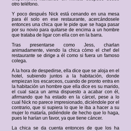
otro teléfono.
Y poco después Nick está cenando en una mesa
para él solo en ese restaurante, acercándosele
entonces una chica que le pide que se haga pasar
por su novio para quitarse de encima a un hombre
que trataba de ligar con ella con en la barra.
Tras presentarse como Jess, charlan
animadamente, viendo la chica cómo el chef del
restaurante se dirige a él como si fuera un famoso
colega.
A la hora de despedirse, ella dice que se aloja en el
hotel, subiendo juntos a la habitación, donde
empiezan los escarceos, cuando de pronto entra en
la habitación un hombre que ella dice es su marido,
el cual saca un arma dispuesto a acabar con él,
afirmando que ha estado en la cárcel, pese a lo
cual Nick no parece impresionado, diciéndole por el
contrario, que si supiera lo que le iba a hacer a su
mujer lo mataría, pidiéndole de hecho que lo haga,
pues le harían un favor, ya que tiene cáncer.
La chica se da cuenta entonces de que los ha