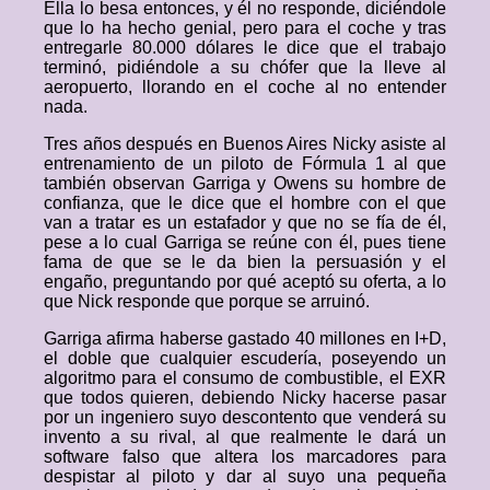
Ella lo besa entonces, y él no responde, diciéndole
que lo ha hecho genial, pero para el coche y tras
entregarle 80.000 dólares le dice que el trabajo
terminó, pidiéndole a su chófer que la lleve al
aeropuerto, llorando en el coche al no entender
nada.
Tres años después en Buenos Aires Nicky asiste al
entrenamiento de un piloto de Fórmula 1 al que
también observan Garriga y Owens su hombre de
confianza, que le dice que el hombre con el que
van a tratar es un estafador y que no se fía de él,
pese a lo cual Garriga se reúne con él, pues tiene
fama de que se le da bien la persuasión y el
engaño, preguntando por qué aceptó su oferta, a lo
que Nick responde que porque se arruinó.
Garriga afirma haberse gastado 40 millones en I+D,
el doble que cualquier escudería, poseyendo un
algoritmo para el consumo de combustible, el EXR
que todos quieren, debiendo Nicky hacerse pasar
por un ingeniero suyo descontento que venderá su
invento a su rival, al que realmente le dará un
software falso que altera los marcadores para
despistar al piloto y dar al suyo una pequeña