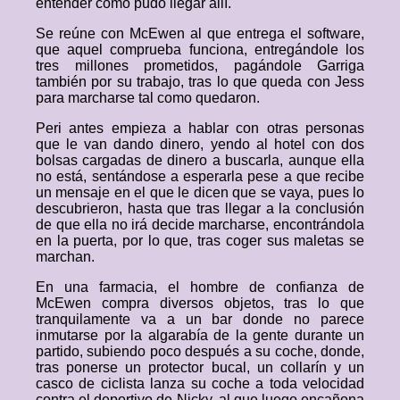
entender cómo pudo llegar allí.
Se reúne con McEwen al que entrega el software,
que aquel comprueba funciona, entregándole los
tres millones prometidos, pagándole Garriga
también por su trabajo, tras lo que queda con Jess
para marcharse tal como quedaron.
Peri antes empieza a hablar con otras personas
que le van dando dinero, yendo al hotel con dos
bolsas cargadas de dinero a buscarla, aunque ella
no está, sentándose a esperarla pese a que recibe
un mensaje en el que le dicen que se vaya, pues lo
descubrieron, hasta que tras llegar a la conclusión
de que ella no irá decide marcharse, encontrándola
en la puerta, por lo que, tras coger sus maletas se
marchan.
En una farmacia, el hombre de confianza de
McEwen compra diversos objetos, tras lo que
tranquilamente va a un bar donde no parece
inmutarse por la algarabía de la gente durante un
partido, subiendo poco después a su coche, donde,
tras ponerse un protector bucal, un collarín y un
casco de ciclista lanza su coche a toda velocidad
contra el deportivo de Nicky, al que luego encañona