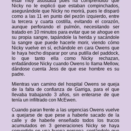
estar muy asustada pues ha comprendido que
Nicky no le explicó que estaban compinchados,
asegurándole que Nicky no morirá, pues le disparó
como a las 11 en punto del pezón izquierdo, entre
la tercera y cuarta costilla, evitando el corazón,
aunque perforando el pulmón, necesitando ser
tratado en 10 minutos para evitar que se ahogue en
su propia sangre, tapándole la herida y sacándole
la sangre que puede hacerle morir, viendo cómo
Nicky vuelve en sí, echándole en cara Owens que
le haya hecho disparar por una putilla del paddock,
lo que tanto ella como Nicky rechazan,
enfadándose Nicky cuando Owens lo llama Mellow,
dándose cuenta Jess de que ese hombre es su
padre.
Mientras van camino del hospital Owens se queja
de la falta de confianza de Garriga, para el que
llevaba trabajando 3 años, sin enterarse de que
tenía un infiltrado con McEwen.
Cuando paran frente a las urgencias Owens vuelve
a quejarse de que pese a haberle sacado de la
calle y de haberle enseñado todos los trucos
acumulados en 3 generaciones Nicky se haya
convertido en una buena persona, contándole que