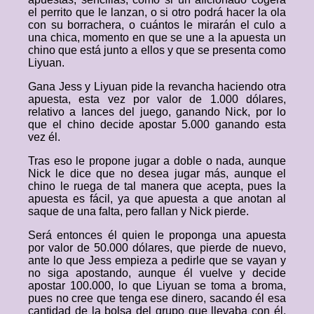
el perrito que le lanzan, o si otro podrá hacer la ola
con su borrachera, o cuántos le mirarán el culo a
una chica, momento en que se une a la apuesta un
chino que está junto a ellos y que se presenta como
Liyuan.
Gana Jess y Liyuan pide la revancha haciendo otra
apuesta, esta vez por valor de 1.000 dólares,
relativo a lances del juego, ganando Nick, por lo
que el chino decide apostar 5.000 ganando esta
vez él.
Tras eso le propone jugar a doble o nada, aunque
Nick le dice que no desea jugar más, aunque el
chino le ruega de tal manera que acepta, pues la
apuesta es fácil, ya que apuesta a que anotan al
saque de una falta, pero fallan y Nick pierde.
Será entonces él quien le proponga una apuesta
por valor de 50.000 dólares, que pierde de nuevo,
ante lo que Jess empieza a pedirle que se vayan y
no siga apostando, aunque él vuelve y decide
apostar 100.000, lo que Liyuan se toma a broma,
pues no cree que tenga ese dinero, sacando él esa
cantidad de la bolsa del grupo que llevaba con él,