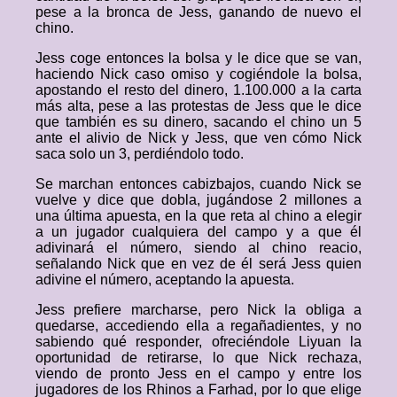
pese a la bronca de Jess, ganando de nuevo el
chino.
Jess coge entonces la bolsa y le dice que se van,
haciendo Nick caso omiso y cogiéndole la bolsa,
apostando el resto del dinero, 1.100.000 a la carta
más alta, pese a las protestas de Jess que le dice
que también es su dinero, sacando el chino un 5
ante el alivio de Nick y Jess, que ven cómo Nick
saca solo un 3, perdiéndolo todo.
Se marchan entonces cabizbajos, cuando Nick se
vuelve y dice que dobla, jugándose 2 millones a
una última apuesta, en la que reta al chino a elegir
a un jugador cualquiera del campo y a que él
adivinará el número, siendo al chino reacio,
señalando Nick que en vez de él será Jess quien
adivine el número, aceptando la apuesta.
Jess prefiere marcharse, pero Nick la obliga a
quedarse, accediendo ella a regañadientes, y no
sabiendo qué responder, ofreciéndole Liyuan la
oportunidad de retirarse, lo que Nick rechaza,
viendo de pronto Jess en el campo y entre los
jugadores de los Rhinos a Farhad, por lo que elige