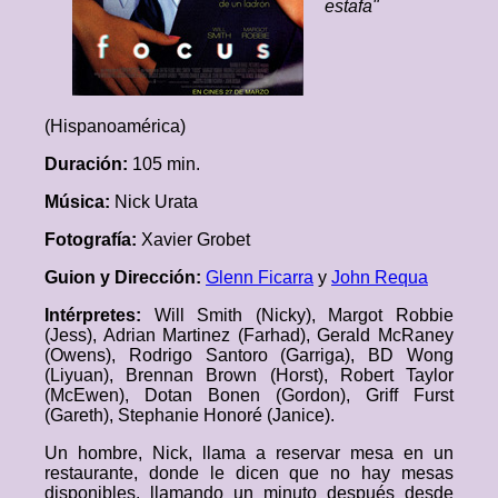
estafa"
(Hispanoamérica)
Duración:
105 min.
Música:
Nick Urata
Fotografía:
Xavier Grobet
Guion y Dirección:
Glenn Ficarra
y
John Requa
Intérpretes:
Will Smith (Nicky), Margot Robbie
(Jess), Adrian Martinez (Farhad), Gerald McRaney
(Owens), Rodrigo Santoro (Garriga), BD Wong
(Liyuan), Brennan Brown (Horst), Robert Taylor
(McEwen), Dotan Bonen (Gordon), Griff Furst
(Gareth), Stephanie Honoré (Janice).
Un hombre, Nick, llama a reservar mesa en un
restaurante, donde le dicen que no hay mesas
disponibles, llamando un minuto después desde