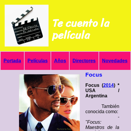
Te cuento la
película
Portada
Películas
Años
Directores
Novedades
Focus
Focus (
2014
) *
USA /
Argentina
También
conocida como:
-
"Focus:
Maestros de la