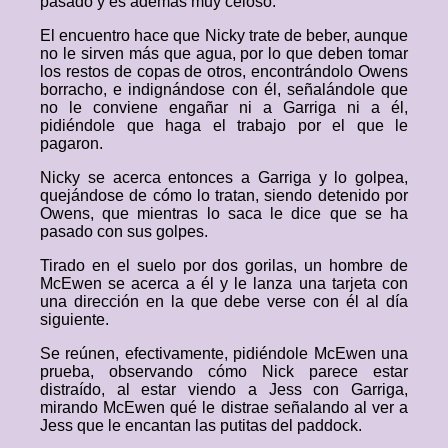
pasado y es además muy celoso.
El encuentro hace que Nicky trate de beber, aunque
no le sirven más que agua, por lo que deben tomar
los restos de copas de otros, encontrándolo Owens
borracho, e indignándose con él, señalándole que
no le conviene engañar ni a Garriga ni a él,
pidiéndole que haga el trabajo por el que le
pagaron.
Nicky se acerca entonces a Garriga y lo golpea,
quejándose de cómo lo tratan, siendo detenido por
Owens, que mientras lo saca le dice que se ha
pasado con sus golpes.
Tirado en el suelo por dos gorilas, un hombre de
McEwen se acerca a él y le lanza una tarjeta con
una dirección en la que debe verse con él al día
siguiente.
Se reúnen, efectivamente, pidiéndole McEwen una
prueba, observando cómo Nick parece estar
distraído, al estar viendo a Jess con Garriga,
mirando McEwen qué le distrae señalando al ver a
Jess que le encantan las putitas del paddock.