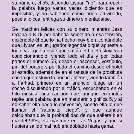
su número, el 55, diciendo Liyuan "no", para repetir
la palabra luego varias veces diciendo que es
imposible, y no sabiendo cómo pudo adivinarlo,
pese a lo cual entrega su dinero sin enfadarse.
Se marchan felices con su dinero, mientras Jess
regaña a Nick por haberla sometido a esa tensión,
diciéndole él que lo ha hecho muy bien, contándole
que Liyuan es un jugador legendario que apuesta a
todo, y al que, desde que salió del hotel estuvieron
condicionándolo, viendo todo el día y por todas
partes el número 55, desde el ascensor, vestíbulo,
pin del portero y por todo el camino desde el hotel
al estadio, además de en el tatuaje de la prostituta
con la que estuvo la noche anterior, viendo también
a Farhad, primero en un anuncio, luego en un
coche discutiendo por el tráfico, escuchando en el
hilo musical una canción que, aunque en inglés
repite una palabra que en mandarín significa 5, y al
no saber ella nada lo convenció, siendo ella lo que
llaman el "ratoncito ciego", y que aunque
calculaban que la probabilidad de que saliera bien
era del 59%, era más que en Las Vegas, y que si
hubiera salido mal hubiera doblado hasta ganar.