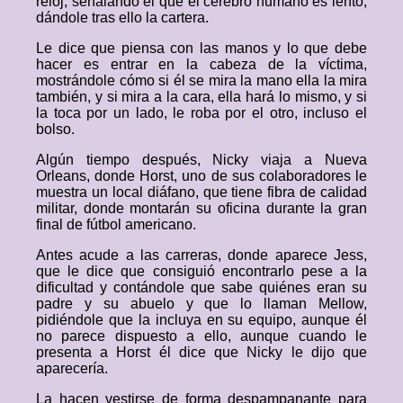
reloj, señalando él que el cerebro humano es lento,
dándole tras ello la cartera.
Le dice que piensa con las manos y lo que debe
hacer es entrar en la cabeza de la víctima,
mostrándole cómo si él se mira la mano ella la mira
también, y si mira a la cara, ella hará lo mismo, y si
la toca por un lado, le roba por el otro, incluso el
bolso.
Algún tiempo después, Nicky viaja a Nueva
Orleans, donde Horst, uno de sus colaboradores le
muestra un local diáfano, que tiene fibra de calidad
militar, donde montarán su oficina durante la gran
final de fútbol americano.
Antes acude a las carreras, donde aparece Jess,
que le dice que consiguió encontrarlo pese a la
dificultad y contándole que sabe quiénes eran su
padre y su abuelo y que lo llaman Mellow,
pidiéndole que la incluya en su equipo, aunque él
no parece dispuesto a ello, aunque cuando le
presenta a Horst él dice que Nicky le dijo que
aparecería.
La hacen vestirse de forma despampanante para