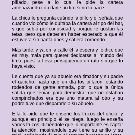
pillado, pese a lo cual le pide la cartera
amenazando con darle un tiro si no lo hace.
La chica le pregunta cuándo la pilló y él señala que
cuando vio cómo le quitaba la cartera al tipo del bar,
y que subió por curiosidad y porque le gustan las
tetas, pero que deberían haber esperado a que él
estuviera sin pantalones y saliera corriendo.
Más tarde, y ya en la calle él la espera y le dice que
es muy mala para querer dedicarse al mundo del
timo, pues la lleva persiguiendo un rato sin que lo
haya visto.
Le cuenta que ya su abuelo era timador y su padre
el gancho, hasta que un día los pillaron, estando
rodeados de gente armada, por lo que la única
salida que tenían para demostrar que no estaban
compinchados era que uno matara al otro y su
padre tuvo que dispararle a su abuelo.
Ella le pide que le enseñe los trucos del oficio, y
aunque en principio él se niega, luego le enseña
varios trucos, diciéndole que lo importante es captar
la atención, mostrándole que tiene su anillo y su