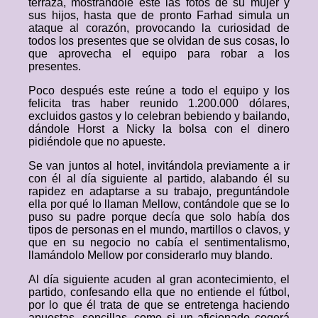
terraza, mostrándole este las fotos de su mujer y
sus hijos, hasta que de pronto Farhad simula un
ataque al corazón, provocando la curiosidad de
todos los presentes que se olvidan de sus cosas, lo
que aprovecha el equipo para robar a los
presentes.
Poco después este reúne a todo el equipo y los
felicita tras haber reunido 1.200.000 dólares,
excluidos gastos y lo celebran bebiendo y bailando,
dándole Horst a Nicky la bolsa con el dinero
pidiéndole que no apueste.
Se van juntos al hotel, invitándola previamente a ir
con él al día siguiente al partido, alabando él su
rapidez en adaptarse a su trabajo, preguntándole
ella por qué lo llaman Mellow, contándole que se lo
puso su padre porque decía que solo había dos
tipos de personas en el mundo, martillos o clavos, y
que en su negocio no cabía el sentimentalismo,
llamándolo Mellow por considerarlo muy blando.
Al día siguiente acuden al gran acontecimiento, el
partido, confesando ella que no entiende el fútbol,
por lo que él trata de que se entretenga haciendo
apuestas, sencillas, como si un aficionado cogerá