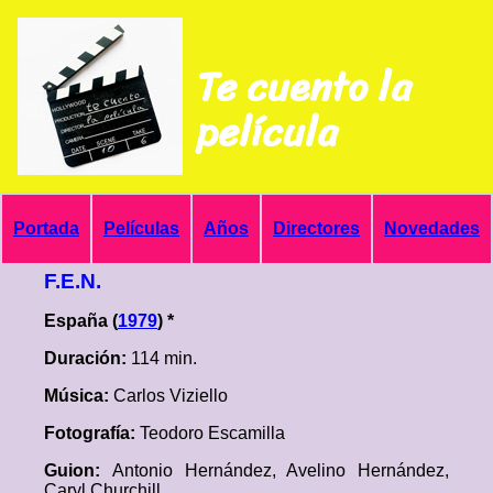
Te cuento la
película
Portada
Películas
Años
Directores
Novedades
F.E.N.
España (
1979
) *
Duración:
114 min.
Música:
Carlos Viziello
Fotografía:
Teodoro Escamilla
Guion:
Antonio Hernández, Avelino Hernández,
Caryl Churchill