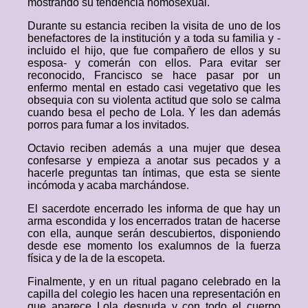
mostrando su tendencia homosexual.
Durante su estancia reciben la visita de uno de los
benefactores de la institución y a toda su familia y -
incluido el hijo, que fue compañero de ellos y su
esposa- y comerán con ellos. Para evitar ser
reconocido, Francisco se hace pasar por un
enfermo mental en estado casi vegetativo que les
obsequia con su violenta actitud que solo se calma
cuando besa el pecho de Lola. Y les dan además
porros para fumar a los invitados.
Octavio reciben además a una mujer que desea
confesarse y empieza a anotar sus pecados y a
hacerle preguntas tan íntimas, que esta se siente
incómoda y acaba marchándose.
El sacerdote encerrado les informa de que hay un
arma escondida y los encerrados tratan de hacerse
con ella, aunque serán descubiertos, disponiendo
desde ese momento los exalumnos de la fuerza
física y de la de la escopeta.
Finalmente, y en un ritual pagano celebrado en la
capilla del colegio les hacen una representación en
que aparece Lola desnuda y con todo el cuerpo