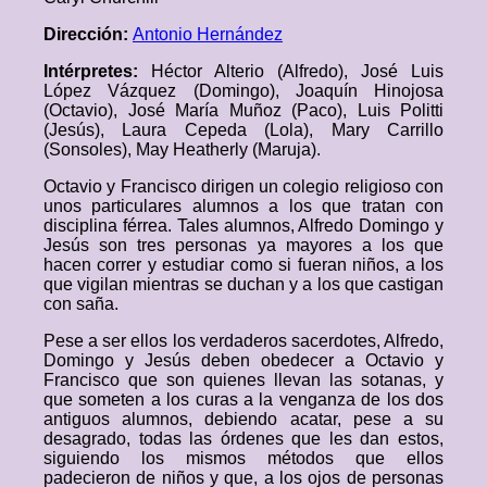
Dirección:
Antonio Hernández
Intérpretes:
Héctor Alterio (Alfredo), José Luis
López Vázquez (Domingo), Joaquín Hinojosa
(Octavio), José María Muñoz (Paco), Luis Politti
(Jesús), Laura Cepeda (Lola), Mary Carrillo
(Sonsoles), May Heatherly (Maruja).
Octavio y Francisco dirigen un colegio religioso con
unos particulares alumnos a los que tratan con
disciplina férrea. Tales alumnos, Alfredo Domingo y
Jesús son tres personas ya mayores a los que
hacen correr y estudiar como si fueran niños, a los
que vigilan mientras se duchan y a los que castigan
con saña.
Pese a ser ellos los verdaderos sacerdotes, Alfredo,
Domingo y Jesús deben obedecer a Octavio y
Francisco que son quienes llevan las sotanas, y
que someten a los curas a la venganza de los dos
antiguos alumnos, debiendo acatar, pese a su
desagrado, todas las órdenes que les dan estos,
siguiendo los mismos métodos que ellos
padecieron de niños y que, a los ojos de personas