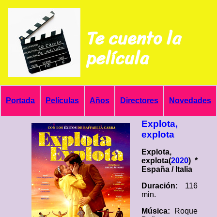
Te cuento la
película
Portada
Películas
Años
Directores
Novedades
Explota,
explota
Explota,
explota(
2020
) *
España / Italia
Duración:
116
min.
Música:
Roque