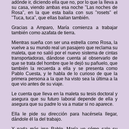
adónde ir, diciendo ella que no, por lo que la lleva a
su casa, viendo ambas esa noche "Las noches de
Rosa", en la que esta baila con sus "rosets" el
"Tuca, tuca", que ellas bailan también.
Gracias a Amparo, María comienza a trabajar
también como azafata de tierra.
Mientras sueña con ser una estrella como Rosa, la
vuelve a su mundo real un pasajero que reclama su
maleta, que no salió por el nuevo sistema de cintas
transportadoras, dándose cuenta al observarlo de
que se trata del hombre que le dejó su pañuelo, que
también la recuerda a ella y se presenta como
Pablo Cuesta, y le habla de lo curioso de que la
primera persona a la que ha visto sea la última a la
que vio antes de su viaje.
Le cuenta que lleva en la maleta su tesis doctoral y
asegura que su futuro laboral depende de ella y
asegura que su padre lo va a matar si no aparece.
Ella le pide su dirección para hacérsela llegar,
dándole él la del trabajo.
Y nada más irse Pablo, María ve cómo sale su