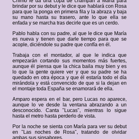
Chimo le da una copa de champán a María para
brindar por su debut y le dice que hablará con Rosa
para que la ponga en primera fila y la abraza y baja
su mano hasta su trasero, ante lo que ella se
enfada y se marcha tras decirle que es un cerdo.
Pablo habla con su padre, al que le dice que María
es nueva y tienen que darle tiempo para que se
acople, diciéndole su padre que confía en él.
Trabaja con el montador, al que le indica que
empezarán cortando sus momentos más fuertes,
aunque él piensa que la chica baila muy bien y es
lo que la gente quiere ver y que su padre se ha
quedado en otra época y que él estaría todo el día
mirándola y está convencido de que si la dejan en
el montaje toda España se enamorará de ella.
Amparo espera en el bar, pero Lucas no aparece,
aunque lo ve desde la ventana abrazando a un
desconocido. Canta "Lucas", mientras lo sigue
hasta el metro hasta perderlo de vista.
Por la noche se sienta con María para ver su debut
en "Las noches de Rosa", tratando de olvidar
ambas sus sinsabores.