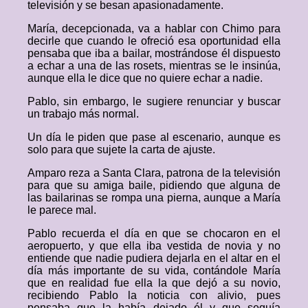
televisión y se besan apasionadamente.
María, decepcionada, va a hablar con Chimo para
decirle que cuando le ofreció esa oportunidad ella
pensaba que iba a bailar, mostrándose él dispuesto
a echar a una de las rosets, mientras se le insinúa,
aunque ella le dice que no quiere echar a nadie.
Pablo, sin embargo, le sugiere renunciar y buscar
un trabajo más normal.
Un día le piden que pase al escenario, aunque es
solo para que sujete la carta de ajuste.
Amparo reza a Santa Clara, patrona de la televisión
para que su amiga baile, pidiendo que alguna de
las bailarinas se rompa una pierna, aunque a María
le parece mal.
Pablo recuerda el día en que se chocaron en el
aeropuerto, y que ella iba vestida de novia y no
entiende que nadie pudiera dejarla en el altar en el
día más importante de su vida, contándole María
que en realidad fue ella la que dejó a su novio,
recibiendo Pablo la noticia con alivio, pues
pensaba que la había dejado él y que seguía