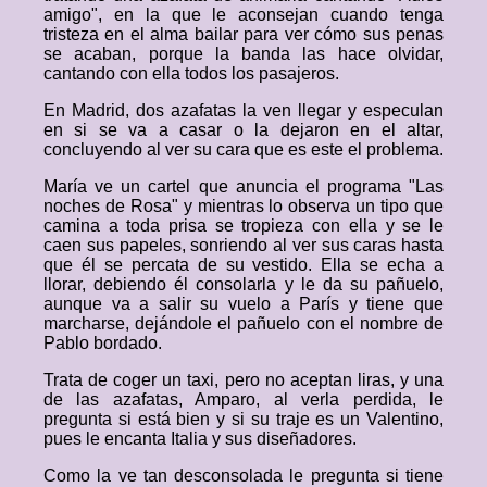
amigo", en la que le aconsejan cuando tenga
tristeza en el alma bailar para ver cómo sus penas
se acaban, porque la banda las hace olvidar,
cantando con ella todos los pasajeros.
En Madrid, dos azafatas la ven llegar y especulan
en si se va a casar o la dejaron en el altar,
concluyendo al ver su cara que es este el problema.
María ve un cartel que anuncia el programa "Las
noches de Rosa" y mientras lo observa un tipo que
camina a toda prisa se tropieza con ella y se le
caen sus papeles, sonriendo al ver sus caras hasta
que él se percata de su vestido. Ella se echa a
llorar, debiendo él consolarla y le da su pañuelo,
aunque va a salir su vuelo a París y tiene que
marcharse, dejándole el pañuelo con el nombre de
Pablo bordado.
Trata de coger un taxi, pero no aceptan liras, y una
de las azafatas, Amparo, al verla perdida, le
pregunta si está bien y si su traje es un Valentino,
pues le encanta Italia y sus diseñadores.
Como la ve tan desconsolada le pregunta si tiene