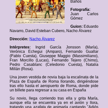
Baños
Fotografía:
Juan Carlos
Gómez
Guion:
Eduardo
Navarro, David Esteban Cubero, Nacho Álvarez
Dirección:
Nacho Álvarez
Intérpretes:
Ingrid García Jonsson (María),
Verónica Echegui (Amparo), Fernando Guallar
(Pablo Cuesta), Giuseppe Maggio (Massimiliano),
Fran Morcillo (Lucas), Fernando Tejero (Chimo),
Pedro Casablanc (Celedonio Cuesta), Natalia
Millán (Rosa).
Una joven vestida de novia baja la escalinata de la
Plaza de España de Roma llorando, dirigiéndose
tras ello hasta el aeropuerto de Roma, donde pide
un billete para regresar a su casa en España
Su novio, llega corriendo tras ella y grita María,
aunque ella se encuentra ya en el avión y llora,
tratando una azafata de animarla cantando "Adiós