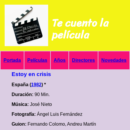
Te cuento la
película
Portada
Películas
Años
Directores
Novedades
Estoy en crisis
España (
1982
) *
Duración:
90 Min.
Música:
José Nieto
Fotografía:
Ángel Luis Fernández
Guion:
Fernando Colomo, Andreu Martín