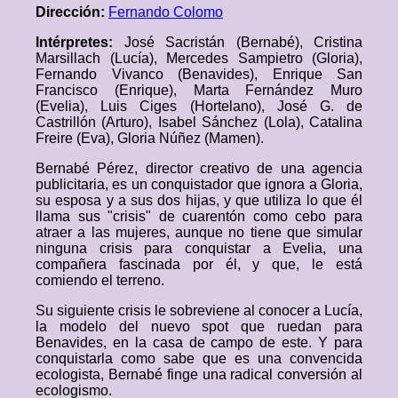
Dirección:
Fernando Colomo
Intérpretes:
José Sacristán (Bernabé), Cristina
Marsillach (Lucía), Mercedes Sampietro (Gloria),
Fernando Vivanco (Benavides), Enrique San
Francisco (Enrique), Marta Fernández Muro
(Evelia), Luis Ciges (Hortelano), José G. de
Castrillón (Arturo), Isabel Sánchez (Lola), Catalina
Freire (Eva), Gloria Núñez (Mamen).
Bernabé Pérez, director creativo de una agencia
publicitaria, es un conquistador que ignora a Gloria,
su esposa y a sus dos hijas, y que utiliza lo que él
llama sus "crisis" de cuarentón como cebo para
atraer a las mujeres, aunque no tiene que simular
ninguna crisis para conquistar a Evelia, una
compañera fascinada por él, y que, le está
comiendo el terreno.
Su siguiente crisis le sobreviene al conocer a Lucía,
la modelo del nuevo spot que ruedan para
Benavides, en la casa de campo de este. Y para
conquistarla como sabe que es una convencida
ecologista, Bernabé finge una radical conversión al
ecologismo.