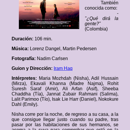
También
conocida como:
-
"¿Qué dirá la
gente?"
(Colombia)
Duración:
106 min.
Música:
Lorenz Dangel, Martin Pedersen
Fotografía:
Nadim Carlsen
Guion y Dirección:
Iram Haq
Intérpretes:
Maria Mozhdah (Nisha), Adil Hussain
(Mirza), Ekavali Khanna (Madre Najma), Rohit
Suresh Saraf (Amir), Ali Arfan (Asif), Sheeba
Chaddha (Tía), Jannat Zubair Rahmani (Salima),
Lalit Parimoo (Tío), Isak Lie Harr (Daniel), Nokokure
Dahl (Emily).
Nisha corre por la noche, de regreso a su casa, a la
que consigue llegar justo cuando su padre, tras
pasar por las habitaciones de sus hermanos, se
asoma a la suya para comprobar que está en la