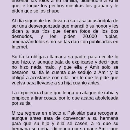
enseñar las fotos a su familia, pidiéndole a Amir
que le toque los pechos mientras los graban y le
piden que se los chupe.
Al día siguiente los llevan a su casa acusándola de
ser una desvergonzada que mancilló su honor y les
dicen a sus tíos que tienen fotos de los dos
desnudos, y les piden 20.000 rupias,
amenazándolos si no se las dan con publicarlas en
Internet.
Su tía la obliga a llamar a su padre para decirle lo
que hizo, y, aunque trata de explicarse y decir que
no hizo nada malo, y que ella y Amir solo se
besaron, su tía le cuenta que sedujo a Amir y lo
obligó a acostarse con ella, por lo que le pide que
vuelva para llevarse a su hija cuanto antes.
La impotencia hace que tenga un ataque de rabia y
empiece a tirar cosas, por lo que acaba abofeteada
por su tía.
Mirza regresa en efecto a Pakistán para recogerla,
aunque antes trata de convencer a su hermana
para que su hijo y ella se casen, a lo que su
hermana se niega, diciendo por su parte Amir, que