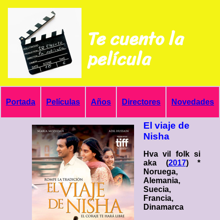
Te cuento la
película
Portada
Películas
Años
Directores
Novedades
El viaje de
Nisha
Hva vil folk si
aka (
2017
) *
Noruega,
Alemania,
Suecia,
Francia,
Dinamarca