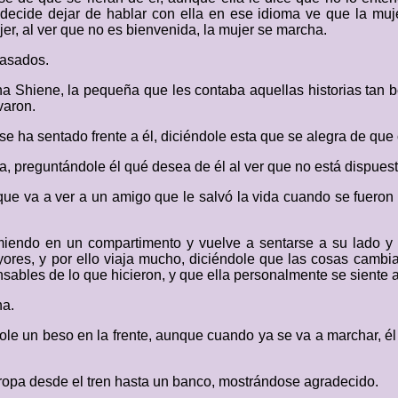
 decide dejar de hablar con ella en ese idioma ve que la muj
mujer, al ver que no es bienvenida, la mujer se marcha.
pasados.
na Shiene, la pequeña que les contaba aquellas historias tan b
varon.
 se ha sentado frente a él, diciéndole esta que se alegra de que
ga, preguntándole él qué desea de él al ver que no está dispues
que va a ver a un amigo que le salvó la vida cuando se fueron "
rmiendo en un compartimento y vuelve a sentarse a su lado y
yores, y por ello viaja mucho, diciéndole que las cosas cambi
bles de lo que hicieron, y que ella personalmente se siente 
ha.
ole un beso en la frente, aunque cuando ya se va a marchar, él
ropa desde el tren hasta un banco, mostrándose agradecido.