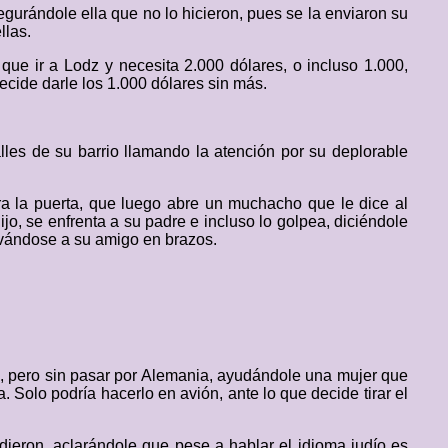
egurándole ella que no lo hicieron, pues se la enviaron su
llas.
 que ir a Lodz y necesita 2.000 dólares, o incluso 1.000,
ecide darle los 1.000 dólares sin más.
es de su barrio llamando la atención por su deplorable
rra la puerta, que luego abre un muchacho que le dice al
ijo, se enfrenta a su padre e incluso lo golpea, diciéndole
evándose a su amigo en brazos.
ia, pero sin pasar por Alemania, ayudándole una mujer que
 Solo podría hacerlo en avión, ante lo que decide tirar el
dieron, aclarándole que pese a hablar el idioma judío es