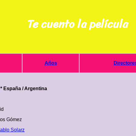
Te cuento la película
Años
Directore
 * España / Argentina
id
los Gómez
ablo Solarz