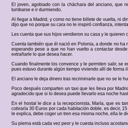
El joven, agobiado con la cháchara del anciano, que no
tumbarse e ir durmiendo.
Al llegar a Madrid, y como no tiene billete de vuelta, ni di
dijo que no porque su cara no le inspiró confianza, inten
Les cuenta que sus hijos vendieron su casa y le quieren cor
Cuenta también que él nació en Polonia, a donde no ha re
esperando pese a que no han vuelto a contactar desde e
extrañarle lo que desea hacer.
Cuando finalmente los convence y le permiten salir, se en
pues estuvo durante algún tiempo viviendo allí de forma i
El anciano le deja dinero tras recriminarle que no se le h
Poco después comparten un taxi que les lleva por Madrid
agradecido que si lo desea puede llevarlo esa noche hast
En el hostal le dice a la recepcionista, María, que es ta
cobraría 30 Euros por cada habitación doble, es decir, 15
le explica, debe coger un tren esa misma noche, ella le 
Su pierna está cada vez peor y le cuesta incluso acostars