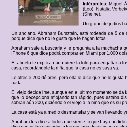
Intérpretes:
Miguel Án
(Leo), Natalia Verbek
(Sheine).
Un grupo de judíos ba
Un anciano, Abraham Bursztein, está rodeada de 5 de s
porque dice que no le gusta que le hagan fotos.
Abraham sale a buscarla y le pregunta a la muchacha qué 
iPhone 6 que dice podrá comprar en Miami por 1.000 dóla
El abuelo le explica que quiere la foto para engañar a lo
casa, recordándole la niña que la casa no es suya ya.
Le ofrecle 200 dólares, pero ella le dice que no le gusta 
nada.
El viejo decide irse, aunque en el último momento se da 
que lo decepciona aflojando tan rápido, pues estaba disp
sobran aún 200, diciéndole el viejo a la niña que es su pr
La casa está ya a medio desmantelar y se van llevando y
Abraham les dice a todos que siente lo que haya podido d
dice que están cansados y les gustaría descansar y disfrut