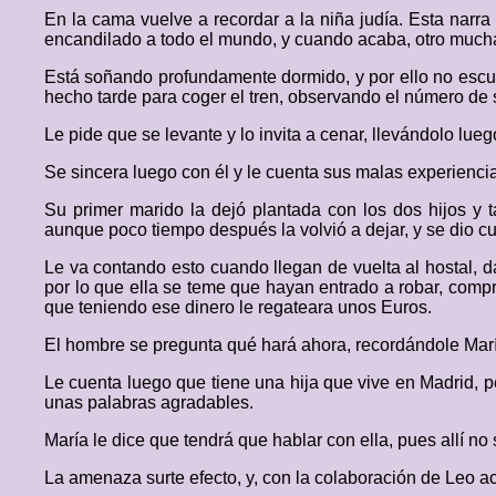
En la cama vuelve a recordar a la niña judía. Esta narra
encandilado a todo el mundo, y cuando acaba, otro mucha
Está soñando profundamente dormido, y por ello no escuch
hecho tarde para coger el tren, observando el número de 
Le pide que se levante y lo invita a cenar, llevándolo lu
Se sincera luego con él y le cuenta sus malas experienci
Su primer marido la dejó plantada con los dos hijos y 
aunque poco tiempo después la volvió a dejar, y se dio cu
Le va contando esto cuando llegan de vuelta al hostal, d
por lo que ella se teme que hayan entrado a robar, com
que teniendo ese dinero le regateara unos Euros.
El hombre se pregunta qué hará ahora, recordándole Marí
Le cuenta luego que tiene una hija que vive en Madrid, 
unas palabras agradables.
María le dice que tendrá que hablar con ella, pues allí no
La amenaza surte efecto, y, con la colaboración de Leo acud