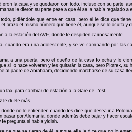
ieron la casa y se quedaron con todo, incluso con su parte, as
rmanas le dieron su parte pese a que él se la había regalado a e
 todo, pidiéndole que entre en casa, pero él le dice que tiene
el brazo el mismo número que tiene él, aunque se lo oculta y d
 a la estación del AVE, donde le despiden cariñosamente.
 cuando era una adolescente, y se ve caminando por las call
lama a una puerta, pero el dueño de la casa lo echa y le cie
e si lo hace volverán y les quitarán la casa, pero Piotrek, su h
ebe al padre de Abrahaam, decidiendo marcharse de su casa ll
n taxi para cambiar de estación a la Gare de L'est.
z le duele más.
or, donde no le entienden cuando les dice que desea ir a Polon
sin pasar por Alemania, donde además debe bajar y hacer escala.
 le pregunta si habla yidish.
e de que se rieran de él, aunque ella le dice que no lo enten