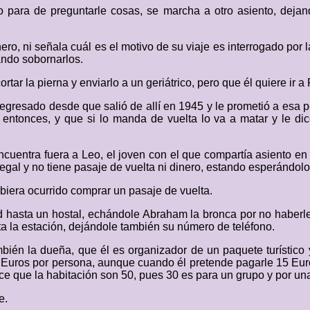
 para de preguntarle cosas, se marcha a otro asiento, dejand
nero, ni señala cuál es el motivo de su viaje es interrogado por l
tando sobornarlos.
tar la pierna y enviarlo a un geriátrico, pero que él quiere ir a
gresado desde que salió de allí en 1945 y le prometió a esa p
ntonces, y que si lo manda de vuelta lo va a matar y le dice
cuentra fuera a Leo, el joven con el que compartía asiento en 
legal y no tiene pasaje de vuelta ni dinero, estando esperándol
ubiera ocurrido comprar un pasaje de vuelta.
 hasta un hostal, echándole Abraham la bronca por no haberle
a la estación, dejándole también su número de teléfono.
mbién la dueña, que él es organizador de un paquete turístico y
 Euros por persona, aunque cuando él pretende pagarle 15 Euros
dice que la habitación son 50, pues 30 es para un grupo y por u
e.