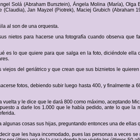
gel Solá (Abraham Bursztein), Ángela Molina (María), Olga Bo
e (Claudia), Jan Mayzel (Piotrek), Maciej Grubich (Abraham 19
ila al son de una orquesta.
us nietos para hacerse una fotografía cuando observa que fal
es lo que quiere para que salga en la foto, diciéndole ella q
res.
s viejos del geriátrico y que crean que sus biznietos le quiere
hacerse fotos, debiendo subir luego hasta 400, y finalmente a 60
la vuelta y le dice que le dará 800 como máximo, aceptando Mic
uesto a darle los 1.000 que le había pedido, ante lo que la n
eferida.
a algunas cosas sus hijas, preguntando entonces una de ellas 
ecir que les haya incomodado, pues las personas a veces se re
ar por última vez de la casa donde han vivido los últimos 50 año