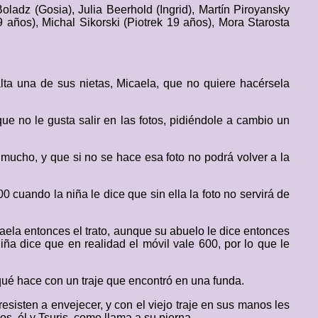
ladz (Gosia), Julia Beerhold (Ingrid), Martín Piroyansky
 años), Michal Sikorski (Piotrek 19 años), Mora Starosta
ta una de sus nietas, Micaela, que no quiere hacérsela
ue no le gusta salir en las fotos, pidiéndole a cambio un
n mucho, y que si no se hace esa foto no podrá volver a la
0 cuando la niña le dice que sin ella la foto no servirá de
aela entonces el trato, aunque su abuelo le dice entonces
iña dice que en realidad el móvil vale 600, por lo que le
qué hace con un traje que encontró en una funda.
sisten a envejecer, y con el viejo traje en sus manos les
s, él y Tsuris, como llama a su pierna.