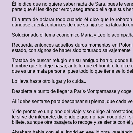
Él le dice que no quiere saber nada de Sara, pues le vend
parte que él les dio por error, asegurando ella que sus he
Ella trata de aclarar todo cuando él dice que le robaron
dándose cuenta entonces de que su hija se ha tatuado en 
Solucionado el tema económico María y Leo lo acompañan
Recuerda entonces aquellos duros momentos en Polonia,
estado, con signos de haber sido torturado salvajemente
Trataba de buscar refugio en su antiguo barrio, donde l
hombre que le deje pasar, ante lo que el hombre le dice qu
que es una mala persona, pues todo lo que tiene se lo d
Lo lleva hasta otro lugar y lo cuida..
Despierta a punto de llegar a París-Montparnasse y coge u
Allí debe sentarse para descansar su pierna, que cada ve
Y de pronto ve un plano del viaje y se dirige al mostrad
le sirve de intérprete, diciéndole que no hay modo de ir 
billete, aunque otra pasajera lo recoge y se sienta con él y
Abraham habla con ella, Ingrid en ese idioma, quejándos