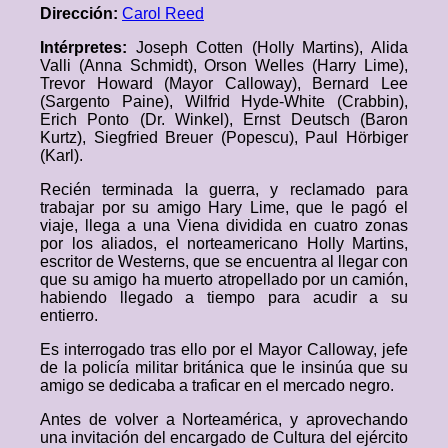
Dirección:
Carol Reed
Intérpretes:
Joseph Cotten (Holly Martins), Alida
Valli (Anna Schmidt), Orson Welles (Harry Lime),
Trevor Howard (Mayor Calloway), Bernard Lee
(Sargento Paine), Wilfrid Hyde-White (Crabbin),
Erich Ponto (Dr. Winkel), Ernst Deutsch (Baron
Kurtz), Siegfried Breuer (Popescu), Paul Hörbiger
(Karl).
Recién terminada la guerra, y reclamado para
trabajar por su amigo Hary Lime, que le pagó el
viaje, llega a una Viena dividida en cuatro zonas
por los aliados, el norteamericano Holly Martins,
escritor de Westerns, que se encuentra al llegar con
que su amigo ha muerto atropellado por un camión,
habiendo llegado a tiempo para acudir a su
entierro.
Es interrogado tras ello por el Mayor Calloway, jefe
de la policía militar británica que le insinúa que su
amigo se dedicaba a traficar en el mercado negro.
Antes de volver a Norteamérica, y aprovechando
una invitación del encargado de Cultura del ejército