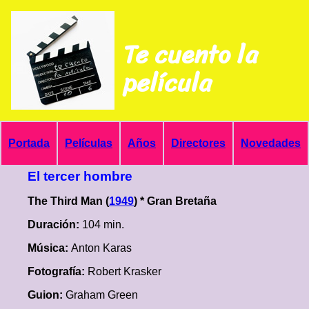
Te cuento la
película
Portada
Películas
Años
Directores
Novedades
El tercer hombre
The Third Man (
1949
) * Gran Bretaña
Duración:
104 min.
Música:
Anton Karas
Fotografía:
Robert Krasker
Guion:
Graham Green