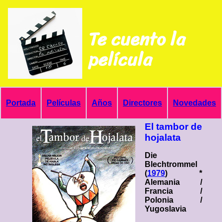
Te cuento la
película
Portada
Películas
Años
Directores
Novedades
El tambor de
hojalata
Die
Blechtrommel
(
1979
) *
Alemania /
Francia /
Polonia /
Yugoslavia