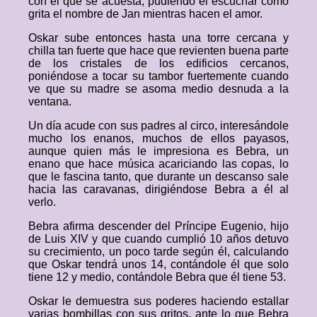
con el que se acuesta, pudiendo él escuchar cómo
grita el nombre de Jan mientras hacen el amor.
Oskar sube entonces hasta una torre cercana y
chilla tan fuerte que hace que revienten buena parte
de los cristales de los edificios cercanos,
poniéndose a tocar su tambor fuertemente cuando
ve que su madre se asoma medio desnuda a la
ventana.
Un día acude con sus padres al circo, interesándole
mucho los enanos, muchos de ellos payasos,
aunque quien más le impresiona es Bebra, un
enano que hace música acariciando las copas, lo
que le fascina tanto, que durante un descanso sale
hacia las caravanas, dirigiéndose Bebra a él al
verlo.
Bebra afirma descender del Príncipe Eugenio, hijo
de Luis XIV y que cuando cumplió 10 años detuvo
su crecimiento, un poco tarde según él, calculando
que Oskar tendrá unos 14, contándole él que solo
tiene 12 y medio, contándole Bebra que él tiene 53.
Oskar le demuestra sus poderes haciendo estallar
varias bombillas con sus gritos, ante lo que Bebra