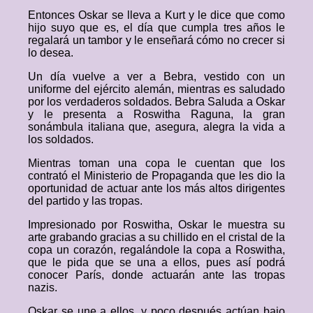
Entonces Oskar se lleva a Kurt y le dice que como
hijo suyo que es, el día que cumpla tres años le
regalará un tambor y le enseñará cómo no crecer si
lo desea.
Un día vuelve a ver a Bebra, vestido con un
uniforme del ejército alemán, mientras es saludado
por los verdaderos soldados. Bebra Saluda a Oskar
y le presenta a Roswitha Raguna, la gran
sonámbula italiana que, asegura, alegra la vida a
los soldados.
Mientras toman una copa le cuentan que los
contrató el Ministerio de Propaganda que les dio la
oportunidad de actuar ante los más altos dirigentes
del partido y las tropas.
Impresionado por Roswitha, Oskar le muestra su
arte grabando gracias a su chillido en el cristal de la
copa un corazón, regalándole la copa a Roswitha,
que le pida que se una a ellos, pues así podrá
conocer París, donde actuarán ante las tropas
nazis.
Oskar se une a ellos, y poco después actúan bajo