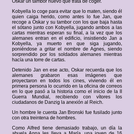
Oskar un tambor nuevo que trata de coger.
Kobyella lo coge para evitar que lo maten, siendo él
quien caiga herido, como antes lo fue Jan, que
recoge a Oskar y su tambor con los que baja hasta
el sótano junto con Kobyella, jugando ambos a las
cartas mientras esperan su final, a la vez que los
alemanes entran en el edificio, insistiendo Jan a
Kobyella, ya muerto en que siga jugando,
poniéndose a gritar el nombre de Agnes, siendo
sorprendido por los soldados alemanes mientras
hacía una torre de cartas.
Detenido Jan en ese acto, Oskar recuerda que los
alemanes grabaron esas imágenes que
proyectaron en todos los cines, viviendo él en
primera persona lo ocurrido en la oficina de correos
en lo que pasó a la historia como el inicio de la II
Guerra Mundial, recibiendo con vítores los
ciudadanos de Danzig la anexión al Reich.
Un hombre le cuenta Jan Bronski fue fusilado junto
con otra treintena de hombres.
Como Alfred tiene demasiado trabajo, un día la
abuela Anna les lleva a María, una joven de 16