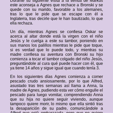
Durante su siguiente visita a la tienda de Markus
este aconseja a Agnes que rechace a Bronski y se
quede con su marido, favorable a los alemanes,
tras lo que le pide que se escape con él a
Inglaterra, tras decirle que le han bautizado, lo que
ella rechaza.
Un día, mientras Agnes se confiesa Oskar se
acerca al altar donde está la virgen con el niño
Jesús y le cuelga a este su tambor, poniendo en
sus manos los palillos mientras le pide que toque,
si es verdad que lo puede todo, y mientras su
madre confiesa su aventura con Bronski su hijo
comienza a tocar el tambor colgado del niño Jesús,
preguntándole al cura qué puede hacer con él, que
ya tiene 14 años y sigue igual que cuando tenía 3.
En los siguientes días Agnes comienza a comer
pescado crudo ansiosamente, por lo que Alfred,
asustado tras tres semanas así llama a Anna, la
madre de Agnes, pudiendo esta ver cómo engulle el
pescado para luego vomitar, comprendiendo Anna
que su hija no quiere seguir viviendo, aunque
tampoco quiere morir, lo mismo que ella sintió tras
la desaparición de su padre, comunicándole a
Alfred que está embarazada, pero que no quiere