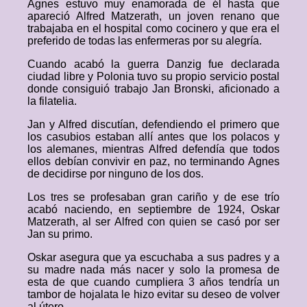
Agnes estuvo muy enamorada de él hasta que
apareció Alfred Matzerath, un joven renano que
trabajaba en el hospital como cocinero y que era el
preferido de todas las enfermeras por su alegría.
Cuando acabó la guerra Danzig fue declarada
ciudad libre y Polonia tuvo su propio servicio postal
donde consiguió trabajo Jan Bronski, aficionado a
la filatelia.
Jan y Alfred discutían, defendiendo el primero que
los casubios estaban allí antes que los polacos y
los alemanes, mientras Alfred defendía que todos
ellos debían convivir en paz, no terminando Agnes
de decidirse por ninguno de los dos.
Los tres se profesaban gran cariño y de ese trío
acabó naciendo, en septiembre de 1924, Oskar
Matzerath, al ser Alfred con quien se casó por ser
Jan su primo.
Oskar asegura que ya escuchaba a sus padres y a
su madre nada más nacer y solo la promesa de
esta de que cuando cumpliera 3 años tendría un
tambor de hojalata le hizo evitar su deseo de volver
al útero.