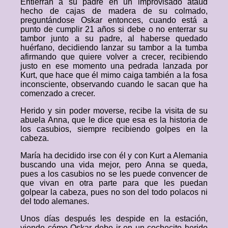
Entierran a su padre en un improvisado ataúd
hecho de cajas de madera de su colmado,
preguntándose Oskar entonces, cuando está a
punto de cumplir 21 años si debe o no enterrar su
tambor junto a su padre, al haberse quedado
huérfano, decidiendo lanzar su tambor a la tumba
afirmando que quiere volver a crecer, recibiendo
justo en ese momento una pedrada lanzada por
Kurt, que hace que él mimo caiga también a la fosa
inconsciente, observando cuando le sacan que ha
comenzado a crecer.
Herido y sin poder moverse, recibe la visita de su
abuela Anna, que le dice que esa es la historia de
los casubios, siempre recibiendo golpes en la
cabeza.
María ha decidido irse con él y con Kurt a Alemania
buscando una vida mejor, pero Anna se queda,
pues a los casubios no se les puede convencer de
que vivan en otra parte para que les puedan
golpear la cabeza, pues no son del todo polacos ni
del todo alemanes.
Unos días después les despide en la estación,
viendo cómo Oskar debe ir en un cochecito herido