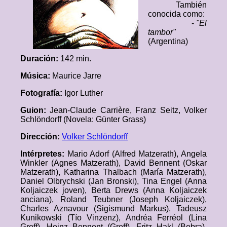
También
conocida como:
-
"El
tambor"
(Argentina)
Duración:
142 min.
Música:
Maurice Jarre
Fotografía:
Igor Luther
Guion:
Jean-Claude Carrière, Franz Seitz, Volker
Schlöndorff (Novela: Günter Grass)
Dirección:
Volker Schlöndorff
Intérpretes:
Mario Adorf (Alfred Matzerath), Angela
Winkler (Agnes Matzerath), David Bennent (Oskar
Matzerath), Katharina Thalbach (María Matzerath),
Daniel Olbrychski (Jan Bronski), Tina Engel (Anna
Koljaiczek joven), Berta Drews (Anna Koljaiczek
anciana), Roland Teubner (Joseph Koljaiczek),
Charles Aznavour (Sigismund Markus), Tadeusz
Kunikowski (Tío Vinzenz), Andréa Ferréol (Lina
Greff), Heinz Bennent (Greff), Fritz Hakl (Bebra),