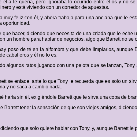
ella le quería, pero ignoraba lo ocurrido entre ellos y no s
nero y está viviendo con un corredor de apuestas.
a muy feliz con él, y ahora trabaja para una anciana que le est
ra oportunidad.
ne que hacer, diciendo que necesita de una criada que le eche
con un hombre para hablar de negocios, algo que Barrett no se c
ay poso de té en la alfombra y que debe limpiarlos, aunque Bar
de caballeros y él no lo es.
algunos ratos jugando con una pelota que se lanzan, Tony arr
rett se enfade, ante lo que Tony le recuerda que es solo un sirv
cina y no saca a cambio nada.
 haría sin él, exigiéndole Barrett que le sirva una copa de bra
Barrett tener la sensación de que son viejos amigos, diciendo
diciendo que solo quiere hablar con Tony, y, aunque Barrett le 