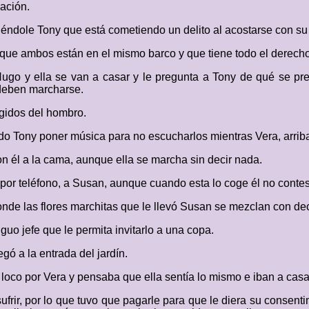
cación.
iciéndole Tony que está cometiendo un delito al acostarse con s
ue ambos están en el mismo barco y que tiene todo el derecho,
Hugo y ella se van a casar y le pregunta a Tony de qué se pr
e deben marcharse.
ogidos del hombro.
do Tony poner música para no escucharlos mientras Vera, arriba
n él a la cama, aunque ella se marcha sin decir nada.
 por teléfono, a Susan, aunque cuando esta lo coge él no contes
donde las flores marchitas que le llevó Susan se mezclan con dec
guo jefe que le permita invitarlo a una copa.
gó a la entrada del jardín.
 loco por Vera y pensaba que ella sentía lo mismo e iban a casa
frir, por lo que tuvo que pagarle para que le diera su consenti