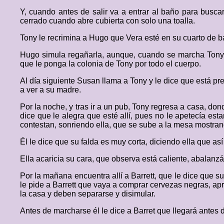
Y, cuando antes de salir va a entrar al baño para buscar
cerrado cuando abre cubierta con solo una toalla.
Tony le recrimina a Hugo que Vera esté en su cuarto de ba
Hugo simula regañarla, aunque, cuando se marcha Tony el
que le ponga la colonia de Tony por todo el cuerpo.
Al día siguiente Susan llama a Tony y le dice que está p
a ver a su madre.
Por la noche, y tras ir a un pub, Tony regresa a casa, d
dice que le alegra que esté allí, pues no le apetecía est
contestan, sonriendo ella, que se sube a la mesa mostran
Él le dice que su falda es muy corta, diciendo ella que así
Ella acaricia su cara, que observa está caliente, abalanz
Por la mañana encuentra allí a Barrett, que le dice que s
le pide a Barrett que vaya a comprar cervezas negras, ap
la casa y deben separarse y disimular.
Antes de marcharse él le dice a Barret que llegará antes 