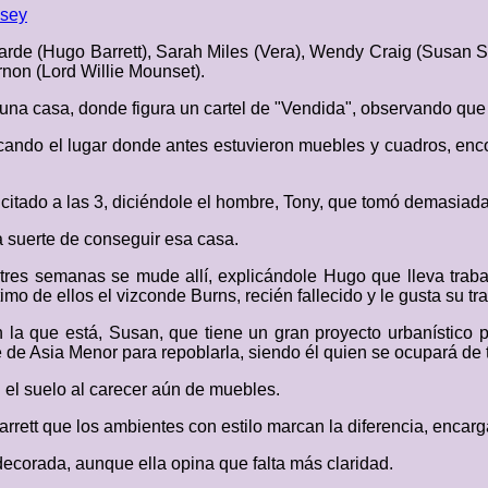
osey
arde (Hugo Barrett), Sarah Miles (Vera), Wendy Craig (Susan S
non (Lord Willie Mounset).
na casa, donde figura un cartel de "Vendida", observando que la
cando el lugar donde antes estuvieron muebles y cuadros, en
a citado a las 3, diciéndole el hombre, Tony, que tomó demasia
a suerte de conseguir esa casa.
 tres semanas se mude allí, explicándole Hugo que lleva tra
mo de ellos el vizconde Burns, recién fallecido y le gusta su t
 la que está, Susan, que tiene un gran proyecto urbanístico p
e de Asia Menor para repoblarla, siendo él quien se ocupará de 
 el suelo al carecer aún de muebles.
rett que los ambientes con estilo marcan la diferencia, encargá
ecorada, aunque ella opina que falta más claridad.