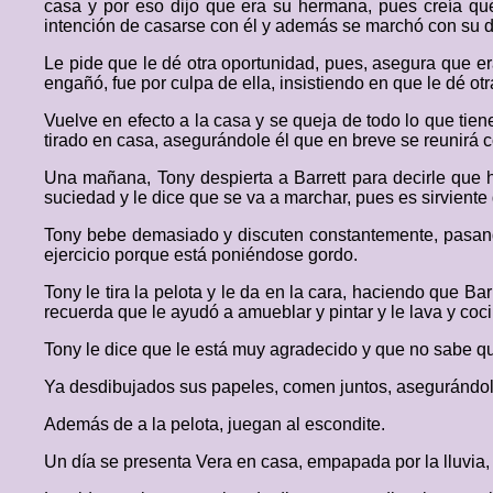
casa y por eso dijo que era su hermana, pues creía que 
intención de casarse con él y además se marchó con su di
Le pide que le dé otra oportunidad, pues, asegura que er
engañó, fue por culpa de ella, insistiendo en que le dé ot
Vuelve en efecto a la casa y se queja de todo lo que tie
tirado en casa, asegurándole él que en breve se reunirá 
Una mañana, Tony despierta a Barrett para decirle que h
suciedad y le dice que se va a marchar, pues es sirviente 
Tony bebe demasiado y discuten constantemente, pasando 
ejercicio porque está poniéndose gordo.
Tony le tira la pelota y le da en la cara, haciendo que Bar
recuerda que le ayudó a amueblar y pintar y le lava y co
Tony le dice que le está muy agradecido y que no sabe qué
Ya desdibujados sus papeles, comen juntos, asegurándole 
Además de a la pelota, juegan al escondite.
Un día se presenta Vera en casa, empapada por la lluvia, 