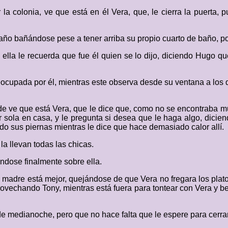
 la colonia, ve que está en él Vera, que, le cierra la puerta
ño bañándose pese a tener arriba su propio cuarto de baño, por 
la le recuerda que fue él quien se lo dijo, diciendo Hugo que 
reocupada por él, mientras este observa desde su ventana a los
onde ve que está Vera, que le dice que, como no se encontraba m
ar sola en casa, y le pregunta si desea que le haga algo, dici
do sus piernas mientras le dice que hace demasiado calor allí.
 la llevan todas las chicas.
ándose finalmente sobre ella.
u madre está mejor, quejándose de que Vera no fregara los plato
rovechando Tony, mientras está fuera para tontear con Vera y be
de medianoche, pero que no hace falta que le espere para cerrar