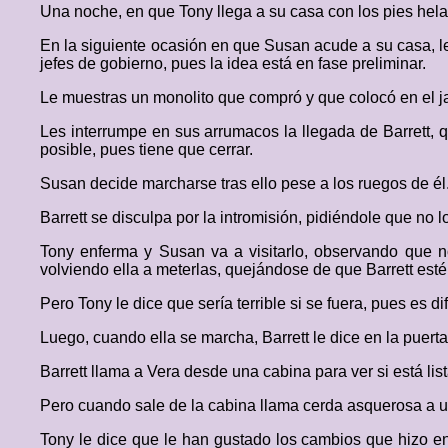
Una noche, en que Tony llega a su casa con los pies helad
En la siguiente ocasión en que Susan acude a su casa, le
jefes de gobierno, pues la idea está en fase preliminar.
Le muestras un monolito que compró y que colocó en el ja
Les interrumpe en sus arrumacos la llegada de Barrett, q
posible, pues tiene que cerrar.
Susan decide marcharse tras ello pese a los ruegos de él
Barrett se disculpa por la intromisión, pidiéndole que no l
Tony enferma y Susan va a visitarlo, observando que no
volviendo ella a meterlas, quejándose de que Barrett est
Pero Tony le dice que sería terrible si se fuera, pues es dif
Luego, cuando ella se marcha, Barrett le dice en la puert
Barrett llama a Vera desde una cabina para ver si está lis
Pero cuando sale de la cabina llama cerda asquerosa a un
Tony le dice que le han gustado los cambios que hizo e