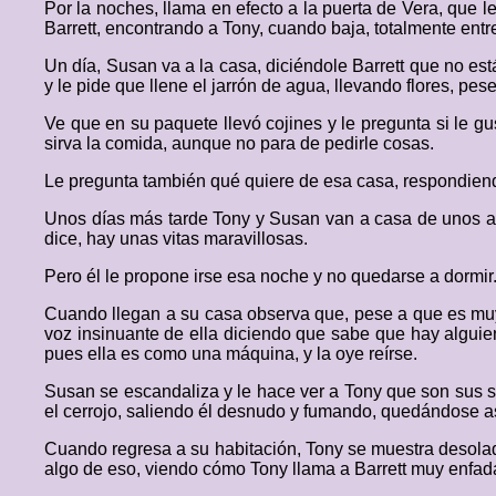
Por la noches, llama en efecto a la puerta de Vera, que 
Barrett, encontrando a Tony, cuando baja, totalmente ent
Un día, Susan va a la casa, diciéndole Barrett que no es
y le pide que llene el jarrón de agua, llevando flores, pe
Ve que en su paquete llevó cojines y le pregunta si le gus
sirva la comida, aunque no para de pedirle cosas.
Le pregunta también qué quiere de esa casa, respondiendo
Unos días más tarde Tony y Susan van a casa de unos ami
dice, hay unas vitas maravillosas.
Pero él le propone irse esa noche y no quedarse a dormir
Cuando llegan a su casa observa que, pese a que es muy 
voz insinuante de ella diciendo que sabe que hay alguien
pues ella es como una máquina, y la oye reírse.
Susan se escandaliza y le hace ver a Tony que son sus s
el cerrojo, saliendo él desnudo y fumando, quedándose as
Cuando regresa a su habitación, Tony se muestra desolad
algo de eso, viendo cómo Tony llama a Barrett muy enfadad