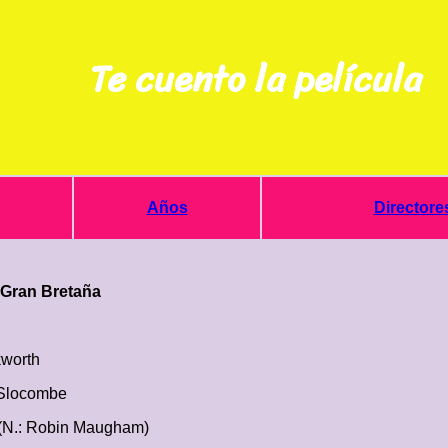
Te cuento la película
Años
Directore
* Gran Bretaña
worth
Slocombe
 (N.: Robin Maugham)