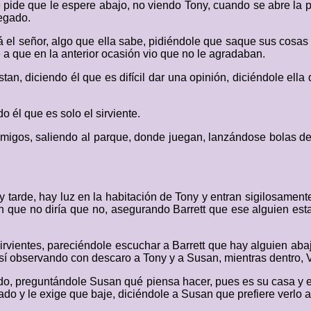
le pide que le espere abajo, no viendo Tony, cuando se abre la 
regado.
tá el señor, algo que ella sabe, pidiéndole que saque sus cosa
se a que en la anterior ocasión vio que no le agradaban.
tan, diciendo él que es difícil dar una opinión, diciéndole ella 
 él que es solo el sirviente.
gos, saliendo al parque, donde juegan, lanzándose bolas de n
.
tarde, hay luz en la habitación de Tony y entran sigilosamente
 que no diría que no, asegurando Barrett que ese alguien estar
irvientes, pareciéndole escuchar a Barrett que hay alguien ab
í observando con descaro a Tony y a Susan, mientras dentro, V
o, preguntándole Susan qué piensa hacer, pues es su casa y es
o y le exige que baje, diciéndole a Susan que prefiere verlo a