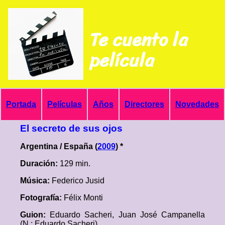
Te cuento la
película
Portada
Películas
Años
Directores
Novedades
El secreto de sus ojos
Argentina / España (
2009
) *
Duración:
129 min.
Música:
Federico Jusid
Fotografía:
Félix Monti
Guion:
Eduardo Sacheri, Juan José Campanella
(N.: Eduardo Sacheri)